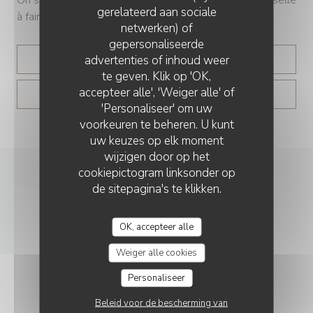
gerelateerd aan sociale
à faire », lance le chef.
netwerken) of
gepersonaliseerde
advertenties of inhoud weer
((OPENT IN EEN NIEUW
LEES HET ARTIKEL
te geven. Klik op 'OK,
accepteer alle', 'Weiger alle' of
((OPENT IN EEN NIE
ZIE HET NIEUWSARTIKEL
'Personaliseer' om uw
voorkeuren te beheren. U kunt
uw keuzes op elk moment
wijzigen door op het
cookiepictogram linksonder op
de sitepagina's te klikken.
OK, accepteer alle
Weiger alle cookies
Personaliseer
Beleid voor de bescherming van