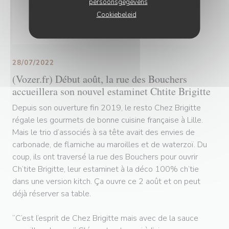
persoonsgegevens
Cookiebeleid
28/07/2022
(Vozer.fr) Début août, la rue des Bouchers
accueillera son nouvel estaminet Chtite Brigitte
Depuis son ouverture fin 2019, le resto Chez Brigitte
régale les gourmets de bonne cuisine française à Lille.
Mais le trio d’associés à sa tête avait des envies de
carbonade, de flamiche au maroilles et de waterzoï. Du
coup, ils ont traversé la rue des Bouchers pour ouvrir
Ch’tite Brigitte, leur estaminet à la déco 100% ch’tie
dans une version kitch. Ça ouvre ce 2 août et on peut
déjà réserver sa table.
“C’est l’esprit de Chez Brigitte mais avec de la sauce