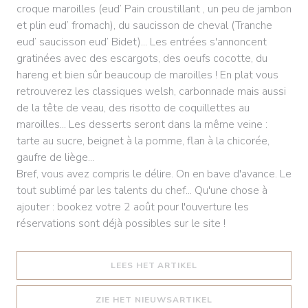
croque maroilles (eud’ Pain croustillant , un peu de jambon
et plin eud’ fromach), du saucisson de cheval (Tranche
eud’ saucisson eud’ Bidet)... Les entrées s'annoncent
gratinées avec des escargots, des oeufs cocotte, du
hareng et bien sûr beaucoup de maroilles ! En plat vous
retrouverez les classiques welsh, carbonnade mais aussi
de la tête de veau, des risotto de coquillettes au
maroilles... Les desserts seront dans la même veine :
tarte au sucre, beignet à la pomme, flan à la chicorée,
gaufre de liège...
Bref, vous avez compris le délire. On en bave d'avance. Le
tout sublimé par les talents du chef... Qu'une chose à
ajouter : bookez votre 2 août pour l'ouverture les
réservations sont déjà possibles sur le site !
((OPENT IN EEN NIEUW
LEES HET ARTIKEL
((OPENT IN EEN NIE
ZIE HET NIEUWSARTIKEL