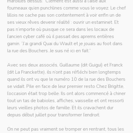
maroilles dessus.” Clément est aussi à l’aise aux
fourneaux qu’en punchlines comme vous le voyez. Le chef
lillois ne cache pas son contentement à voir enfin un de
ses vieux rêves devenir réalité : ouvrir un estaminet. Et
pas n’importe où puisque ce sera dans les locaux de
l’ancien cyber café où il passait des aprems entières
gamin. “J’ai grandi Quai du Wault et je jouais au foot dans
la rue des Bouchers. Je suis né ici en fait.”
Avec ses deux associés, Guillaume (dit Guigui) et Franck
(dit La Franckette), ils n’ont pas réfléchi bien longtemps
quand ils ont vu que le numéro 10 de la rue des Bouchers
se vidait. Pile en face de leur premier resto Chez Brigitte,
l’occasion était trop belle. Ils ont alors commencé à chiner
tout un tas de babioles, affiches, vaisselle et ont ressorti
leurs vieilles photos de famille. Et ils cravachent dur
depuis début juillet pour transformer l’endroit.
On ne peut pas vraiment se tromper en rentrant, tous les