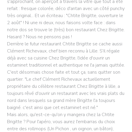
s'approchant, on aperçoit à travers la vitre que tout a été
refait : fresque colorée, déco d'antan avec un côté punchy
très original... Et un écriteau : "Chtite Brigitte, ouverture le
2 août" ! Ni une ni deux, nous faisons volte face : dans
notre dos se trouve le (très) bon restaurant Chez Brigitte.
Hasard ? Nous ne pensons pas !
Derrière le futur restaurant Chtite Brigitte se cache aussi
Clément Richevaux, chef bien reconnu à Lille. S'il régale
déjà avec sa cuisine Chez Brigitte, l'idée d'ouvrir un
estaminet traditionnel et authentique ne l'a jamais quittée.
C'est désormais chose faite et tout ça, sans quitter son
quartier. "Le chef Clément Richevaux actuellement
propriétaire du célèbre restaurant Chez Brigitte à lille, a
toujours rêvé d'ouvrir un restaurant avec les vrais plats du
nord dans lesquels sa grand mère Brigitte l'a toujours
baigné. c'est ainsi que cet estaminet est né."
Mais alors, qu'est-ce-qu'on y mangera chez la Chtite
Brigitte ? Pour l'apéro, vous aurez l'embarras du choix
entre des rollmops (Un Pichon , un oignon, un bâton),