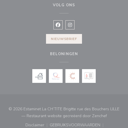
VOLG ONS
Facebook ((opent in een nieuw vens
Instagram ((opent in een nieu
NIEUWSBRIEF
BELONINGEN
© 2026 Estaminet La CH’TITE Brigitte rue des Bouchers LILLE
((opent in 
— Restaurant website gecreëerd door
Zenchef
Disclaimer
GEBRUIKSVOORWAARDEN