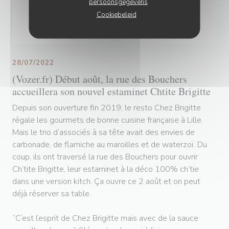
persoonsgegevens
Cookiebeleid
28/07/2022
(Vozer.fr) Début août, la rue des Bouchers
accueillera son nouvel estaminet Chtite Brigitte
Depuis son ouverture fin 2019, le resto Chez Brigitte
régale les gourmets de bonne cuisine française à Lille.
Mais le trio d’associés à sa tête avait des envies de
carbonade, de flamiche au maroilles et de waterzoï. Du
coup, ils ont traversé la rue des Bouchers pour ouvrir
Ch’tite Brigitte, leur estaminet à la déco 100% ch’tie
dans une version kitch. Ça ouvre ce 2 août et on peut
déjà réserver sa table.
“C’est l’esprit de Chez Brigitte mais avec de la sauce