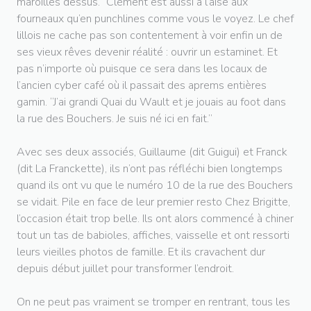
maroilles dessus.” Clément est aussi à l’aise aux
fourneaux qu’en punchlines comme vous le voyez. Le chef
lillois ne cache pas son contentement à voir enfin un de
ses vieux rêves devenir réalité : ouvrir un estaminet. Et
pas n’importe où puisque ce sera dans les locaux de
l’ancien cyber café où il passait des aprems entières
gamin. “J’ai grandi Quai du Wault et je jouais au foot dans
la rue des Bouchers. Je suis né ici en fait.”
Avec ses deux associés, Guillaume (dit Guigui) et Franck
(dit La Franckette), ils n’ont pas réfléchi bien longtemps
quand ils ont vu que le numéro 10 de la rue des Bouchers
se vidait. Pile en face de leur premier resto Chez Brigitte,
l’occasion était trop belle. Ils ont alors commencé à chiner
tout un tas de babioles, affiches, vaisselle et ont ressorti
leurs vieilles photos de famille. Et ils cravachent dur
depuis début juillet pour transformer l’endroit.
On ne peut pas vraiment se tromper en rentrant, tous les