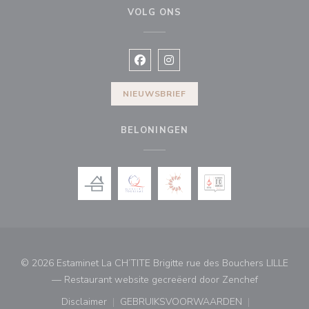
VOLG ONS
Facebook ((opent in een nieuw vens
Instagram ((opent in een nieu
NIEUWSBRIEF
BELONINGEN
© 2026 Estaminet La CH’TITE Brigitte rue des Bouchers LILLE
((opent in 
— Restaurant website gecreëerd door
Zenchef
Disclaimer
GEBRUIKSVOORWAARDEN