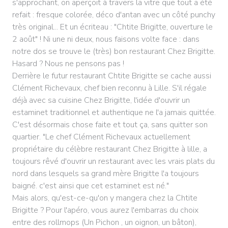
s'approchant, on aperçoit à travers la vitre que tout a été
refait : fresque colorée, déco d'antan avec un côté punchy
très original... Et un écriteau : "Chtite Brigitte, ouverture le
2 août" ! Ni une ni deux, nous faisons volte face : dans
notre dos se trouve le (très) bon restaurant Chez Brigitte.
Hasard ? Nous ne pensons pas !
Derrière le futur restaurant Chtite Brigitte se cache aussi
Clément Richevaux, chef bien reconnu à Lille. S'il régale
déjà avec sa cuisine Chez Brigitte, l'idée d'ouvrir un
estaminet traditionnel et authentique ne l'a jamais quittée.
C'est désormais chose faite et tout ça, sans quitter son
quartier. "Le chef Clément Richevaux actuellement
propriétaire du célèbre restaurant Chez Brigitte à lille, a
toujours rêvé d'ouvrir un restaurant avec les vrais plats du
nord dans lesquels sa grand mère Brigitte l'a toujours
baigné. c'est ainsi que cet estaminet est né."
Mais alors, qu'est-ce-qu'on y mangera chez la Chtite
Brigitte ? Pour l'apéro, vous aurez l'embarras du choix
entre des rollmops (Un Pichon , un oignon, un bâton),