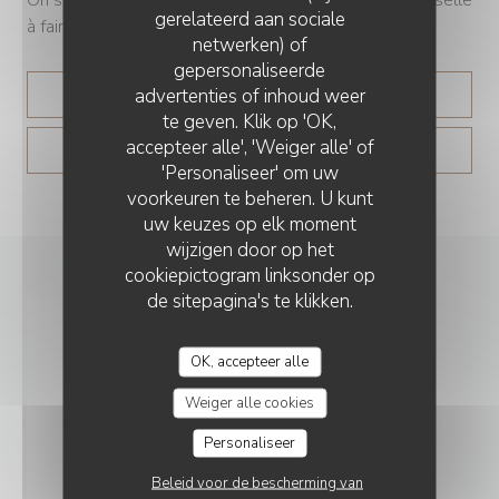
gerelateerd aan sociale
à faire », lance le chef.
netwerken) of
gepersonaliseerde
advertenties of inhoud weer
((OPENT IN EEN NIEUW
LEES HET ARTIKEL
te geven. Klik op 'OK,
accepteer alle', 'Weiger alle' of
((OPENT IN EEN NIE
ZIE HET NIEUWSARTIKEL
'Personaliseer' om uw
voorkeuren te beheren. U kunt
uw keuzes op elk moment
wijzigen door op het
cookiepictogram linksonder op
de sitepagina's te klikken.
OK, accepteer alle
Weiger alle cookies
Personaliseer
Beleid voor de bescherming van