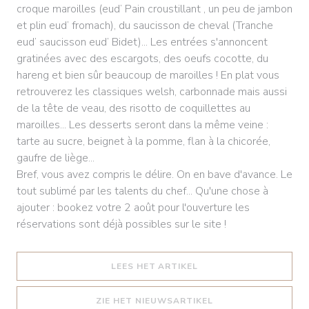
croque maroilles (eud’ Pain croustillant , un peu de jambon
et plin eud’ fromach), du saucisson de cheval (Tranche
eud’ saucisson eud’ Bidet)... Les entrées s'annoncent
gratinées avec des escargots, des oeufs cocotte, du
hareng et bien sûr beaucoup de maroilles ! En plat vous
retrouverez les classiques welsh, carbonnade mais aussi
de la tête de veau, des risotto de coquillettes au
maroilles... Les desserts seront dans la même veine :
tarte au sucre, beignet à la pomme, flan à la chicorée,
gaufre de liège...
Bref, vous avez compris le délire. On en bave d'avance. Le
tout sublimé par les talents du chef... Qu'une chose à
ajouter : bookez votre 2 août pour l'ouverture les
réservations sont déjà possibles sur le site !
((OPENT IN EEN NIEUW
LEES HET ARTIKEL
((OPENT IN EEN NIE
ZIE HET NIEUWSARTIKEL