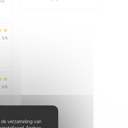
ême
:
5
/5
:
5
/5
sons
t de verzameling van