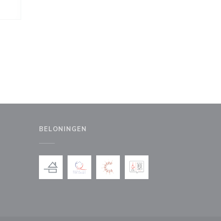
BELONINGEN
uw venster))
en nieuw venster))