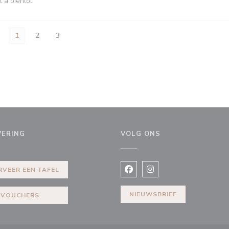
t à bientôt
1
2
3
VERING
VOLG ONS
ieuw venster))
RVEER EEN TAFEL
Facebook ((opent in een nie
Instagram ((opent in e
NIEUWSBRIEF
VOUCHERS