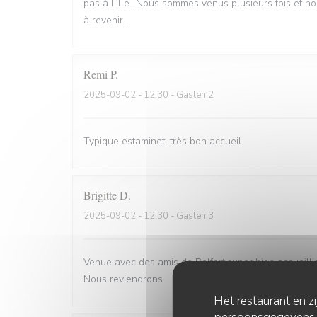
pas à Lille...Nous sommes venus plusieurs fois et n
à revenir...
Remi
P
2025-09-02
- 12:30 - Gasten 2
Typique estaminet, très bon accueil
Brigitte
D
2025-09-02
- 12:30 - Gasten 3
Venue avec des amis de Belfort.super bien accueill
Nous reviendrons
Het restaurant en z