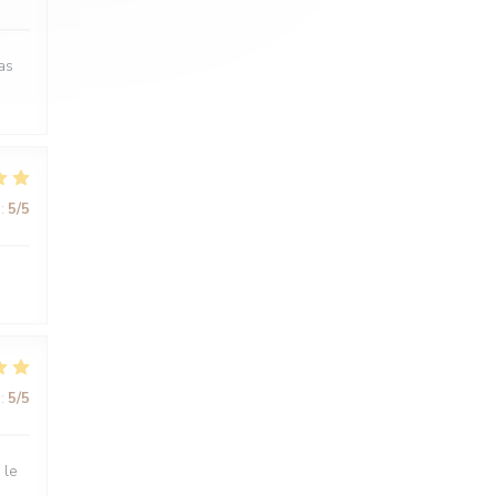
as
:
5
/5
:
5
/5
 le