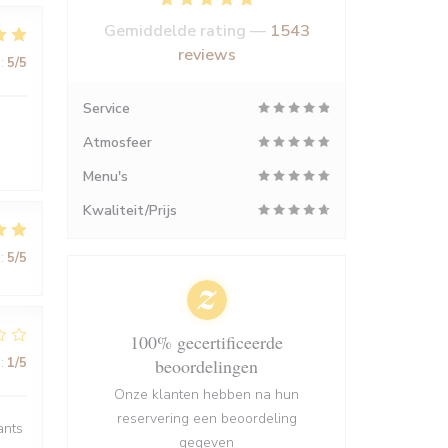
Gemiddelde rating —
1543
reviews
:
5
/5
Service
Atmosfeer
Menu's
Kwaliteit/Prijs
:
5
/5
100% gecertificeerde
:
1
/5
beoordelingen
Onze klanten hebben na hun
reservering een beoordeling
ants
gegeven