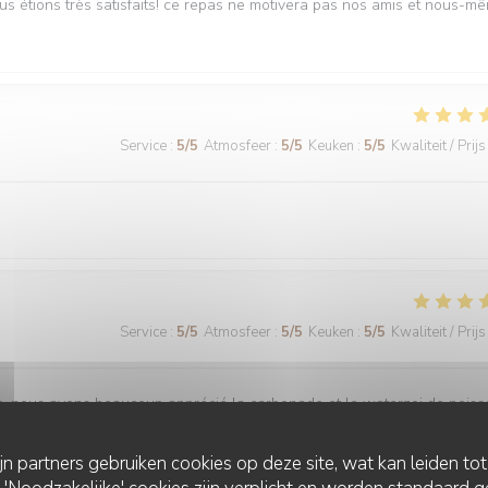
ous étions très satisfaits! ce repas ne motivera pas nos amis et nous-m
Service
:
5
/5
Atmosfeer
:
5
/5
Keuken
:
5
/5
Kwaliteit / Prijs
Service
:
5
/5
Atmosfeer
:
5
/5
Keuken
:
5
/5
Kwaliteit / Prijs
is, nous avons beaucoup apprécié la carbonade et le waterzoi de pois
ijn partners gebruiken cookies op deze site, wat kan leiden to