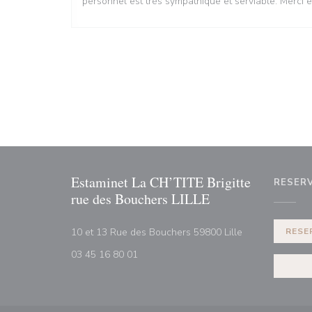
personnel est très sympathique et serviable. Merci e
Estaminet La CH’TITE Brigitte
RESER
rue des Bouchers LILLE
((opent in een n
10 et 13 Rue des Bouchers 59800 Lille
RESE
03 45 16 80 01