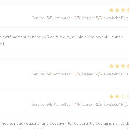
Service
:
5
/5
Atmosfeer
:
5
/5
Keuken
:
5
/5
Kwaliteit / Prijs
ts extrêmement généreux. Rien à redire, au plaisir de revenir l'année
e !
Service
:
5
/5
Atmosfeer
:
5
/5
Keuken
:
4
/5
Kwaliteit / Prijs
Service
:
3
/5
Atmosfeer
:
4
/5
Keuken
:
1
/5
Kwaliteit / Prijs
nnes et nous voulions faire découvrir le restaurant à des amis ne résid