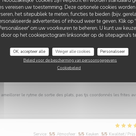
Noodzakelijke' cookies zijn verplicht en worden standaard g
ies vereisen uw toestemming. Deze optionele cookies worden
seren, het sitepubliek te meten, functies te bieden (bijv. gere
Service
:
5
/5
Atmosfeer
:
5
/5
Keuken
:
5
/5
Kwaliteit / Prijs
rsonaliseerde advertenties of inhoud weer te geven. Klik op 'O
 'Personaliseer' om uw voorkeuren te beheren. U kunt uw keu
 door op het cookiepictogram linksonder op de sitepagina's te
es plats tous délicieux,un personnel attentionné et réactif !! On
OK, accepteer alle
Weiger alle cookies
Personaliseer
Beleid voor de bescherming van persoonsgegevens
Cookiebeleid
Service
:
4
/5
Atmosfeer
:
5
/5
Keuken
:
5
/5
Kwaliteit / Prijs
 ameillorer le rytme de sortie des plats, pas tjs coordonnés les frites a
Service
:
5
/5
Atmosfeer
:
5
/5
Keuken
:
5
/5
Kwaliteit / Prijs