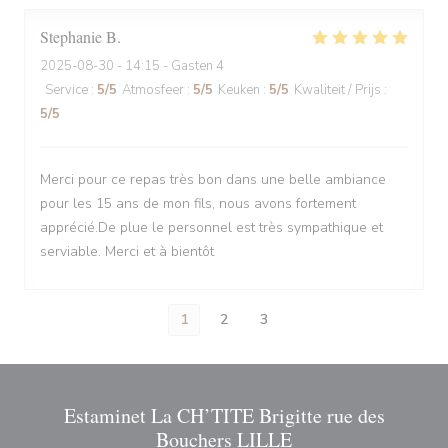
Stephanie
B
2025-08-30
- 14:15 - Gasten 4
Service
:
5
/5
Atmosfeer
:
5
/5
Keuken
:
5
/5
Kwaliteit / Prijs
:
5
/5
Merci pour ce repas très bon dans une belle ambiance
pour les 15 ans de mon fils, nous avons fortement
apprécié.De plue le personnel est très sympathique et
serviable. Merci et à bientôt
1
2
3
Estaminet La CH’TITE Brigitte rue des
Bouchers LILLE