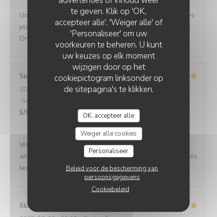
te geven. Klik op 'OK,
Une adresse a absolument découvrir ! Une ambiance,des
accepteer alle', 'Weiger alle' of
plats tous délicieux,un personnel attentionné et réactif !!
'Personaliseer' om uw
On reviendra....
voorkeuren te beheren. U kunt
uw keuzes op elk moment
wijzigen door op het
Stefano
A
cookiepictogram linksonder op
de sitepagina's te klikken.
2025-08-30
- 12:00 - Gasten 6
Service
:
4
/5
Atmosfeer
:
5
/5
Keuken
:
5
/5
Kwaliteit / Prijs
:
5
/5
OK, accepteer alle
Weiger alle cookies
Vrai Estaminet du Nord, nourriture excellente, uste a
Personaliseer
ameillorer le rytme de sortie des plats, pas tjs coordonnés
les frites avec les plats principaux.
Beleid voor de bescherming van
persoonsgegevens
Cookiebeleid
Stefan
E