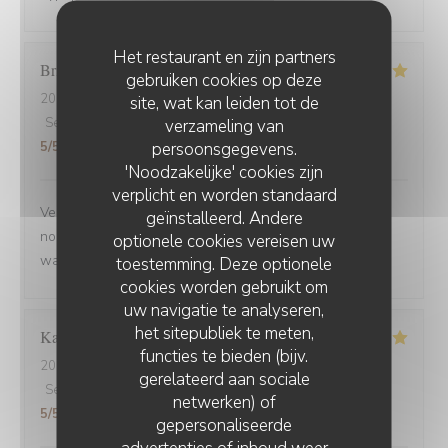
Het restaurant en zijn partners
Brigitte
D
gebruiken cookies op deze
2025-09-02
- 12:30 - Gasten 3
site, wat kan leiden tot de
Service
:
5
/5
Atmosfeer
verzameling van
:
5
/5
Keuken
:
5
/5
Kwaliteit / Prijs
:
persoonsgegevens.
5
/5
'Noodzakelijke' cookies zijn
verplicht en worden standaard
Venue avec des amis de Belfort.super bien accueillis,
geïnstalleerd. Andere
nous avons beaucoup apprécié la carbonade et le
optionele cookies vereisen uw
waterzoi de poissons Nous reviendrons
toestemming. Deze optionele
cookies worden gebruikt om
uw navigatie te analyseren,
het sitepubliek te meten,
Karine
C
functies te bieden (bijv.
2025-08-30
- 21:15 - Gasten 4
gerelateerd aan sociale
Service
:
5
/5
Atmosfeer
:
5
/5
Keuken
:
5
/5
Kwaliteit / Prijs
:
netwerken) of
5
/5
gepersonaliseerde
advertenties of inhoud weer