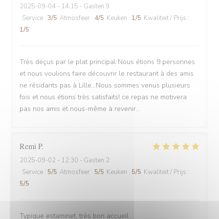
2025-09-04
- 14:15 - Gasten 9
Service
:
3
/5
Atmosfeer
:
4
/5
Keuken
:
1
/5
Kwaliteit / Prijs
:
1
/5
Très déçus par le plat principal Nous étions 9 personnes
et nous voulions faire découvrir le restaurant à des amis
ne résidants pas à Lille...Nous sommes venus plusieurs
fois et nous étions très satisfaits! ce repas ne motivera
pas nos amis et nous-même à revenir...
Remi
P
2025-09-02
- 12:30 - Gasten 2
Service
:
5
/5
Atmosfeer
:
5
/5
Keuken
:
5
/5
Kwaliteit / Prijs
:
5
/5
Typique estaminet, très bon accueil