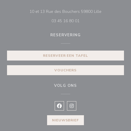
((opent in een n
10 et 13 Rue des Bouchers 59800 Lille
03 45 16 80 01
RESERVERING
RESERVEER EEN TAFEL
VOUCHERS
VOLG ONS
Facebook ((opent in een nieuw vens
Instagram ((opent in een nieu
NIEUWSBRIEF