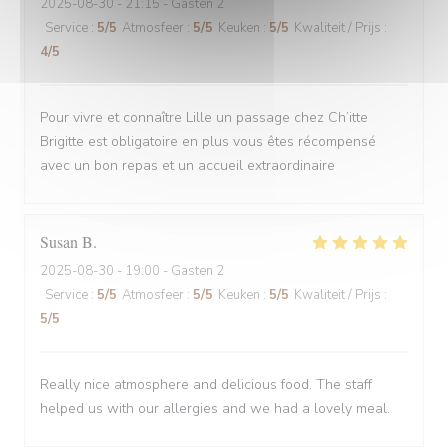
2025-08-30
- 21:15 - Gasten 2
Service
:
5
/5
Atmosfeer
:
5
/5
Keuken
:
5
/5
Kwaliteit / Prijs
:
4
/5
Pour vivre et connaître Lille un passage chez Ch’itte
Brigitte est obligatoire en plus vous êtes récompensé
avec un bon repas et un accueil extraordinaire
Susan
B
2025-08-30
- 19:00 - Gasten 2
Service
:
5
/5
Atmosfeer
:
5
/5
Keuken
:
5
/5
Kwaliteit / Prijs
:
5
/5
Really nice atmosphere and delicious food. The staff
helped us with our allergies and we had a lovely meal.