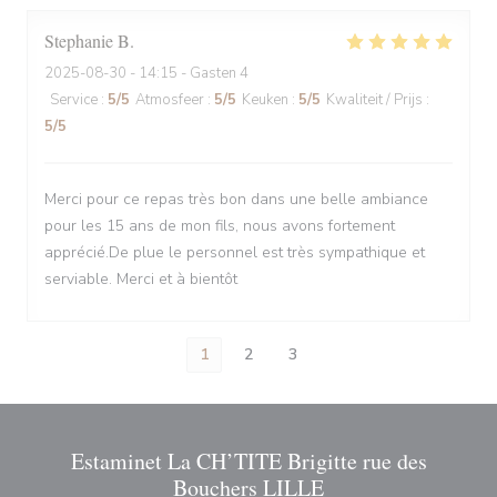
Stephanie
B
2025-08-30
- 14:15 - Gasten 4
Service
:
5
/5
Atmosfeer
:
5
/5
Keuken
:
5
/5
Kwaliteit / Prijs
:
5
/5
Merci pour ce repas très bon dans une belle ambiance
pour les 15 ans de mon fils, nous avons fortement
apprécié.De plue le personnel est très sympathique et
serviable. Merci et à bientôt
1
2
3
Estaminet La CH’TITE Brigitte rue des
Bouchers LILLE