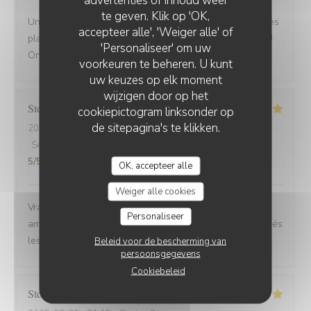
te geven. Klik op 'OK,
Une adresse a absolument découvrir ! Une ambiance,des
accepteer alle', 'Weiger alle' of
plats tous délicieux,un personnel attentionné et réactif !!
'Personaliseer' om uw
On reviendra....
voorkeuren te beheren. U kunt
uw keuzes op elk moment
wijzigen door op het
Stefano
A
cookiepictogram linksonder op
de sitepagina's te klikken.
2025-08-30
- 12:00 - Gasten 6
Service
:
4
/5
Atmosfeer
:
5
/5
Keuken
:
5
/5
Kwaliteit / Prijs
:
5
/5
OK, accepteer alle
Weiger alle cookies
Vrai Estaminet du Nord, nourriture excellente, uste a
Personaliseer
ameillorer le rytme de sortie des plats, pas tjs coordonnés
les frites avec les plats principaux.
Beleid voor de bescherming van
persoonsgegevens
Cookiebeleid
Stefan
E