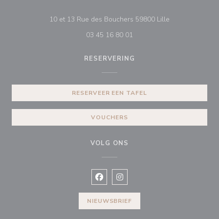
((opent in een n
10 et 13 Rue des Bouchers 59800 Lille
03 45 16 80 01
RESERVERING
RESERVEER EEN TAFEL
VOUCHERS
VOLG ONS
Facebook ((opent in een nieuw vens
Instagram ((opent in een nieu
NIEUWSBRIEF