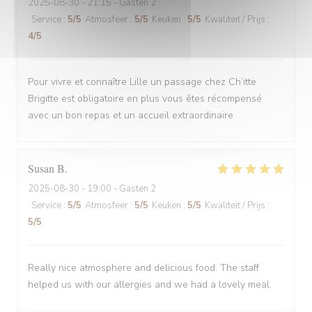
2025-08-30
- 21:15 - Gasten 2
Service
:
5
/5
Atmosfeer
:
5
/5
Keuken
:
5
/5
Kwaliteit / Prijs
:
4
/5
Pour vivre et connaître Lille un passage chez Ch’itte
Brigitte est obligatoire en plus vous êtes récompensé
avec un bon repas et un accueil extraordinaire
Susan
B
2025-08-30
- 19:00 - Gasten 2
Service
:
5
/5
Atmosfeer
:
5
/5
Keuken
:
5
/5
Kwaliteit / Prijs
:
5
/5
Really nice atmosphere and delicious food. The staff
helped us with our allergies and we had a lovely meal.