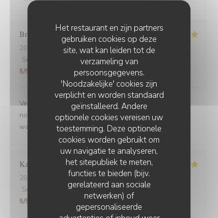
Het restaurant en zijn partners
Brigitte
D
gebruiken cookies op deze
2025-09-02
- 12:30 - Gasten 3
site, wat kan leiden tot de
Service
:
5
/5
Atmosfeer
verzameling van
:
5
/5
Keuken
:
5
/5
Kwaliteit / Prijs
:
persoonsgegevens.
5
/5
'Noodzakelijke' cookies zijn
verplicht en worden standaard
Venue avec des amis de Belfort.super bien accueillis,
geïnstalleerd. Andere
nous avons beaucoup apprécié la carbonade et le
optionele cookies vereisen uw
waterzoi de poissons Nous reviendrons
toestemming. Deze optionele
cookies worden gebruikt om
uw navigatie te analyseren,
het sitepubliek te meten,
Karine
C
functies te bieden (bijv.
2025-08-30
- 21:15 - Gasten 4
gerelateerd aan sociale
Service
:
5
/5
Atmosfeer
:
5
/5
Keuken
:
5
/5
Kwaliteit / Prijs
:
netwerken) of
5
/5
gepersonaliseerde
advertenties of inhoud weer