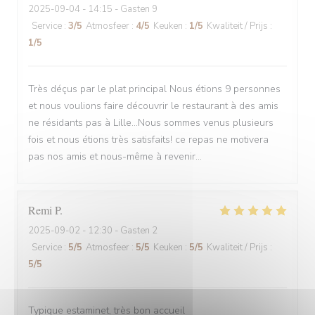
2025-09-04
- 14:15 - Gasten 9
Service
:
3
/5
Atmosfeer
:
4
/5
Keuken
:
1
/5
Kwaliteit / Prijs
:
1
/5
Très déçus par le plat principal Nous étions 9 personnes
et nous voulions faire découvrir le restaurant à des amis
ne résidants pas à Lille...Nous sommes venus plusieurs
fois et nous étions très satisfaits! ce repas ne motivera
pas nos amis et nous-même à revenir...
Remi
P
2025-09-02
- 12:30 - Gasten 2
Service
:
5
/5
Atmosfeer
:
5
/5
Keuken
:
5
/5
Kwaliteit / Prijs
:
5
/5
Typique estaminet, très bon accueil