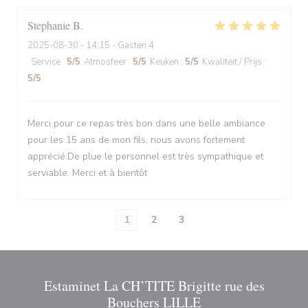
Stephanie
B
2025-08-30
- 14:15 - Gasten 4
Service
:
5
/5
Atmosfeer
:
5
/5
Keuken
:
5
/5
Kwaliteit / Prijs
:
5
/5
Merci pour ce repas très bon dans une belle ambiance
pour les 15 ans de mon fils, nous avons fortement
apprécié.De plue le personnel est très sympathique et
serviable. Merci et à bientôt
1
2
3
Estaminet La CH’TITE Brigitte rue des
Bouchers LILLE