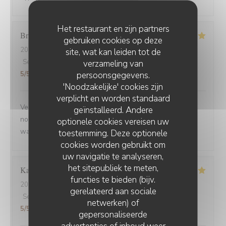
Het restaurant en zijn partners
Brigitte
D
gebruiken cookies op deze
2025-09-02
- 12:30 - Gasten 3
site, wat kan leiden tot de
Service
:
5
/5
Atmosfeer
verzameling van
:
5
/5
Keuken
:
5
/5
Kwaliteit / Prijs
:
persoonsgegevens.
5
/5
'Noodzakelijke' cookies zijn
verplicht en worden standaard
Venue avec des amis de Belfort.super bien accueillis,
geïnstalleerd. Andere
nous avons beaucoup apprécié la carbonade et le
optionele cookies vereisen uw
waterzoi de poissons Nous reviendrons
toestemming. Deze optionele
cookies worden gebruikt om
uw navigatie te analyseren,
het sitepubliek te meten,
Karine
C
functies te bieden (bijv.
2025-08-30
- 21:15 - Gasten 4
gerelateerd aan sociale
Service
:
5
/5
Atmosfeer
:
5
/5
Keuken
:
5
/5
Kwaliteit / Prijs
:
netwerken) of
5
/5
gepersonaliseerde
advertenties of inhoud weer