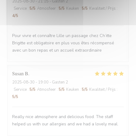
2025-08-30
- 21:15 - Gasten 2
Service
:
5
/5
Atmosfeer
:
5
/5
Keuken
:
5
/5
Kwaliteit / Prijs
:
4
/5
Pour vivre et connaître Lille un passage chez Ch’itte
Brigitte est obligatoire en plus vous êtes récompensé
avec un bon repas et un accueil extraordinaire
Susan
B
2025-08-30
- 19:00 - Gasten 2
Service
:
5
/5
Atmosfeer
:
5
/5
Keuken
:
5
/5
Kwaliteit / Prijs
:
5
/5
Really nice atmosphere and delicious food. The staff
helped us with our allergies and we had a lovely meal.