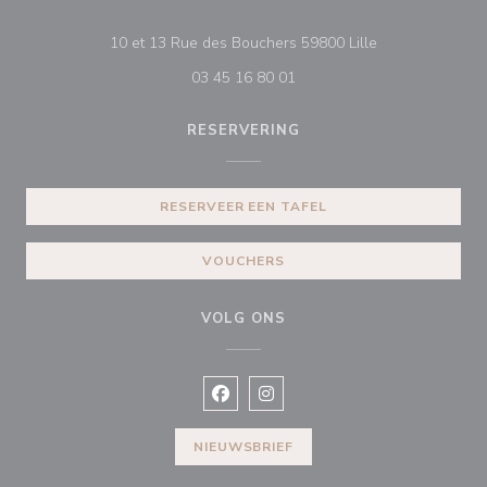
((opent in een n
10 et 13 Rue des Bouchers 59800 Lille
03 45 16 80 01
RESERVERING
RESERVEER EEN TAFEL
VOUCHERS
VOLG ONS
Facebook ((opent in een nieuw vens
Instagram ((opent in een nieu
NIEUWSBRIEF