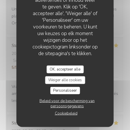
te geven. Klik op 'OK,
Une adresse a absolument découvrir ! Une ambiance,des
accepteer alle', 'Weiger alle' of
plats tous délicieux,un personnel attentionné et réactif !!
'Personaliseer' om uw
On reviendra....
voorkeuren te beheren. U kunt
uw keuzes op elk moment
wijzigen door op het
Stefano
A
cookiepictogram linksonder op
de sitepagina's te klikken.
2025-08-30
- 12:00 - Gasten 6
Service
:
4
/5
Atmosfeer
:
5
/5
Keuken
:
5
/5
Kwaliteit / Prijs
:
5
/5
OK, accepteer alle
Weiger alle cookies
Vrai Estaminet du Nord, nourriture excellente, uste a
Personaliseer
ameillorer le rytme de sortie des plats, pas tjs coordonnés
les frites avec les plats principaux.
Beleid voor de bescherming van
persoonsgegevens
Cookiebeleid
Stefan
E