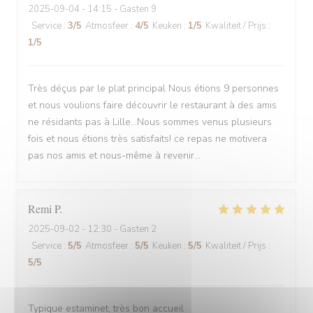
2025-09-04
- 14:15 - Gasten 9
Service
:
3
/5
Atmosfeer
:
4
/5
Keuken
:
1
/5
Kwaliteit / Prijs
:
1
/5
Très déçus par le plat principal Nous étions 9 personnes
et nous voulions faire découvrir le restaurant à des amis
ne résidants pas à Lille...Nous sommes venus plusieurs
fois et nous étions très satisfaits! ce repas ne motivera
pas nos amis et nous-même à revenir...
Remi
P
2025-09-02
- 12:30 - Gasten 2
Service
:
5
/5
Atmosfeer
:
5
/5
Keuken
:
5
/5
Kwaliteit / Prijs
:
5
/5
Typique estaminet, très bon accueil