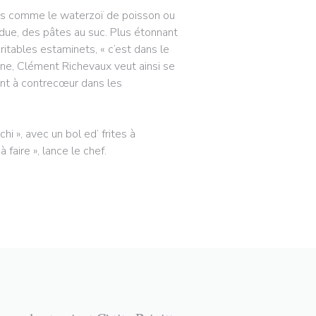
dres comme le waterzoï de poisson ou
rdue, des pâtes au suc. Plus étonnant
ritables estaminets, « c’est dans le
ène, Clément Richevaux veut ainsi se
vont à contrecœur dans les
i », avec un bol ed’ frites à
faire », lance le chef.
RE))