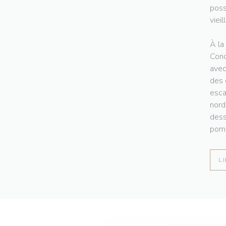
poss
vieil
À la
Conc
avec
des 
esca
nord
dess
pomm
LI