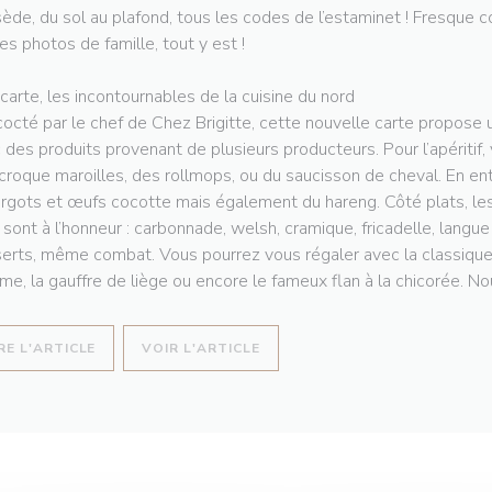
ède, du sol au plafond, tous les codes de l’estaminet ! Fresque co
les photos de famille, tout y est !
 carte, les incontournables de la cuisine du nord
octé par le chef de Chez Brigitte, cette nouvelle carte propose u
 des produits provenant de plusieurs producteurs. Pour l’apéritif,
croque maroilles, des rollmops, ou du saucisson de cheval. En en
rgots et œufs cocotte mais également du hareng. Côté plats, les
 sont à l’honneur : carbonnade, welsh, cramique, fricadelle, langu
erts, même combat. Vous pourrez vous régaler avec la classique t
e, la gauffre de liège ou encore le fameux flan à la chicorée. Nou
((OUVRE UNE NOUVELLE FENÊTRE))
((OUVRE UNE NOUVELLE FENÊT
RE L'ARTICLE
VOIR L'ARTICLE