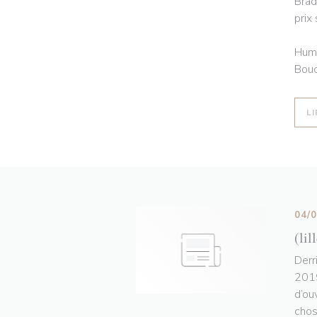
Brad
prix
Humo
Bouc
LI
04/
(lil
Derr
2019
d’ou
chos