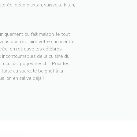
lorée, déco d’antan, vaisselle kitch,
niquement du fait maison, le tout
 vous pourrez faire votre choix entre
trée, on retrouve les célèbres
 incontournables de la cuisine du
e Lucullus, potjevleesch… Pour les
arte au sucre, le beignet à la
s, on en salive déjà !
RE))