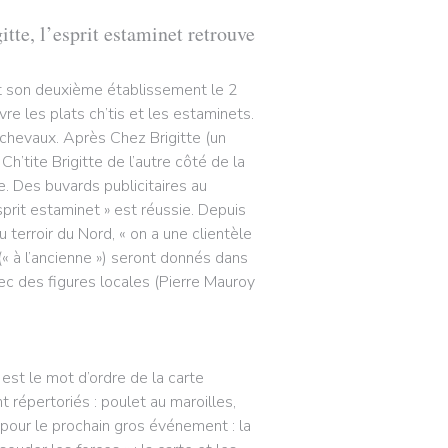
itte, l’esprit estaminet retrouve
ert son deuxième établissement le 2
ivre les plats ch’tis et les estaminets.
ichevaux. Après Chez Brigitte (un
’tite Brigitte de l’autre côté de la
. Des buvards publicitaires au
sprit estaminet » est réussie. Depuis
 terroir du Nord, « on a une clientèle
« à l’ancienne ») seront donnés dans
vec des figures locales (Pierre Mauroy
 est le mot d’ordre de la carte
t répertoriés : poulet au maroilles,
 pour le prochain gros événement : la