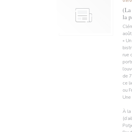
09/
(La 
la p
Clém
août
« Un
bist
rue 
port
l’ou
de 7
ce l
ou F
Une 
À la
(d’a
Potj