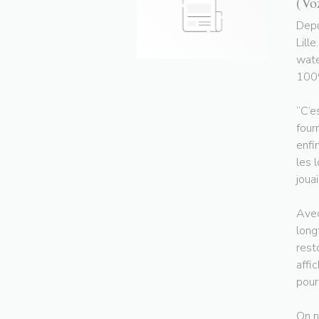
(Vo
Depu
Lill
wate
100%
“C’e
four
enfi
les 
jouai
Avec
long
rest
affi
pour
On n