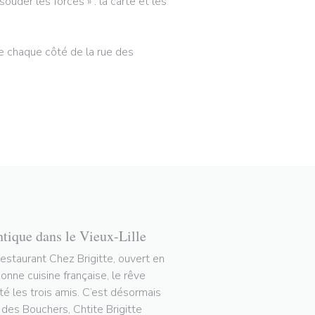
ouder les forces » : la carte et les
 de chaque côté de la rue des
ntique dans le Vieux-Lille
restaurant Chez Brigitte, ouvert en
nne cuisine française, le rêve
tté les trois amis. C’est désormais
e des Bouchers, Chtite Brigitte