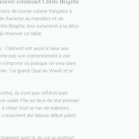
nouvel estaminet Chtite Brigitte
rmets de bonne cuisine française à
 de flamiche au maroilles et de
tite Brigitte, leur estaminet à la déco
à réserver sa table.
.” Clément est aussi à l’aise aux
cache pas son contentement à voir
pas n’importe où puisque ce sera dans
in. “J’ai grandi Quai du Wault et je
tte), ils n’ont pas réfléchi bien
 vidait. Pile en face de leur premier
 à chiner tout un tas de babioles,
ls cravachent dur depuis début juillet
staminet sont là, du sol au plafond