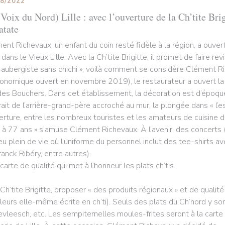
08/2022
Voix du Nord) Lille : avec l’ouverture de la Ch’tite Brig
atate
ent Richevaux, un enfant du coin resté fidèle à la région, a ouv
 dans le Vieux Lille. Avec la Ch’tite Brigitte, il promet de faire rev
 aubergiste sans chichi », voilà comment se considère Clément R
ronomique ouvert en novembre 2019), le restaurateur a ouvert la Ch
des Bouchers. Dans cet établissement, la décoration est d’époque
rait de l’arrière-grand-père accroché au mur, la plongée dans « l’e
verture, entre les nombreux touristes et les amateurs de cuisine du
 à 77 ans » s’amuse Clément Richevaux. À l’avenir, des concerts (
ieu plein de vie où l’uniforme du personnel inclut des tee-shirts a
ranck Ribéry, entre autres).
carte de qualité qui met à l’honneur les plats ch’tis
 Ch’tite Brigitte, proposer « des produits régionaux » et de qualité
illeurs elle-même écrite en ch’ti). Seuls des plats du Ch’nord y son
evleesch, etc. Les sempiternelles moules-frites seront à la carte