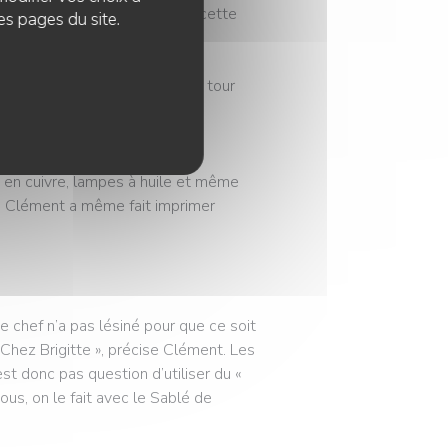
ci, j’ai quasiment grandi dans cette
es pages du site.
itte », il s’est mis à faire le tour
s pour décorer le nouvel
s en cuivre, lampes à huile et même
à. Clément a même fait imprimer
Le chef n’a pas lésiné pour que ce soit
Chez Brigitte », précise Clément. Les
est donc pas question d’utiliser du «
Nous, on le fait avec le Sablé de