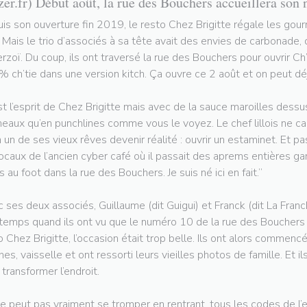
zer.fr) Début août, la rue des Bouchers accueillera son 
is son ouverture fin 2019, le resto Chez Brigitte régale les gou
e. Mais le trio d’associés à sa tête avait des envies de carbonade,
rzoï. Du coup, ils ont traversé la rue des Bouchers pour ouvrir Ch’
 ch’tie dans une version kitch. Ça ouvre ce 2 août et on peut déj
st l’esprit de Chez Brigitte mais avec de la sauce maroilles dessus
neaux qu’en punchlines comme vous le voyez. Le chef lillois ne 
n un de ses vieux rêves devenir réalité : ouvrir un estaminet. Et 
locaux de l’ancien cyber café où il passait des aprems entières gam
s au foot dans la rue des Bouchers. Je suis né ici en fait.”
 ses deux associés, Guillaume (dit Guigui) et Franck (dit La Francke
temps quand ils ont vu que le numéro 10 de la rue des Bouchers se
o Chez Brigitte, l’occasion était trop belle. Ils ont alors commencé
ches, vaisselle et ont ressorti leurs vieilles photos de famille. Et i
 transformer l’endroit.
e peut pas vraiment se tromper en rentrant, tous les codes de l’e