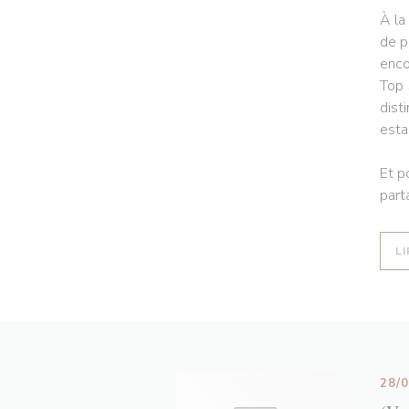
À la
de p
enco
Top 
dist
esta
Et p
part
LI
28/