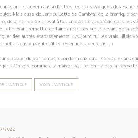
 carte, on retrouvera aussi d’autres recettes typiques des Flan
oulet. Mais aussi de l’andouillette de Cambrai, de la cramique pe
re, de la hampe de cheval à l’ail, un plat très apprécié dans les vé
5 ! » En osant remettre certaines recettes sur le devant de la sc
inguer des autres établissements. « Aujourd’hui, les vrais Lillois 
minets. Nous on veut qu’ils y reviennent avec plaisir. »
our y passer du bon temps, quoi de mieux qu’un service « sans chich
ager. « On sera comme à la maison, sauf qu’on n’a pas la vaisselle à 
((OUVRE UNE NOUVELLE FENÊTRE))
((OUVRE UNE NOUVELLE FENÊT
RE L'ARTICLE
VOIR L'ARTICLE
07/2022