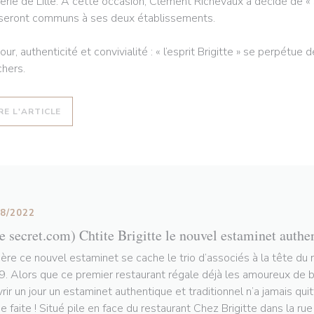
erie de Lille. À cette occasion, Clément Richevaux a décidé de « s
 seront communs à ses deux établissements.
ur, authenticité et convivialité : « l’esprit Brigitte » se perpétue
hers.
((OUVRE UNE NOUVELLE FENÊTRE))
RE L'ARTICLE
08/2022
le secret.com) Chtite Brigitte le nouvel estaminet authe
ière ce nouvel estaminet se cache le trio d’associés à la tête du 
. Alors que ce premier restaurant régale déjà les amoureux de bo
vrir un jour un estaminet authentique et traditionnel n’a jamais qui
e faite ! Situé pile en face du restaurant Chez Brigitte dans la ru