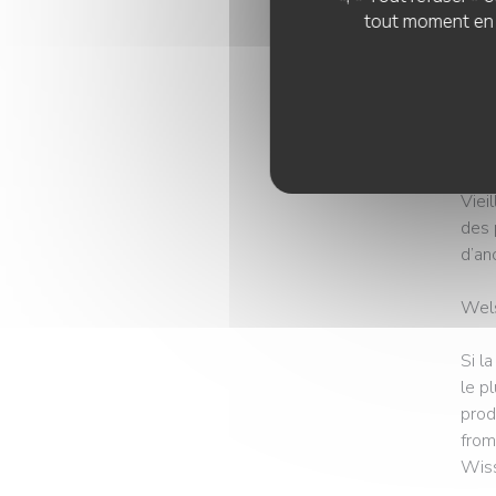
face
tout moment en c
rue »
Avec
des 
étab
Viei
des 
d’an
Wels
Si l
le p
prod
from
Wiss