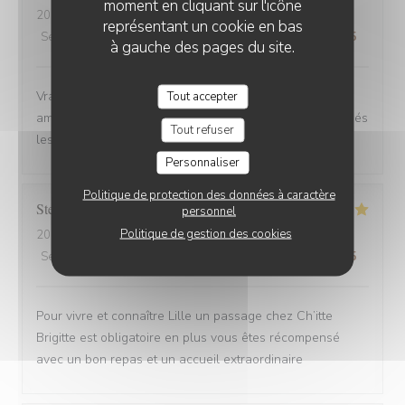
moment en cliquant sur l'icône
2025-08-30
- 12:00 - Couverts 6
représentant un cookie en bas
Service
:
4
/5
Ambiance
:
5
/5
Cuisine
:
5
/5
Qualité / Prix
:
5
/5
à gauche des pages du site.
Vrai Estaminet du Nord, nourriture excellente, uste a
Tout accepter
ameillorer le rytme de sortie des plats, pas tjs coordonnés
Tout refuser
les frites avec les plats principaux.
Personnaliser
Politique de protection des données à caractère
Stefan
E
personnel
Politique de gestion des cookies
2025-08-30
- 21:15 - Couverts 2
Service
:
5
/5
Ambiance
:
5
/5
Cuisine
:
5
/5
Qualité / Prix
:
4
/5
Pour vivre et connaître Lille un passage chez Ch’itte
Brigitte est obligatoire en plus vous êtes récompensé
avec un bon repas et un accueil extraordinaire