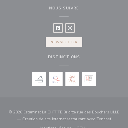
NOUS SUIVRE
Facebook ((ouvre une nouvelle fenê
Instagram ((ouvre une nouvell
NEWSLETTER
DISTINCTIONS
© 2026 Estaminet La CH’TITE Brigitte rue des Bouchers LILLE
((ouvre u
— Création de site internet restaurant avec
Zenchef