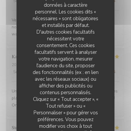
Service
:
5
/5
Ambiance
:
5
/5
Cuisine
:
5
/5
Qualité / Prix
:
5
/5
données à caractère
personnel. Les cookies dits «
nécessaires » sont obligatoires
Venue avec des amis de Belfort.super bien accueillis,
et installés par défaut.
nous avons beaucoup apprécié la carbonade et le
D'autres cookies facultatifs
waterzoi de poissons Nous reviendrons
nécessitent votre
consentement. Ces cookies
facultatifs servent à analyser
Karine
C
votre navigation, mesurer
l'audience du site, proposer
2025-08-30
- 21:15 - Couverts 4
des fonctionnalités (ex : en lien
Service
:
5
/5
Ambiance
:
5
/5
Cuisine
:
5
/5
Qualité / Prix
:
5
/5
avec les réseaux sociaux) ou
afficher des publicités ou
Une adresse a absolument découvrir ! Une ambiance,des
contenus personnalisés.
plats tous délicieux,un personnel attentionné et réactif !!
Cliquez sur « Tout accepter », «
On reviendra....
Tout refuser » ou «
Personnaliser » pour gérer vos
préférences. Vous pouvez
modifier vos choix à tout
Stefano
A