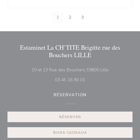
1
2
3
Estaminet La CH’TITE Brigitte rue des
Bouchers LILLE
((ouvre une nouv
10 et 13 Rue des Bouchers 59800 Lille
03 45 16 80 01
RÉSERVATION
RÉSERVER
BONS CADEAUX