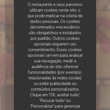
O restaurante e seus parceiros
utilizam cookies neste site, o
que pode implicar na coleta de
dados pessoais. Os cookies
denominados «necessários»
são obrigatórios e instalados
por padrão. Outros cookies
opcionais requerem seu
consentimento. Esses cookies
opcionais servem para analisar
sua navegação, medir a
audiência do site, oferecer
funcionalidades (por exemplo,
•
LILLE
relacionadas às redes sociais)
Estaminet La CH’TITE
ou exibir publicidade ou
conteúdos personalizados.
Clique em 'OK, aceitar tudo',
Brigitte rue des Bouchers
'Recusar tudo' ou
'Personalizar' para gerenciar