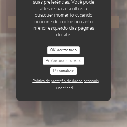
LILLE
suas preferências. Você pode
alterar suas escolhas a
qualquer momento clicando
no ícone de cookie no canto
RESERVAR UMA MESA
inferior esquerdo das páginas
do site.
OK, aceitar tudo
Proíbe todos cookies
Personalizar
Política de proteção de dados pessoais
undefined