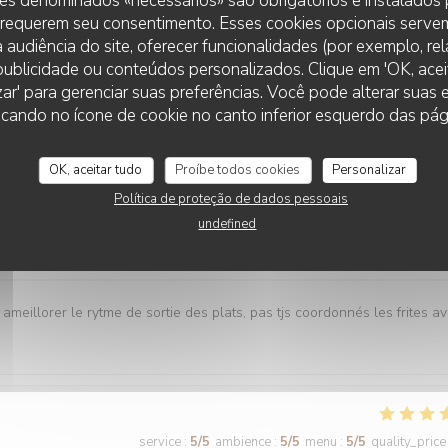
es denominados «necessários» são obrigatórios e instalados
 requerem seu consentimento. Esses cookies opcionais servem
 audiência do site, oferecer funcionalidades (por exemplo, re
service
:
5
/5
ambience
:
5
/5
menu
:
5
/5
quality_price
r publicidade ou conteúdos personalizados. Clique em 'OK, aceit
zar' para gerenciar suas preferências. Você pode alterar suas
cando no ícone de cookie no canto inferior esquerdo das pági
es plats tous délicieux,un personnel attentionné et réactif !! On
OK, aceitar tudo
Proíbe todos cookies
Personalizar
Política de proteção de dados pessoais
undefined
service
:
4
/5
ambience
:
5
/5
menu
:
5
/5
quality_price
 ameillorer le rytme de sortie des plats, pas tjs coordonnés les frites a
service
:
5
/5
ambience
:
5
/5
menu
:
5
/5
quality_price