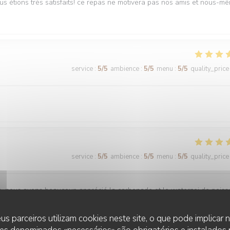
ous étions très satisfaits! ce repas ne motivera pas nos amis et nous-m
service
:
5
/5
ambience
:
5
/5
menu
:
5
/5
quality_price
service
:
5
/5
ambience
:
5
/5
menu
:
5
/5
quality_price
is, nous avons beaucoup apprécié la carbonade et le waterzoi de pois
us parceiros utilizam cookies neste site, o que pode implicar