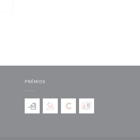
PRÉMIOS
anela))
nova janela))