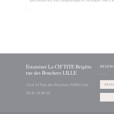
personnel est très sympathique et serviable. Merci e
Estaminet La CH’TITE Brigitte
RESER
rue des Bouchers LILLE
((abre numa nov
10 et 13 Rue des Bouchers 59800 Lille
RESE
03 45 16 80 01