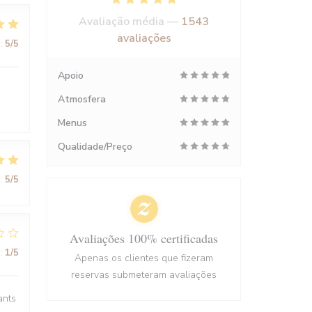
Avaliação média —
1543
avaliações
:
5
/5
Apoio
Atmosfera
Menus
Qualidade/Preço
:
5
/5
Avaliações 100% certificadas
:
1
/5
Apenas os clientes que fizeram
reservas submeteram avaliações
ants