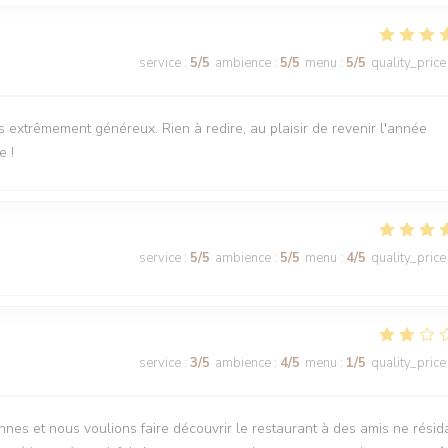
service
:
5
/5
ambience
:
5
/5
menu
:
5
/5
quality_price
ts extrêmement généreux. Rien à redire, au plaisir de revenir l'année
e !
service
:
5
/5
ambience
:
5
/5
menu
:
4
/5
quality_price
service
:
3
/5
ambience
:
4
/5
menu
:
1
/5
quality_price
nnes et nous voulions faire découvrir le restaurant à des amis ne résid