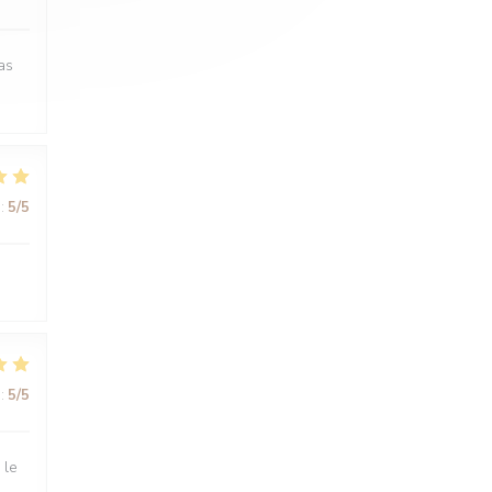
as
:
5
/5
:
5
/5
 le