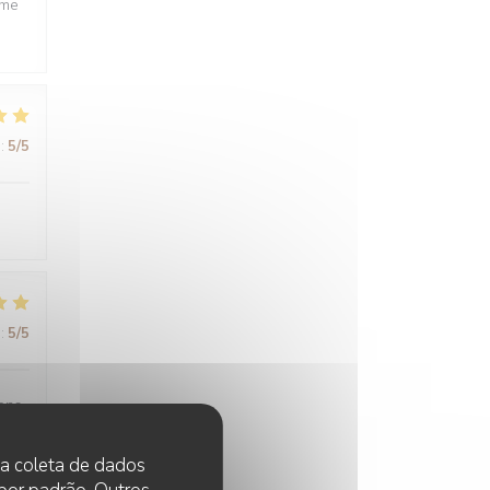
ême
:
5
/5
:
5
/5
sons
 na coleta de dados