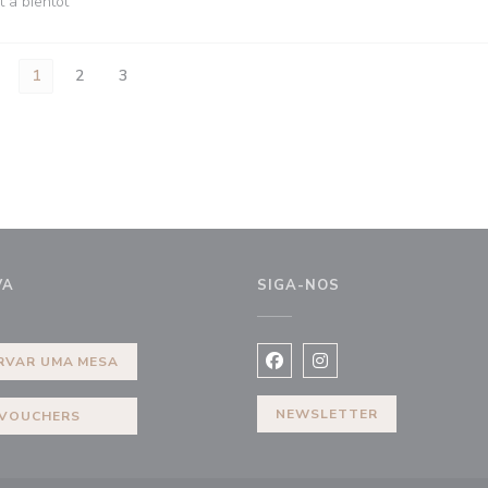
t à bientôt
1
2
3
VA
SIGA-NOS
a janela))
RVAR UMA MESA
Facebook ((abre numa nova j
Instagram ((abre numa 
NEWSLETTER
VOUCHERS