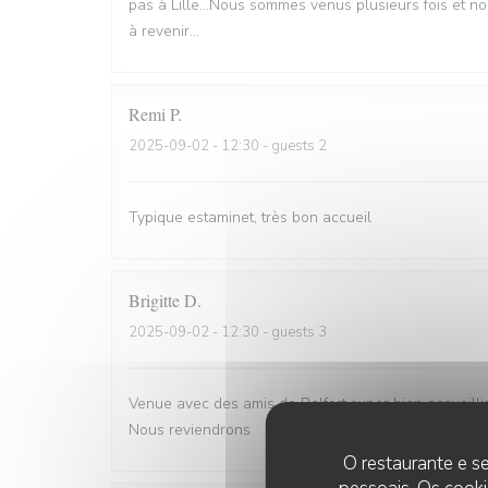
pas à Lille...Nous sommes venus plusieurs fois et n
à revenir...
Remi
P
2025-09-02
- 12:30 - guests 2
Typique estaminet, très bon accueil
Brigitte
D
2025-09-02
- 12:30 - guests 3
Venue avec des amis de Belfort.super bien accueill
Nous reviendrons
O restaurante e se