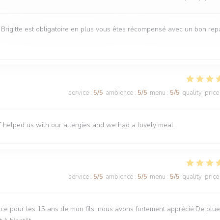
e Brigitte est obligatoire en plus vous êtes récompensé avec un bon rep
service
:
5
/5
ambience
:
5
/5
menu
:
5
/5
quality_price
f helped us with our allergies and we had a lovely meal.
service
:
5
/5
ambience
:
5
/5
menu
:
5
/5
quality_price
ce pour les 15 ans de mon fils, nous avons fortement apprécié.De plue