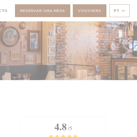
CTO
RESERVAR UMA MESA
VOUCHERS
PT
NELA))
 JANELA))
4.8
/5