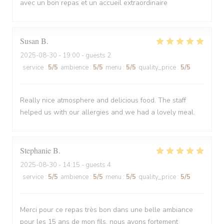
avec un bon repas et un accueil extraordinaire
Susan
B
2025-08-30
- 19:00 - guests 2
service
:
5
/5
ambience
:
5
/5
menu
:
5
/5
quality_price
:
5
/5
Really nice atmosphere and delicious food. The staff
helped us with our allergies and we had a lovely meal.
Stephanie
B
2025-08-30
- 14:15 - guests 4
service
:
5
/5
ambience
:
5
/5
menu
:
5
/5
quality_price
:
5
/5
Merci pour ce repas très bon dans une belle ambiance
pour les 15 ans de mon fils, nous avons fortement