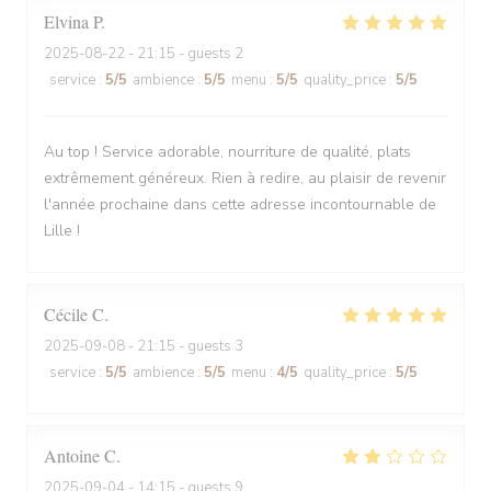
Elvina
P
2025-08-22
- 21:15 - guests 2
service
:
5
/5
ambience
:
5
/5
menu
:
5
/5
quality_price
:
5
/5
Au top ! Service adorable, nourriture de qualité, plats
extrêmement généreux. Rien à redire, au plaisir de revenir
l'année prochaine dans cette adresse incontournable de
Lille !
Cécile
C
2025-09-08
- 21:15 - guests 3
service
:
5
/5
ambience
:
5
/5
menu
:
4
/5
quality_price
:
5
/5
Antoine
C
2025-09-04
- 14:15 - guests 9