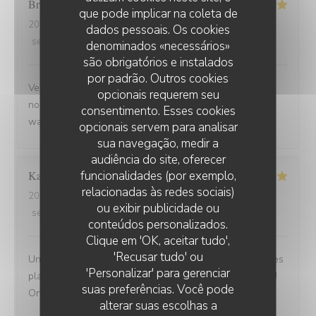
Brigitte
D
que pode implicar na coleta de
2025-09-02
- 12:30 - guests 3
dados pessoais. Os cookies
service
:
5
/5
ambience
:
5
/5
menu
:
5
/5
quality_price
:
5
/5
denominados «necessários»
são obrigatórios e instalados
por padrão. Outros cookies
Venue avec des amis de Belfort.super bien accueillis,
opcionais requerem seu
nous avons beaucoup apprécié la carbonade et le
consentimento. Esses cookies
waterzoi de poissons Nous reviendrons
opcionais servem para analisar
sua navegação, medir a
audiência do site, oferecer
funcionalidades (por exemplo,
Karine
C
relacionadas às redes sociais)
2025-08-30
- 21:15 - guests 4
ou exibir publicidade ou
service
:
5
/5
ambience
:
5
/5
menu
:
5
/5
quality_price
:
5
/5
conteúdos personalizados.
Clique em 'OK, aceitar tudo',
'Recusar tudo' ou
Une adresse a absolument découvrir ! Une ambiance,des
'Personalizar' para gerenciar
plats tous délicieux,un personnel attentionné et réactif !!
suas preferências. Você pode
On reviendra....
alterar suas escolhas a