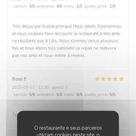
service
:
3
/5
ambience
:
4
/5
menu
:
1
/5
quality_price
:
1
/5
Très déçus par le plat principal Nous étions 9 personnes
et nous voulions faire découvrir le restaurant à des amis
ne résidants pas à Lille...Nous sommes venus plusieurs
fois et nous étions très satisfaits! ce repas ne motivera
pas nos amis et nous-même à revenir...
Remi
P
2025-09-02
- 12:30 - guests 2
service
:
5
/5
ambience
:
5
/5
menu
:
5
/5
quality_price
:
5
/5
Typique estaminet, très bon accueil
O restaurante e seus parceiros
utilizam cookies neste site, o