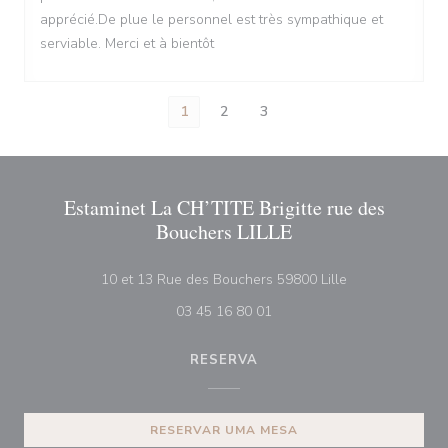
apprécié.De plue le personnel est très sympathique et
serviable. Merci et à bientôt
1
2
3
Estaminet La CH’TITE Brigitte rue des
Bouchers LILLE
((abre numa nov
10 et 13 Rue des Bouchers 59800 Lille
03 45 16 80 01
RESERVA
RESERVAR UMA MESA