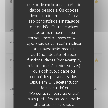
Brigitte
D
que pode implicar na coleta de
2025-09-02
- 12:30 - guests 3
dados pessoais. Os cookies
service
:
5
/5
ambience
:
5
/5
menu
:
5
/5
quality_price
:
5
/5
denominados «necessários»
são obrigatórios e instalados
por padrão. Outros cookies
Venue avec des amis de Belfort.super bien accueillis,
opcionais requerem seu
nous avons beaucoup apprécié la carbonade et le
consentimento. Esses cookies
waterzoi de poissons Nous reviendrons
opcionais servem para analisar
sua navegação, medir a
audiência do site, oferecer
funcionalidades (por exemplo,
Karine
C
relacionadas às redes sociais)
2025-08-30
- 21:15 - guests 4
ou exibir publicidade ou
service
:
5
/5
ambience
:
5
/5
menu
:
5
/5
quality_price
:
5
/5
conteúdos personalizados.
Clique em 'OK, aceitar tudo',
'Recusar tudo' ou
Une adresse a absolument découvrir ! Une ambiance,des
'Personalizar' para gerenciar
plats tous délicieux,un personnel attentionné et réactif !!
suas preferências. Você pode
On reviendra....
alterar suas escolhas a