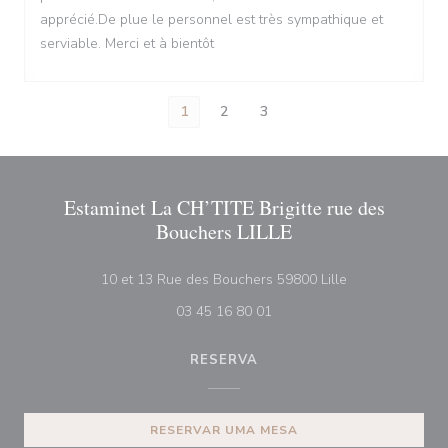
apprécié.De plue le personnel est très sympathique et
serviable. Merci et à bientôt
1
2
3
Estaminet La CH’TITE Brigitte rue des
Bouchers LILLE
((abre numa nov
10 et 13 Rue des Bouchers 59800 Lille
03 45 16 80 01
RESERVA
RESERVAR UMA MESA