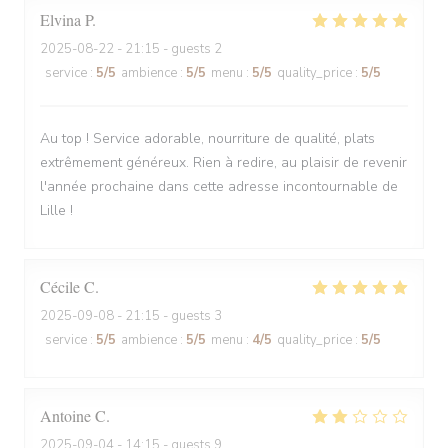
Elvina
P
2025-08-22
- 21:15 - guests 2
service
:
5
/5
ambience
:
5
/5
menu
:
5
/5
quality_price
:
5
/5
Au top ! Service adorable, nourriture de qualité, plats
extrêmement généreux. Rien à redire, au plaisir de revenir
l'année prochaine dans cette adresse incontournable de
Lille !
Cécile
C
2025-09-08
- 21:15 - guests 3
service
:
5
/5
ambience
:
5
/5
menu
:
4
/5
quality_price
:
5
/5
Antoine
C
2025-09-04
- 14:15 - guests 9