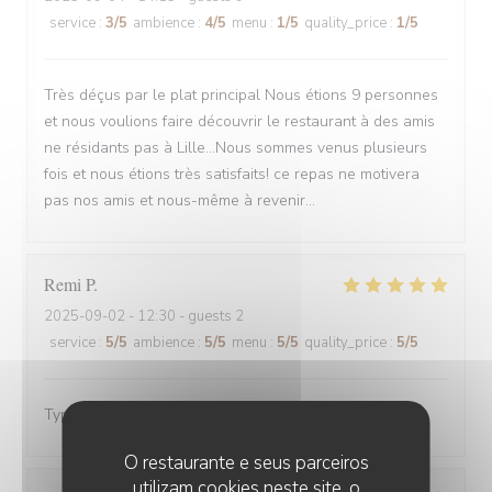
service
:
3
/5
ambience
:
4
/5
menu
:
1
/5
quality_price
:
1
/5
Très déçus par le plat principal Nous étions 9 personnes
et nous voulions faire découvrir le restaurant à des amis
ne résidants pas à Lille...Nous sommes venus plusieurs
fois et nous étions très satisfaits! ce repas ne motivera
pas nos amis et nous-même à revenir...
Remi
P
2025-09-02
- 12:30 - guests 2
service
:
5
/5
ambience
:
5
/5
menu
:
5
/5
quality_price
:
5
/5
Typique estaminet, très bon accueil
O restaurante e seus parceiros
utilizam cookies neste site, o