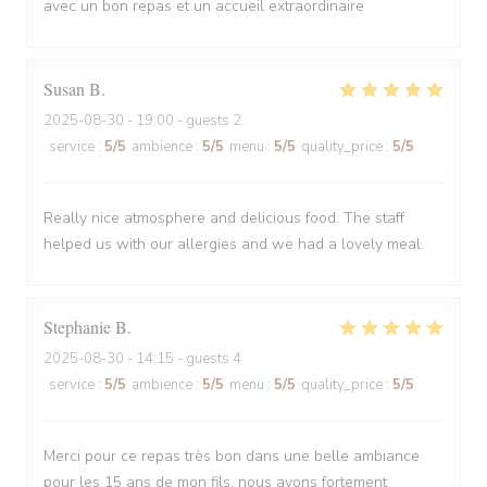
avec un bon repas et un accueil extraordinaire
Susan
B
2025-08-30
- 19:00 - guests 2
service
:
5
/5
ambience
:
5
/5
menu
:
5
/5
quality_price
:
5
/5
Really nice atmosphere and delicious food. The staff
helped us with our allergies and we had a lovely meal.
Stephanie
B
2025-08-30
- 14:15 - guests 4
service
:
5
/5
ambience
:
5
/5
menu
:
5
/5
quality_price
:
5
/5
Merci pour ce repas très bon dans une belle ambiance
pour les 15 ans de mon fils, nous avons fortement