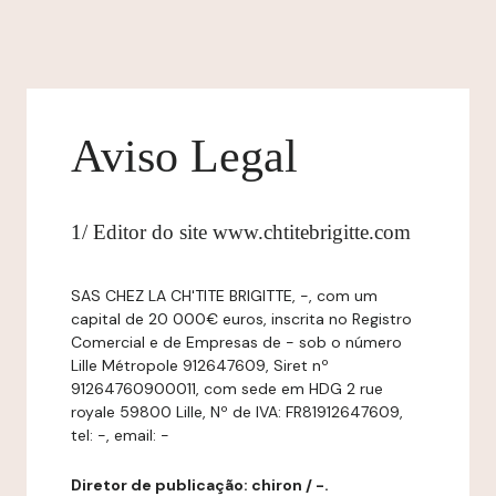
Aviso Legal
1/ Editor do site www.chtitebrigitte.com
SAS CHEZ LA CH'TITE BRIGITTE, -, com um
capital de 20 000€ euros, inscrita no Registro
Comercial e de Empresas de - sob o número
Lille Métropole 912647609, Siret nº
91264760900011, com sede em HDG 2 rue
royale 59800 Lille, Nº de IVA: FR81912647609,
tel: -, email: -
Diretor de publicação: chiron / -.