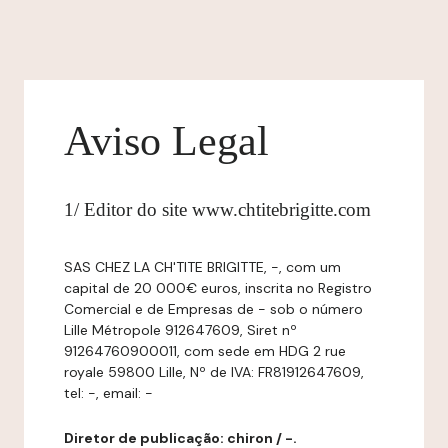
Aviso Legal
1/ Editor do site www.chtitebrigitte.com
SAS CHEZ LA CH'TITE BRIGITTE, -, com um
capital de 20 000€ euros, inscrita no Registro
Comercial e de Empresas de - sob o número
Lille Métropole 912647609, Siret nº
91264760900011, com sede em HDG 2 rue
royale 59800 Lille, Nº de IVA: FR81912647609,
tel: -, email: -
Diretor de publicação: chiron / -.