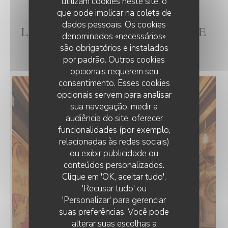
utilizam cookies neste site, o
que pode implicar na coleta de
dados pessoais. Os cookies
L'INTÉRIEUR DE LA CH'TITE
denominados «necessários»
BRIGITTE
são obrigatórios e instalados
por padrão. Outros cookies
opcionais requerem seu
consentimento. Esses cookies
opcionais servem para analisar
sua navegação, medir a
audiência do site, oferecer
funcionalidades (por exemplo,
relacionadas às redes sociais)
ou exibir publicidade ou
conteúdos personalizados.
Clique em 'OK, aceitar tudo',
'Recusar tudo' ou
'Personalizar' para gerenciar
suas preferências. Você pode
alterar suas escolhas a