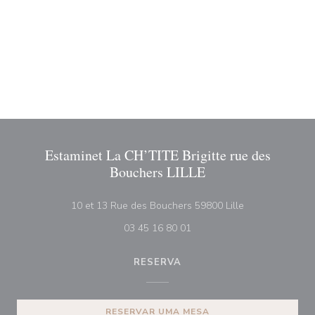
Estaminet La CH’TITE Brigitte rue des
Bouchers LILLE
((abre numa nov
10 et 13 Rue des Bouchers 59800 Lille
03 45 16 80 01
RESERVA
RESERVAR UMA MESA