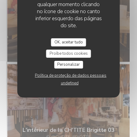
qualquer momento clicando
no ícone de cookie no canto
inferior esquerdo das páginas
do site.
OK, aceitar tudo
L'intérieur de la CH'TITE Brigitte 01
© @CHTITE_BRIGITTE
Proíbe todos cookies
Personalizar
Política de proteção de dados pessoais
undefined
L'intérieur de la CH'TITE Brigitte 03