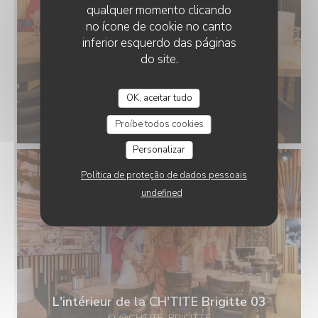
qualquer momento clicando
no ícone de cookie no canto
inferior esquerdo das páginas
do site.
OK, aceitar tudo
L'intérieur de la CH'TITE Brigitte 01
© @CHTITE_BRIGITTE
Proíbe todos cookies
Personalizar
Política de proteção de dados pessoais
undefined
L'intérieur de la CH'TITE Brigitte 03