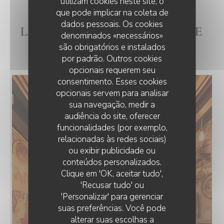
utilizam cookies neste site, o
que pode implicar na coleta de
dados pessoais. Os cookies
L'INTÉRIEUR DE LA CH'TITE
denominados «necessários»
BRIGITTE
são obrigatórios e instalados
por padrão. Outros cookies
opcionais requerem seu
consentimento. Esses cookies
opcionais servem para analisar
sua navegação, medir a
audiência do site, oferecer
funcionalidades (por exemplo,
relacionadas às redes sociais)
ou exibir publicidade ou
conteúdos personalizados.
Clique em 'OK, aceitar tudo',
'Recusar tudo' ou
'Personalizar' para gerenciar
suas preferências. Você pode
alterar suas escolhas a