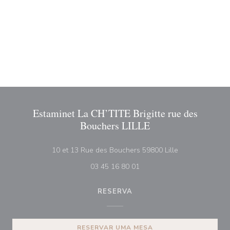
Estaminet La CH’TITE Brigitte rue des
Bouchers LILLE
((abre numa nov
10 et 13 Rue des Bouchers 59800 Lille
03 45 16 80 01
RESERVA
RESERVAR UMA MESA