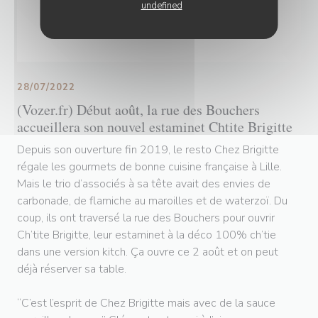
undefined
28/07/2022
(Vozer.fr) Début août, la rue des Bouchers
accueillera son nouvel estaminet Chtite Brigitte
Depuis son ouverture fin 2019, le resto Chez Brigitte
régale les gourmets de bonne cuisine française à Lille.
Mais le trio d’associés à sa tête avait des envies de
carbonade, de flamiche au maroilles et de waterzoï. Du
coup, ils ont traversé la rue des Bouchers pour ouvrir
Ch’tite Brigitte, leur estaminet à la déco 100% ch’tie
dans une version kitch. Ça ouvre ce 2 août et on peut
déjà réserver sa table.
“C’est l’esprit de Chez Brigitte mais avec de la sauce