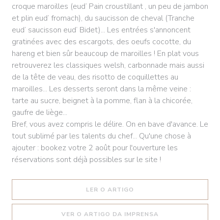
croque maroilles (eud’ Pain croustillant , un peu de jambon
et plin eud’ fromach), du saucisson de cheval (Tranche
eud’ saucisson eud’ Bidet)... Les entrées s'annoncent
gratinées avec des escargots, des oeufs cocotte, du
hareng et bien sûr beaucoup de maroilles ! En plat vous
retrouverez les classiques welsh, carbonnade mais aussi
de la tête de veau, des risotto de coquillettes au
maroilles... Les desserts seront dans la même veine :
tarte au sucre, beignet à la pomme, flan à la chicorée,
gaufre de liège...
Bref, vous avez compris le délire. On en bave d'avance. Le
tout sublimé par les talents du chef... Qu'une chose à
ajouter : bookez votre 2 août pour l'ouverture les
réservations sont déjà possibles sur le site !
((ABRE NUMA NOVA JANEL
LER O ARTIGO
((ABRE NUMA NOV
VER O ARTIGO DA IMPRENSA