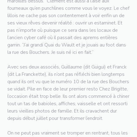
maroilles dessus.” Clément est aussi à l’aise aux
fourneaux qu’en punchlines comme vous le voyez. Le chef
lillois ne cache pas son contentement à voir enfin un de
ses vieux rêves devenir réalité : ouvrir un estaminet. Et
pas n’importe où puisque ce sera dans les locaux de
l’ancien cyber café où il passait des aprems entières
gamin. “J’ai grandi Quai du Wault et je jouais au foot dans
la rue des Bouchers. Je suis né ici en fait.”
Avec ses deux associés, Guillaume (dit Guigui) et Franck
(dit La Franckette), ils n’ont pas réfléchi bien longtemps
quand ils ont vu que le numéro 10 de la rue des Bouchers
se vidait. Pile en face de leur premier resto Chez Brigitte,
l’occasion était trop belle. Ils ont alors commencé à chiner
tout un tas de babioles, affiches, vaisselle et ont ressorti
leurs vieilles photos de famille. Et ils cravachent dur
depuis début juillet pour transformer l’endroit.
On ne peut pas vraiment se tromper en rentrant, tous les