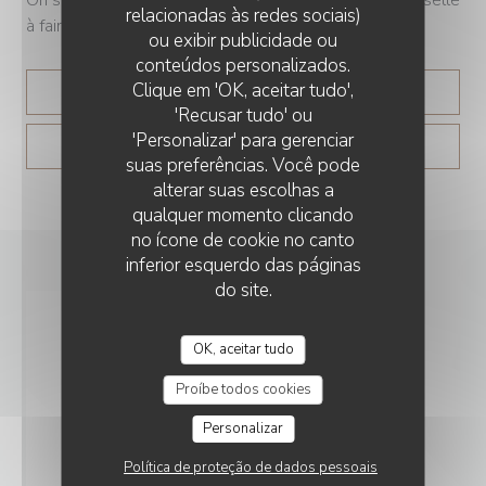
relacionadas às redes sociais)
à faire », lance le chef.
ou exibir publicidade ou
conteúdos personalizados.
Clique em 'OK, aceitar tudo',
((ABRE NUMA NOVA JANEL
LER O ARTIGO
'Recusar tudo' ou
'Personalizar' para gerenciar
((ABRE NUMA NOV
VER O ARTIGO DA IMPRENSA
suas preferências. Você pode
alterar suas escolhas a
qualquer momento clicando
no ícone de cookie no canto
inferior esquerdo das páginas
do site.
OK, aceitar tudo
Proíbe todos cookies
Personalizar
Política de proteção de dados pessoais