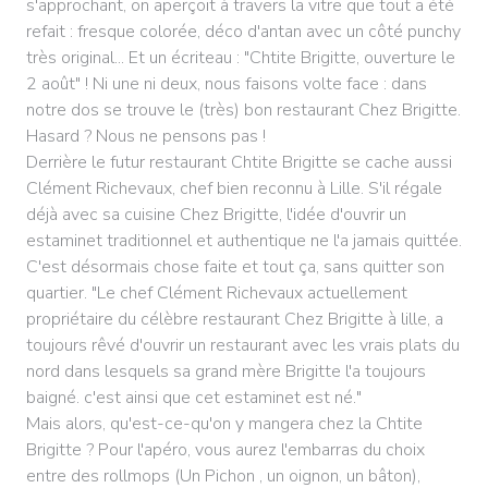
s'approchant, on aperçoit à travers la vitre que tout a été
refait : fresque colorée, déco d'antan avec un côté punchy
très original... Et un écriteau : "Chtite Brigitte, ouverture le
2 août" ! Ni une ni deux, nous faisons volte face : dans
notre dos se trouve le (très) bon restaurant Chez Brigitte.
Hasard ? Nous ne pensons pas !
Derrière le futur restaurant Chtite Brigitte se cache aussi
Clément Richevaux, chef bien reconnu à Lille. S'il régale
déjà avec sa cuisine Chez Brigitte, l'idée d'ouvrir un
estaminet traditionnel et authentique ne l'a jamais quittée.
C'est désormais chose faite et tout ça, sans quitter son
quartier. "Le chef Clément Richevaux actuellement
propriétaire du célèbre restaurant Chez Brigitte à lille, a
toujours rêvé d'ouvrir un restaurant avec les vrais plats du
nord dans lesquels sa grand mère Brigitte l'a toujours
baigné. c'est ainsi que cet estaminet est né."
Mais alors, qu'est-ce-qu'on y mangera chez la Chtite
Brigitte ? Pour l'apéro, vous aurez l'embarras du choix
entre des rollmops (Un Pichon , un oignon, un bâton),