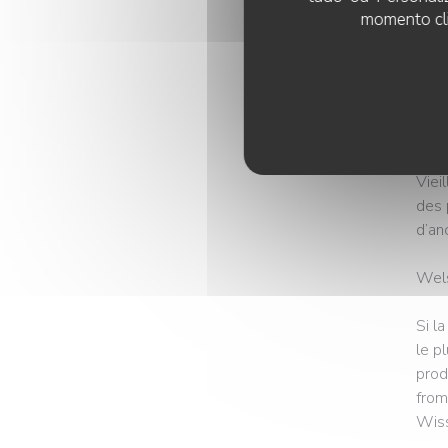
face
momento cli
rue »
Avec
des 
étab
Viei
des 
d’an
Wels
Si l
le p
prod
from
Wiss