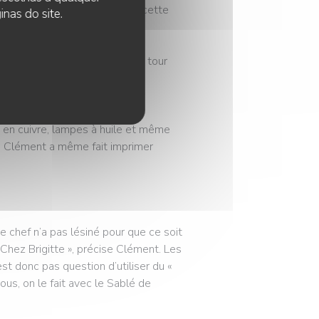
ci, j’ai quasiment grandi dans cette
nas do site.
itte », il s’est mis à faire le tour
s pour décorer le nouvel
s en cuivre, lampes à huile et même
à. Clément a même fait imprimer
Le chef n’a pas lésiné pour que ce soit
Chez Brigitte », précise Clément. Les
est donc pas question d’utiliser du «
Nous, on le fait avec le Sablé de