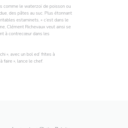
dres comme le waterzoï de poisson ou
rdue, des pâtes au suc. Plus étonnant
ritables estaminets, « c’est dans le
ène, Clément Richevaux veut ainsi se
vont à contrecœur dans les
i », avec un bol ed’ frites à
faire », lance le chef.
 JANELA))