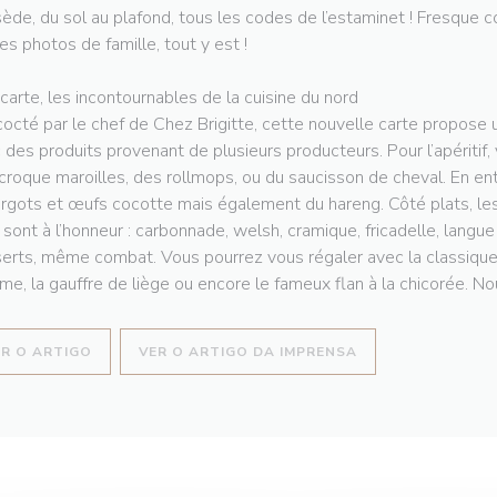
ède, du sol au plafond, tous les codes de l’estaminet ! Fresque co
les photos de famille, tout y est !
 carte, les incontournables de la cuisine du nord
octé par le chef de Chez Brigitte, cette nouvelle carte propose u
 des produits provenant de plusieurs producteurs. Pour l’apéritif,
croque maroilles, des rollmops, ou du saucisson de cheval. En en
rgots et œufs cocotte mais également du hareng. Côté plats, les
 sont à l’honneur : carbonnade, welsh, cramique, fricadelle, langu
erts, même combat. Vous pourrez vous régaler avec la classique t
e, la gauffre de liège ou encore le fameux flan à la chicorée. Nou
((ABRE NUMA NOVA JANELA))
((ABRE NUMA NOVA
ER O ARTIGO
VER O ARTIGO DA IMPRENSA