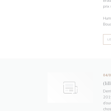
Brad
prix
Humo
Bouc
L
04/
(lil
Derr
2019
d’ou
chos