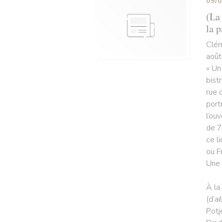
09/
(La 
la p
Clém
août
« Un
bist
rue 
port
l’ou
de 7
ce l
ou F
Une 
À la
(d’a
Potj