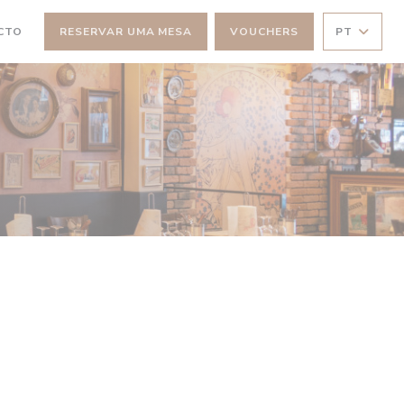
CTO
RESERVAR UMA MESA
VOUCHERS
PT
NELA))
 JANELA))