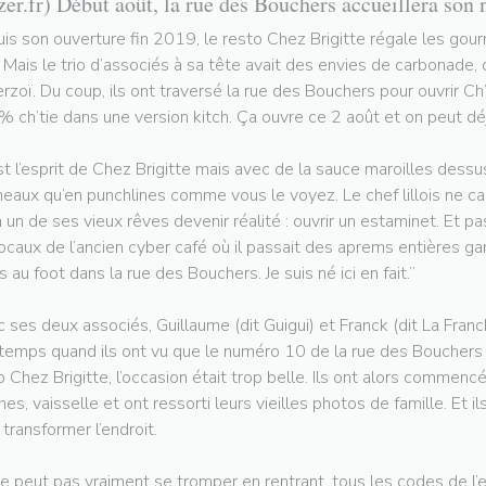
zer.fr) Début août, la rue des Bouchers accueillera son 
is son ouverture fin 2019, le resto Chez Brigitte régale les gou
e. Mais le trio d’associés à sa tête avait des envies de carbonade,
rzoï. Du coup, ils ont traversé la rue des Bouchers pour ouvrir Ch’
 ch’tie dans une version kitch. Ça ouvre ce 2 août et on peut déj
st l’esprit de Chez Brigitte mais avec de la sauce maroilles dessus
neaux qu’en punchlines comme vous le voyez. Le chef lillois ne 
n un de ses vieux rêves devenir réalité : ouvrir un estaminet. Et 
locaux de l’ancien cyber café où il passait des aprems entières gam
s au foot dans la rue des Bouchers. Je suis né ici en fait.”
 ses deux associés, Guillaume (dit Guigui) et Franck (dit La Francke
temps quand ils ont vu que le numéro 10 de la rue des Bouchers se
o Chez Brigitte, l’occasion était trop belle. Ils ont alors commencé
ches, vaisselle et ont ressorti leurs vieilles photos de famille. Et i
 transformer l’endroit.
e peut pas vraiment se tromper en rentrant, tous les codes de l’e