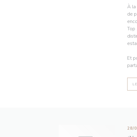
À la
de p
enco
Top 
dist
esta
Et p
part
L
28/