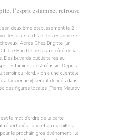
itte, l’esprit estaminet retrouve
ert son deuxième établissement le 2
ivre les plats ch’tis et les estaminets.
ichevaux. Après Chez Brigitte (un
’tite Brigitte de l’autre côté de la
. Des buvards publicitaires au
sprit estaminet » est réussie. Depuis
 terroir du Nord, « on a une clientèle
« à l’ancienne ») seront donnés dans
vec des figures locales (Pierre Mauroy
 est le mot d’ordre de la carte
t répertoriés : poulet au maroilles,
 pour le prochain gros événement : la