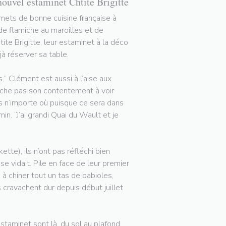
nouvel estaminet Chtite Brigitte
rmets de bonne cuisine française à
 de flamiche au maroilles et de
tite Brigitte, leur estaminet à la déco
à réserver sa table.
.” Clément est aussi à l’aise aux
cache pas son contentement à voir
pas n’importe où puisque ce sera dans
in. “J’ai grandi Quai du Wault et je
tte), ils n’ont pas réfléchi bien
 vidait. Pile en face de leur premier
 à chiner tout un tas de babioles,
ls cravachent dur depuis début juillet
staminet sont là, du sol au plafond