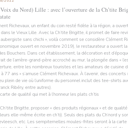
08/2022
Voix du Nord) Lille : avec l’ouverture de la Ch’tite Brig
atate
ent Richevaux, un enfant du coin resté fidèle à la région, a ouv
 dans le Vieux Lille. Avec la Ch’tite Brigitte, il promet de faire rev
 aubergiste sans chichi », voilà comment se considère Clément R
ronomique ouvert en novembre 2019), le restaurateur a ouvert la Ch
des Bouchers. Dans cet établissement, la décoration est d’époque
rait de l’arrière-grand-père accroché au mur, la plongée dans « l’e
verture, entre les nombreux touristes et les amateurs de cuisine du
 à 77 ans » s’amuse Clément Richevaux. À l’avenir, des concerts (
ieu plein de vie où l’uniforme du personnel inclut des tee-shirts a
ranck Ribéry, entre autres).
carte de qualité qui met à l’honneur les plats ch’tis
 Ch’tite Brigitte, proposer « des produits régionaux » et de qualité
illeurs elle-même écrite en ch’ti). Seuls des plats du Ch’nord y son
evleesch, etc. Les sempiternelles moules-frites seront à la carte