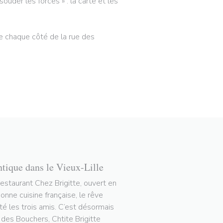
ouder les forces » : la carte et les
 de chaque côté de la rue des
ntique dans le Vieux-Lille
restaurant Chez Brigitte, ouvert en
nne cuisine française, le rêve
tté les trois amis. C’est désormais
e des Bouchers, Chtite Brigitte