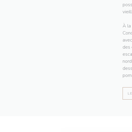
poss
vieil
À la
Conc
avec
des 
esca
nord
dess
pomm
L