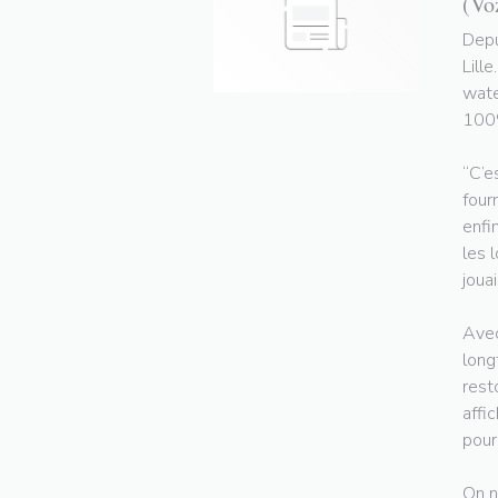
(Vo
Depu
Lill
wate
100%
“C’e
four
enfi
les 
jouai
Avec
long
rest
affi
pour
On n