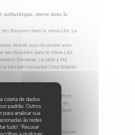
et authentique, ouvre dans le
e des Bouchers dans le Vieux-Lille. La
resse devrait vous réconcilier avec
ue des Bouchers dans le Vieux-Lille,
radition flamande. La carte a été
 le très bon restaurant Chez Brigitte.
ne raffinée Chez Brigitte, un nom en
 na coleta de dados
lément Richevaux avait toujours en
 por padrão. Outros
y servir des plats typiques du Nord,
 para analisar sua
lacionadas às redes
ar tudo', 'Recusar
e du restaurant L’Arc, situé juste en
 escolhas a qualquer