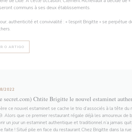
erie de Lille. À cette occasion, Clément Richevaux a décidé de « s
 seront communs à ses deux établissements.
ur, authenticité et convivialité : « l’esprit Brigitte » se perpétue
hers.
((ABRE NUMA NOVA JANELA))
ER O ARTIGO
08/2022
le secret.com) Chtite Brigitte le nouvel estaminet authe
ière ce nouvel estaminet se cache le trio d’associés à la tête du 
. Alors que ce premier restaurant régale déjà les amoureux de bo
vrir un jour un estaminet authentique et traditionnel n’a jamais qui
e faite ! Situé pile en face du restaurant Chez Brigitte dans la ru