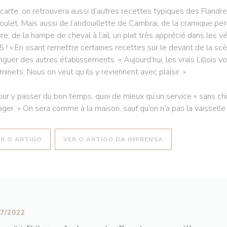
 carte, on retrouvera aussi d’autres recettes typiques des Flan
oulet. Mais aussi de l’andouillette de Cambrai, de la cramique pe
re, de la hampe de cheval à l’ail, un plat très apprécié dans les vé
5 ! » En osant remettre certaines recettes sur le devant de la sc
inguer des autres établissements. « Aujourd’hui, les vrais Lillois 
minets. Nous on veut qu’ils y reviennent avec plaisir. »
our y passer du bon temps, quoi de mieux qu’un service « sans chich
ager. « On sera comme à la maison, sauf qu’on n’a pas la vaisselle à 
((ABRE NUMA NOVA JANELA))
((ABRE NUMA NOVA
ER O ARTIGO
VER O ARTIGO DA IMPRENSA
07/2022