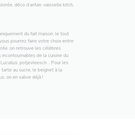
lorée, déco d’antan, vaisselle kitch,
niquement du fait maison, le tout
 vous pourrez faire votre choix entre
trée, on retrouve les célèbres
 incontournables de la cuisine du
e Lucullus, potjevleesch… Pour les
arte au sucre, le beignet à la
s, on en salive déjà !
 JANELA))