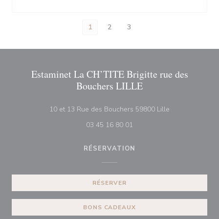
1
2
3
Estaminet La CH’TITE Brigitte rue des
Bouchers LILLE
((ouvre une nouv
10 et 13 Rue des Bouchers 59800 Lille
03 45 16 80 01
RÉSERVATION
RÉSERVER
BONS CADEAUX