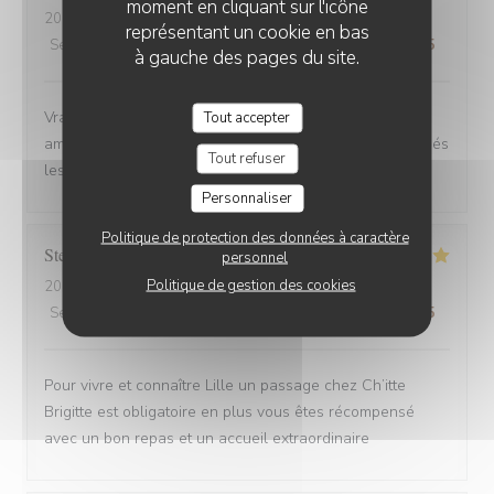
moment en cliquant sur l'icône
2025-08-30
- 12:00 - Couverts 6
représentant un cookie en bas
Service
:
4
/5
Ambiance
:
5
/5
Cuisine
:
5
/5
Qualité / Prix
:
5
/5
à gauche des pages du site.
Vrai Estaminet du Nord, nourriture excellente, uste a
Tout accepter
ameillorer le rytme de sortie des plats, pas tjs coordonnés
Tout refuser
les frites avec les plats principaux.
Personnaliser
Politique de protection des données à caractère
Stefan
E
personnel
Politique de gestion des cookies
2025-08-30
- 21:15 - Couverts 2
Service
:
5
/5
Ambiance
:
5
/5
Cuisine
:
5
/5
Qualité / Prix
:
4
/5
Pour vivre et connaître Lille un passage chez Ch’itte
Brigitte est obligatoire en plus vous êtes récompensé
avec un bon repas et un accueil extraordinaire