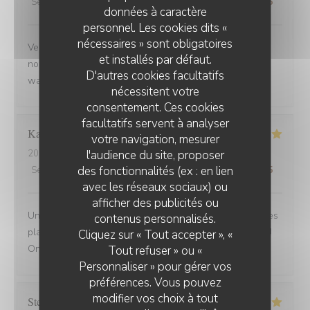
Service
:
5
/5
Ambiance
:
5
/5
Cuisine
:
5
/5
Qualité / Prix
:
5
/5
données à caractère
personnel. Les cookies dits «
nécessaires » sont obligatoires
Venue avec des amis de Belfort.super bien accueillis,
et installés par défaut.
nous avons beaucoup apprécié la carbonade et le
D'autres cookies facultatifs
waterzoi de poissons Nous reviendrons
nécessitent votre
consentement. Ces cookies
facultatifs servent à analyser
Karine
C
votre navigation, mesurer
l'audience du site, proposer
2025-08-30
- 21:15 - Couverts 4
des fonctionnalités (ex : en lien
Service
:
5
/5
Ambiance
:
5
/5
Cuisine
:
5
/5
Qualité / Prix
:
5
/5
avec les réseaux sociaux) ou
afficher des publicités ou
Une adresse a absolument découvrir ! Une ambiance,des
contenus personnalisés.
plats tous délicieux,un personnel attentionné et réactif !!
Cliquez sur « Tout accepter », «
On reviendra....
Tout refuser » ou «
Personnaliser » pour gérer vos
préférences. Vous pouvez
modifier vos choix à tout
Stefano
A