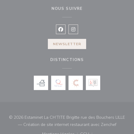
NOUS SUIVRE
Facebook ((ouvre une nouvelle fenê
Instagram ((ouvre une nouvell
NEWSLETTER
DISTINCTIONS
© 2026 Estaminet La CH’TITE Brigitte rue des Bouchers LILLE
((ouvre u
— Création de site internet restaurant avec
Zenchef