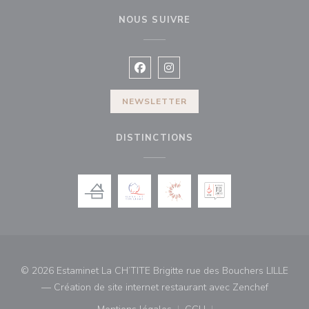
NOUS SUIVRE
Facebook ((ouvre une nouvelle fenê
Instagram ((ouvre une nouvell
NEWSLETTER
DISTINCTIONS
© 2026 Estaminet La CH’TITE Brigitte rue des Bouchers LILLE
((ouvre u
— Création de site internet restaurant avec
Zenchef