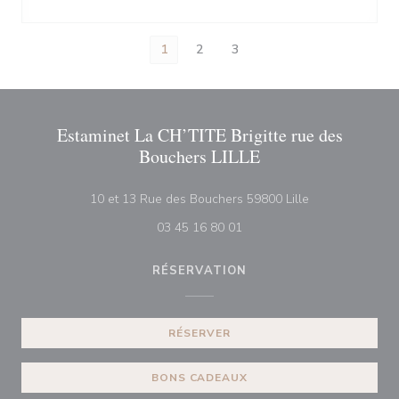
1
2
3
Estaminet La CH’TITE Brigitte rue des
Bouchers LILLE
((ouvre une nouv
10 et 13 Rue des Bouchers 59800 Lille
03 45 16 80 01
RÉSERVATION
RÉSERVER
BONS CADEAUX