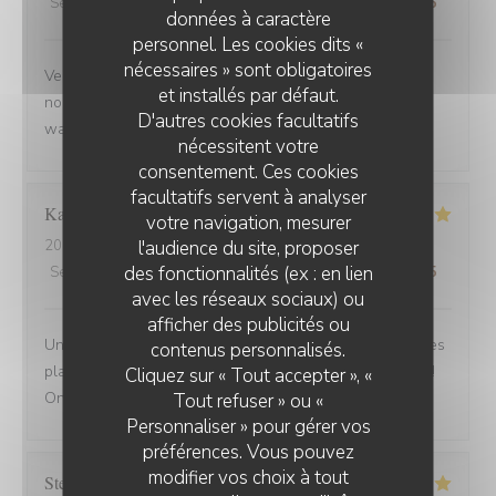
Service
:
5
/5
Ambiance
:
5
/5
Cuisine
:
5
/5
Qualité / Prix
:
5
/5
données à caractère
personnel. Les cookies dits «
nécessaires » sont obligatoires
Venue avec des amis de Belfort.super bien accueillis,
et installés par défaut.
nous avons beaucoup apprécié la carbonade et le
D'autres cookies facultatifs
waterzoi de poissons Nous reviendrons
nécessitent votre
consentement. Ces cookies
facultatifs servent à analyser
Karine
C
votre navigation, mesurer
l'audience du site, proposer
2025-08-30
- 21:15 - Couverts 4
des fonctionnalités (ex : en lien
Service
:
5
/5
Ambiance
:
5
/5
Cuisine
:
5
/5
Qualité / Prix
:
5
/5
avec les réseaux sociaux) ou
afficher des publicités ou
Une adresse a absolument découvrir ! Une ambiance,des
contenus personnalisés.
plats tous délicieux,un personnel attentionné et réactif !!
Cliquez sur « Tout accepter », «
On reviendra....
Tout refuser » ou «
Personnaliser » pour gérer vos
préférences. Vous pouvez
modifier vos choix à tout
Stefano
A