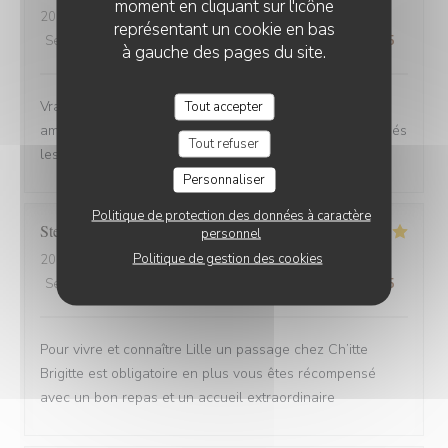
moment en cliquant sur l'icône
2025-08-30
- 12:00 - Couverts 6
représentant un cookie en bas
Service
:
4
/5
Ambiance
:
5
/5
Cuisine
:
5
/5
Qualité / Prix
:
5
/5
à gauche des pages du site.
Vrai Estaminet du Nord, nourriture excellente, uste a
Tout accepter
ameillorer le rytme de sortie des plats, pas tjs coordonnés
Tout refuser
les frites avec les plats principaux.
Personnaliser
Politique de protection des données à caractère
Stefan
E
personnel
Politique de gestion des cookies
2025-08-30
- 21:15 - Couverts 2
Service
:
5
/5
Ambiance
:
5
/5
Cuisine
:
5
/5
Qualité / Prix
:
4
/5
Pour vivre et connaître Lille un passage chez Ch’itte
Brigitte est obligatoire en plus vous êtes récompensé
avec un bon repas et un accueil extraordinaire