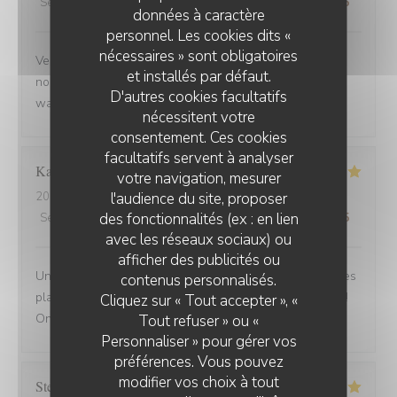
Service
:
5
/5
Ambiance
:
5
/5
Cuisine
:
5
/5
Qualité / Prix
:
5
/5
données à caractère
personnel. Les cookies dits «
nécessaires » sont obligatoires
Venue avec des amis de Belfort.super bien accueillis,
et installés par défaut.
nous avons beaucoup apprécié la carbonade et le
D'autres cookies facultatifs
waterzoi de poissons Nous reviendrons
nécessitent votre
consentement. Ces cookies
facultatifs servent à analyser
Karine
C
votre navigation, mesurer
l'audience du site, proposer
2025-08-30
- 21:15 - Couverts 4
des fonctionnalités (ex : en lien
Service
:
5
/5
Ambiance
:
5
/5
Cuisine
:
5
/5
Qualité / Prix
:
5
/5
avec les réseaux sociaux) ou
afficher des publicités ou
Une adresse a absolument découvrir ! Une ambiance,des
contenus personnalisés.
plats tous délicieux,un personnel attentionné et réactif !!
Cliquez sur « Tout accepter », «
On reviendra....
Tout refuser » ou «
Personnaliser » pour gérer vos
préférences. Vous pouvez
modifier vos choix à tout
Stefano
A