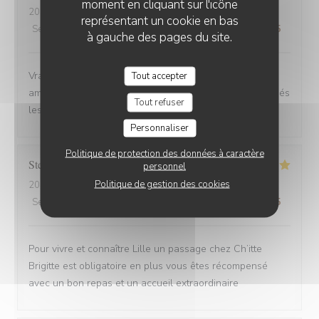
moment en cliquant sur l'icône
2025-08-30
- 12:00 - Couverts 6
représentant un cookie en bas
Service
:
4
/5
Ambiance
:
5
/5
Cuisine
:
5
/5
Qualité / Prix
:
5
/5
à gauche des pages du site.
Vrai Estaminet du Nord, nourriture excellente, uste a
Tout accepter
ameillorer le rytme de sortie des plats, pas tjs coordonnés
Tout refuser
les frites avec les plats principaux.
Personnaliser
Politique de protection des données à caractère
Stefan
E
personnel
Politique de gestion des cookies
2025-08-30
- 21:15 - Couverts 2
Service
:
5
/5
Ambiance
:
5
/5
Cuisine
:
5
/5
Qualité / Prix
:
4
/5
Pour vivre et connaître Lille un passage chez Ch’itte
Brigitte est obligatoire en plus vous êtes récompensé
avec un bon repas et un accueil extraordinaire