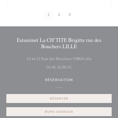
1
2
3
Estaminet La CH’TITE Brigitte rue des
Bouchers LILLE
((ouvre une nouv
10 et 13 Rue des Bouchers 59800 Lille
03 45 16 80 01
RÉSERVATION
RÉSERVER
BONS CADEAUX