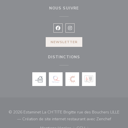
NOUS SUIVRE
Facebook ((ouvre une nouvelle fenê
Instagram ((ouvre une nouvell
NEWSLETTER
DISTINCTIONS
© 2026 Estaminet La CH’TITE Brigitte rue des Bouchers LILLE
((ouvre u
— Création de site internet restaurant avec
Zenchef