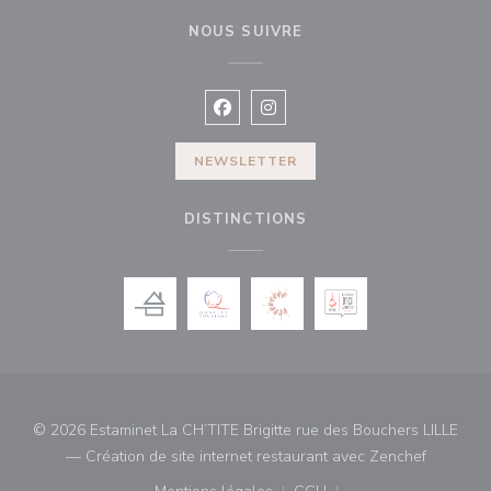
NOUS SUIVRE
Facebook ((ouvre une nouvelle fenê
Instagram ((ouvre une nouvell
NEWSLETTER
DISTINCTIONS
© 2026 Estaminet La CH’TITE Brigitte rue des Bouchers LILLE
((ouvre u
— Création de site internet restaurant avec
Zenchef