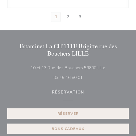
1
2
3
Estaminet La CH’TITE Brigitte rue des
Bouchers LILLE
((ouvre une nouv
10 et 13 Rue des Bouchers 59800 Lille
03 45 16 80 01
RÉSERVATION
RÉSERVER
BONS CADEAUX