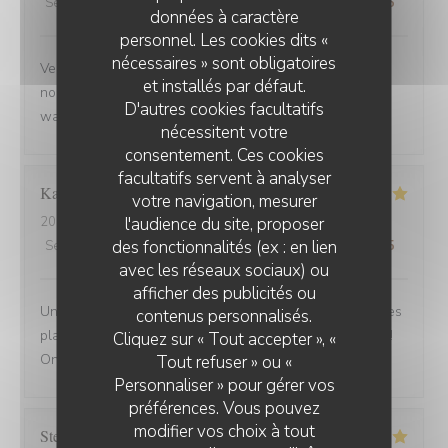
Service
:
5
/5
Ambiance
:
5
/5
Cuisine
:
5
/5
Qualité / Prix
:
5
/5
données à caractère
personnel. Les cookies dits «
nécessaires » sont obligatoires
Venue avec des amis de Belfort.super bien accueillis,
et installés par défaut.
nous avons beaucoup apprécié la carbonade et le
D'autres cookies facultatifs
waterzoi de poissons Nous reviendrons
nécessitent votre
consentement. Ces cookies
facultatifs servent à analyser
Karine
C
votre navigation, mesurer
l'audience du site, proposer
2025-08-30
- 21:15 - Couverts 4
des fonctionnalités (ex : en lien
Service
:
5
/5
Ambiance
:
5
/5
Cuisine
:
5
/5
Qualité / Prix
:
5
/5
avec les réseaux sociaux) ou
afficher des publicités ou
Une adresse a absolument découvrir ! Une ambiance,des
contenus personnalisés.
plats tous délicieux,un personnel attentionné et réactif !!
Cliquez sur « Tout accepter », «
On reviendra....
Tout refuser » ou «
Personnaliser » pour gérer vos
préférences. Vous pouvez
modifier vos choix à tout
Stefano
A