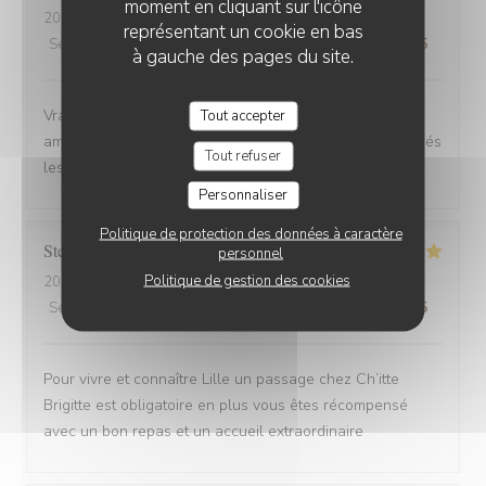
moment en cliquant sur l'icône
2025-08-30
- 12:00 - Couverts 6
représentant un cookie en bas
Service
:
4
/5
Ambiance
:
5
/5
Cuisine
:
5
/5
Qualité / Prix
:
5
/5
à gauche des pages du site.
Vrai Estaminet du Nord, nourriture excellente, uste a
Tout accepter
ameillorer le rytme de sortie des plats, pas tjs coordonnés
Tout refuser
les frites avec les plats principaux.
Personnaliser
Politique de protection des données à caractère
Stefan
E
personnel
Politique de gestion des cookies
2025-08-30
- 21:15 - Couverts 2
Service
:
5
/5
Ambiance
:
5
/5
Cuisine
:
5
/5
Qualité / Prix
:
4
/5
Pour vivre et connaître Lille un passage chez Ch’itte
Brigitte est obligatoire en plus vous êtes récompensé
avec un bon repas et un accueil extraordinaire