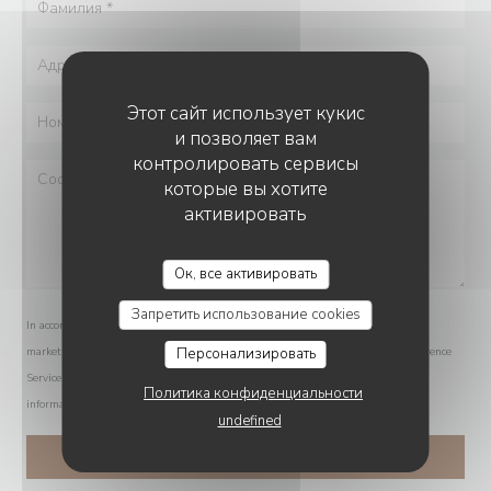
Этот сайт использует кукис
и позволяет вам
контролировать сервисы
которые вы хотите
активировать
Ок, все активировать
Запретить использование cookies
In accordance with data protection regulations, you have the right to opt out of
Персонализировать
marketing communications. UK residents can register with the Telephone Preference
Service at
tpsonline.org.uk
. US residents can register at
donotcall.gov
. For more
Политика конфиденциальности
information about how we process your data, please see our
privacy policy
.
undefined