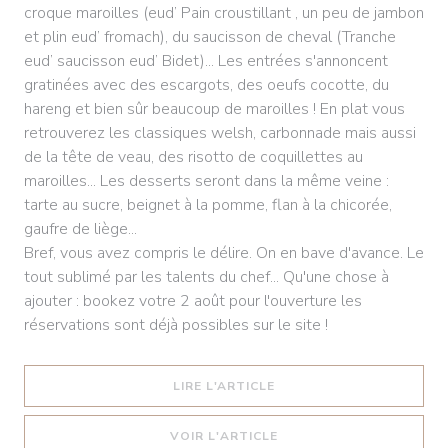
croque maroilles (eud’ Pain croustillant , un peu de jambon
et plin eud’ fromach), du saucisson de cheval (Tranche
eud’ saucisson eud’ Bidet)... Les entrées s'annoncent
gratinées avec des escargots, des oeufs cocotte, du
hareng et bien sûr beaucoup de maroilles ! En plat vous
retrouverez les classiques welsh, carbonnade mais aussi
de la tête de veau, des risotto de coquillettes au
maroilles... Les desserts seront dans la même veine :
tarte au sucre, beignet à la pomme, flan à la chicorée,
gaufre de liège...
Bref, vous avez compris le délire. On en bave d'avance. Le
tout sublimé par les talents du chef... Qu'une chose à
ajouter : bookez votre 2 août pour l'ouverture les
réservations sont déjà possibles sur le site !
((OUVRE UNE NOUVELLE 
LIRE L'ARTICLE
((OUVRE UNE NOUVELLE 
VOIR L'ARTICLE