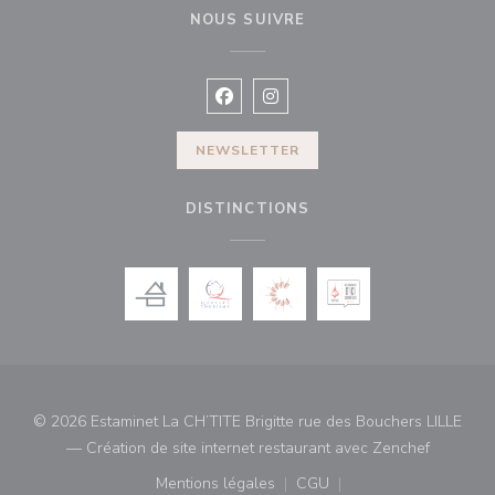
NOUS SUIVRE
Facebook ((ouvre une nouvelle fenê
Instagram ((ouvre une nouvell
NEWSLETTER
DISTINCTIONS
© 2026 Estaminet La CH’TITE Brigitte rue des Bouchers LILLE
((ouvre u
— Création de site internet restaurant avec
Zenchef
Mentions légales
CGU