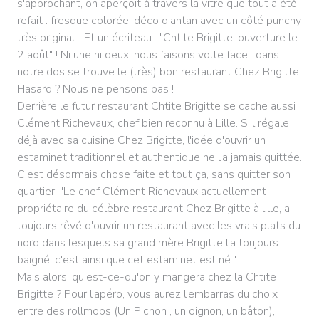
s'approchant, on aperçoit à travers la vitre que tout a été
refait : fresque colorée, déco d'antan avec un côté punchy
très original... Et un écriteau : "Chtite Brigitte, ouverture le
2 août" ! Ni une ni deux, nous faisons volte face : dans
notre dos se trouve le (très) bon restaurant Chez Brigitte.
Hasard ? Nous ne pensons pas !
Derrière le futur restaurant Chtite Brigitte se cache aussi
Clément Richevaux, chef bien reconnu à Lille. S'il régale
déjà avec sa cuisine Chez Brigitte, l'idée d'ouvrir un
estaminet traditionnel et authentique ne l'a jamais quittée.
C'est désormais chose faite et tout ça, sans quitter son
quartier. "Le chef Clément Richevaux actuellement
propriétaire du célèbre restaurant Chez Brigitte à lille, a
toujours rêvé d'ouvrir un restaurant avec les vrais plats du
nord dans lesquels sa grand mère Brigitte l'a toujours
baigné. c'est ainsi que cet estaminet est né."
Mais alors, qu'est-ce-qu'on y mangera chez la Chtite
Brigitte ? Pour l'apéro, vous aurez l'embarras du choix
entre des rollmops (Un Pichon , un oignon, un bâton),