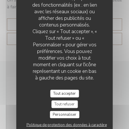
des fonctionnalités (ex : en lien
à faire », lance le chef.
avec les réseaux sociaux) ou
afficher des publicités ou
contenus personnalisés.
((OUVRE UNE NOUVELLE 
LIRE L'ARTICLE
Cliquez sur « Tout accepter », «
Tout refuser » ou «
((OUVRE UNE NOUVELLE 
VOIR L'ARTICLE
Personnaliser » pour gérer vos
préférences. Vous pouvez
modifier vos choix à tout
moment en cliquant sur l'icône
représentant un cookie en bas
à gauche des pages du site.
Tout accepter
Tout refuser
Personnaliser
Politique de protection des données à caractère