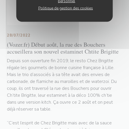
personnel
Politique de gestion des cookies
28/07/2022
(Vozer.fr) Début août, la rue des Bouchers
accueillera son nouvel estaminet Chtite Brigitte
Depuis son ouverture fin 2019, le resto Chez Brigitte
régale les gourmets de bonne cuisine française à Lille.
Mais le trio d’associés à sa tête avait des envies de
carbonade, de flamiche au maroilles et de waterzoï. Du
coup, ils ont traversé la rue des Bouchers pour ouvrir
Ch’tite Brigitte, leur estaminet à la déco 100% ch’tie
dans une version kitch. Ça ouvre ce 2 août et on peut
déjà réserver sa table.
“C’est l’esprit de Chez Brigitte mais avec de la sauce