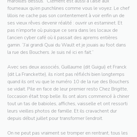
maroilles dessus.” Clément est aussi à l’aise aux
fourneaux qu’en punchlines comme vous le voyez. Le chef
lillois ne cache pas son contentement à voir enfin un de
ses vieux rêves devenir réalité : ouvrir un estaminet. Et
pas n’importe où puisque ce sera dans les locaux de
l’ancien cyber café où il passait des aprems entières
gamin. “J’ai grandi Quai du Wault et je jouais au foot dans
la rue des Bouchers. Je suis né ici en fait.”
Avec ses deux associés, Guillaume (dit Guigui) et Franck
(dit La Franckette), ils n’ont pas réfléchi bien longtemps
quand ils ont vu que le numéro 10 de la rue des Bouchers
se vidait. Pile en face de leur premier resto Chez Brigitte,
l’occasion était trop belle. Ils ont alors commencé à chiner
tout un tas de babioles, affiches, vaisselle et ont ressorti
leurs vieilles photos de famille. Et ils cravachent dur
depuis début juillet pour transformer l’endroit.
On ne peut pas vraiment se tromper en rentrant, tous les