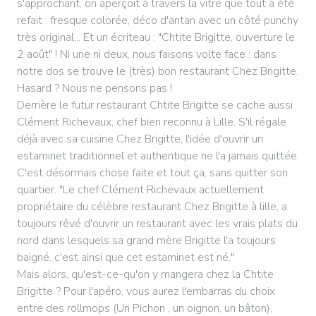
s'approchant, on aperçoit à travers la vitre que tout a été
refait : fresque colorée, déco d'antan avec un côté punchy
très original... Et un écriteau : "Chtite Brigitte, ouverture le
2 août" ! Ni une ni deux, nous faisons volte face : dans
notre dos se trouve le (très) bon restaurant Chez Brigitte.
Hasard ? Nous ne pensons pas !
Derrière le futur restaurant Chtite Brigitte se cache aussi
Clément Richevaux, chef bien reconnu à Lille. S'il régale
déjà avec sa cuisine Chez Brigitte, l'idée d'ouvrir un
estaminet traditionnel et authentique ne l'a jamais quittée.
C'est désormais chose faite et tout ça, sans quitter son
quartier. "Le chef Clément Richevaux actuellement
propriétaire du célèbre restaurant Chez Brigitte à lille, a
toujours rêvé d'ouvrir un restaurant avec les vrais plats du
nord dans lesquels sa grand mère Brigitte l'a toujours
baigné. c'est ainsi que cet estaminet est né."
Mais alors, qu'est-ce-qu'on y mangera chez la Chtite
Brigitte ? Pour l'apéro, vous aurez l'embarras du choix
entre des rollmops (Un Pichon , un oignon, un bâton),