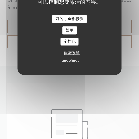
可以控制想要激活的内容。
à faire », lance le chef.
好的，全部接受
((在新窗口中打开))
阅读文章
禁用
个性化
((在新窗口中打开))
查看媒体文章
保密政策
undefined