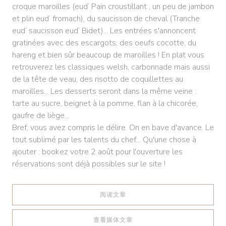
croque maroilles (eud’ Pain croustillant , un peu de jambon
et plin eud’ fromach), du saucisson de cheval (Tranche
eud’ saucisson eud’ Bidet)... Les entrées s'annoncent
gratinées avec des escargots, des oeufs cocotte, du
hareng et bien sûr beaucoup de maroilles ! En plat vous
retrouverez les classiques welsh, carbonnade mais aussi
de la tête de veau, des risotto de coquillettes au
maroilles... Les desserts seront dans la même veine :
tarte au sucre, beignet à la pomme, flan à la chicorée,
gaufre de liège...
Bref, vous avez compris le délire. On en bave d'avance. Le
tout sublimé par les talents du chef... Qu'une chose à
ajouter : bookez votre 2 août pour l'ouverture les
réservations sont déjà possibles sur le site !
((在新窗口中打开))
阅读文章
((在新窗口中打开))
查看媒体文章