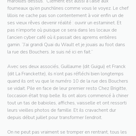
maroilles dessus.” Clément est aussi à l’aise aux
fourneaux qu’en punchlines comme vous le voyez. Le chef
lillois ne cache pas son contentement à voir enfin un de
ses vieux rêves devenir réalité : ouvrir un estaminet. Et
pas n’importe où puisque ce sera dans les locaux de
l’ancien cyber café où il passait des aprems entières
gamin. “J’ai grandi Quai du Wault et je jouais au foot dans
la rue des Bouchers. Je suis né ici en fait.”
Avec ses deux associés, Guillaume (dit Guigui) et Franck
(dit La Franckette), ils n’ont pas réfléchi bien longtemps
quand ils ont vu que le numéro 10 de la rue des Bouchers
se vidait. Pile en face de leur premier resto Chez Brigitte,
l’occasion était trop belle. Ils ont alors commencé à chiner
tout un tas de babioles, affiches, vaisselle et ont ressorti
leurs vieilles photos de famille. Et ils cravachent dur
depuis début juillet pour transformer l’endroit.
On ne peut pas vraiment se tromper en rentrant, tous les