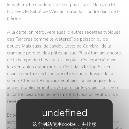
le welsh. « Le cheddar, ce n’est pas Lillois ! Nous, on le
fait avec le Sablé de Wissant qu’on fait fondre dans de la
bière. »
À la carte, on retrouvera aussi d’autres recettes typiques
des Flandres comme le waterzoï de poisson ou de
poulet. Mais aussi de l’andouillette de Cambrai, de la
cramique perdue, des pâtes au suc. Plus étonnant encore,
de la hampe de cheval à l’ail, un plat très apprécié dans
les véritables estaminets, « c’est dans le Top 5 ! » En
osant remettre certaines recettes sur le devant de la
scène, Clément Richevaux veut ainsi se distinguer des
autres établissements. « Aujourd’hui, les vrais Lillois vont
à contrecœur dans les estaminets. Nous on veut qu’ils y
reviennent avec plaisir. »
Et pour y passer du bon temps, quoi de mieux qu’un
service « sans chichi », avec un bol ed’ frites à partager. «
这个网站使用cookie， 并让您
On sera comme à la maison, sauf qu’on n’a pas la vaisselle