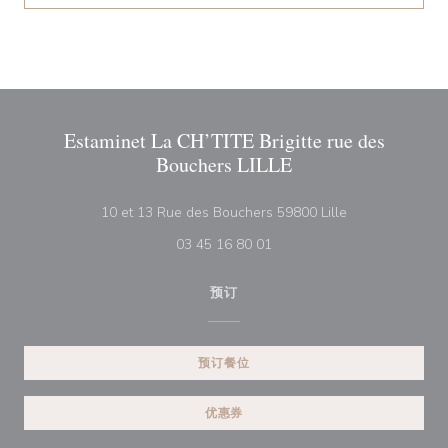
Estaminet La CH’TITE Brigitte rue des
Bouchers LILLE
((在新窗口中打开
10 et 13 Rue des Bouchers 59800 Lille
03 45 16 80 01
预订
预订餐位
优惠券