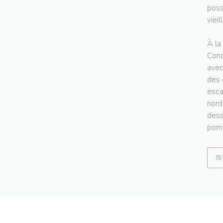
poss
vieil
À la
Conc
avec
des 
esca
nord
dess
pomm
阅