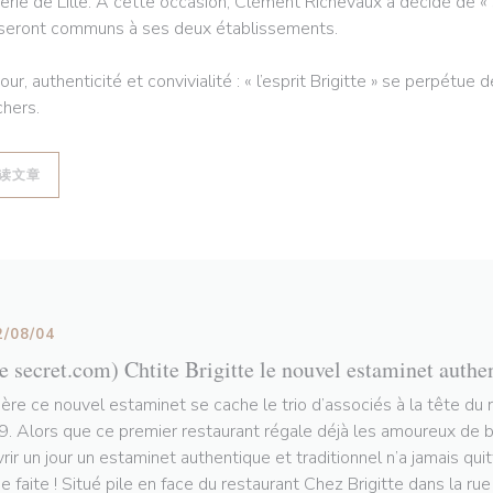
erie de Lille. À cette occasion, Clément Richevaux a décidé de « s
 seront communs à ses deux établissements.
ur, authenticité et convivialité : « l’esprit Brigitte » se perpétue
hers.
((在新窗口中打开))
读文章
2/08/04
le secret.com) Chtite Brigitte le nouvel estaminet authe
ière ce nouvel estaminet se cache le trio d’associés à la tête du 
. Alors que ce premier restaurant régale déjà les amoureux de bo
vrir un jour un estaminet authentique et traditionnel n’a jamais qui
e faite ! Situé pile en face du restaurant Chez Brigitte dans la ru