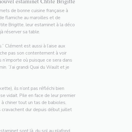
nouvel estaminet Chtite Brigitte
rmets de bonne cuisine française à
 de flamiche au maroilles et de
tite Brigitte, leur estaminet à la déco
à réserver sa table.
.” Clément est aussi à l’aise aux
cache pas son contentement à voir
pas n’importe où puisque ce sera dans
in. “J’ai grandi Quai du Wault et je
tte), ils n’ont pas réfléchi bien
 vidait. Pile en face de leur premier
 à chiner tout un tas de babioles,
ls cravachent dur depuis début juillet
staminet sont là, du sol au plafond