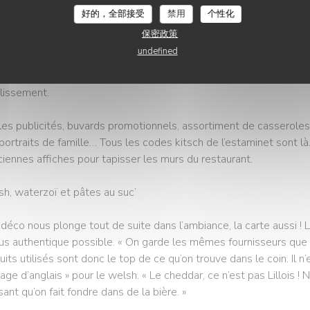
 de Chez Brigitte. Un emplacement en or ! « Je suis né à 500 m d’i
好的，全部接受
禁用
个性化
, raconte le Lillois.
保密政策
undefined
 ses deux associés, Guillaume et Franck, « là depuis le début de Brig
braderies. Durant deux mois, ils ont chiné énormément de bibelot
lissement.
lles publicités, buvards promotionnels, assortiment de casserole
portraits de famille… Tous les codes kitsch de l’estaminet sont l
ciennes affiches pour tapisser les murs du restaurant.
h, waterzoï et pâtes au suc’
a déco nous plonge tout de suite dans l’ambiance, la carte aussi ! 
lus authentique possible. « On garde les mêmes fournisseurs que 
uits utilisés sont donc le top de ce qu’on trouve dans le coin. Il n’
age d’anglais » pour le welsh. « Le cheddar, ce n’est pas Lillois ! 
ant qu’on fait fondre dans de la bière. »