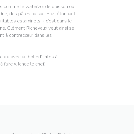
dres comme le waterzoï de poisson ou
rdue, des pâtes au suc. Plus étonnant
ritables estaminets, « c’est dans le
ène, Clément Richevaux veut ainsi se
vont à contrecœur dans les
i », avec un bol ed’ frites à
faire », lance le chef.