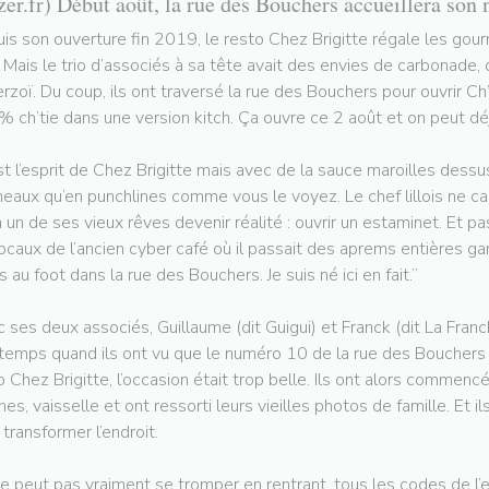
zer.fr) Début août, la rue des Bouchers accueillera son 
is son ouverture fin 2019, le resto Chez Brigitte régale les gou
e. Mais le trio d’associés à sa tête avait des envies de carbonade,
rzoï. Du coup, ils ont traversé la rue des Bouchers pour ouvrir Ch’
 ch’tie dans une version kitch. Ça ouvre ce 2 août et on peut déj
st l’esprit de Chez Brigitte mais avec de la sauce maroilles dessus
neaux qu’en punchlines comme vous le voyez. Le chef lillois ne 
n un de ses vieux rêves devenir réalité : ouvrir un estaminet. Et 
locaux de l’ancien cyber café où il passait des aprems entières gam
s au foot dans la rue des Bouchers. Je suis né ici en fait.”
 ses deux associés, Guillaume (dit Guigui) et Franck (dit La Francke
temps quand ils ont vu que le numéro 10 de la rue des Bouchers se
o Chez Brigitte, l’occasion était trop belle. Ils ont alors commencé
ches, vaisselle et ont ressorti leurs vieilles photos de famille. Et i
 transformer l’endroit.
e peut pas vraiment se tromper en rentrant, tous les codes de l’e