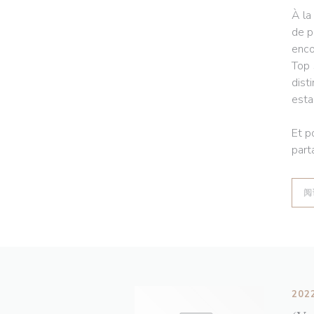
À la
de p
enco
Top 
dist
esta
Et p
part
阅
202