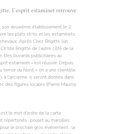
itte, l’esprit estaminet retrouve
ert son deuxième établissement le 2
ivre les plats ch’tis et les estaminets.
ichevaux. Après Chez Brigitte (un
’tite Brigitte de l’autre côté de la
. Des buvards publicitaires au
sprit estaminet » est réussie. Depuis
 terroir du Nord, « on a une clientèle
« à l’ancienne ») seront donnés dans
vec des figures locales (Pierre Mauroy
 est le mot d’ordre de la carte
t répertoriés : poulet au maroilles,
 pour le prochain gros événement : la