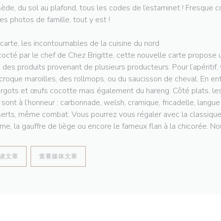
ède, du sol au plafond, tous les codes de l’estaminet ! Fresque co
les photos de famille, tout y est !
 carte, les incontournables de la cuisine du nord
octé par le chef de Chez Brigitte, cette nouvelle carte propose u
 des produits provenant de plusieurs producteurs. Pour l’apéritif,
croque maroilles, des rollmops, ou du saucisson de cheval. En en
rgots et œufs cocotte mais également du hareng. Côté plats, les
 sont à l’honneur : carbonnade, welsh, cramique, fricadelle, langu
erts, même combat. Vous pourrez vous régaler avec la classique t
e, la gauffre de liège ou encore le fameux flan à la chicorée. Nou
((在新窗口中打开))
((在新窗口中打开))
读文章
查看媒体文章