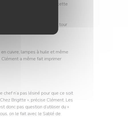
ci, j’ai quasiment grandi dans cette
itte », il s’est mis à faire le tour
s pour décorer le nouvel
s en cuivre, lampes à huile et même
à. Clément a même fait imprimer
Le chef n’a pas lésiné pour que ce soit
Chez Brigitte », précise Clément. Les
est donc pas question d’utiliser du «
Nous, on le fait avec le Sablé de