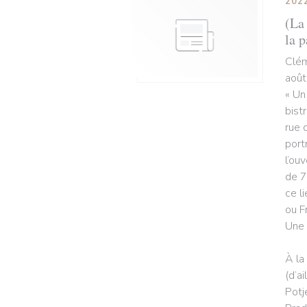
202
(La 
la p
Clém
août
« Un
bist
rue 
port
l’ou
de 7
ce l
ou F
Une 
À la
(d’a
Potj