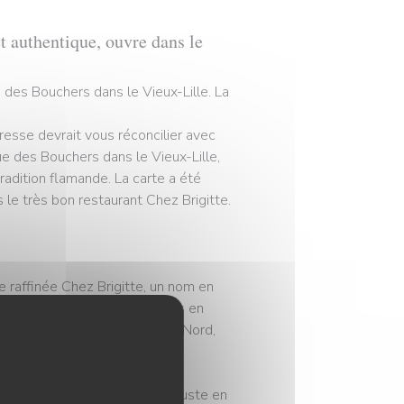
et authentique, ouvre dans le
e des Bouchers dans le Vieux-Lille. La
resse devrait vous réconcilier avec
ue des Bouchers dans le Vieux-Lille,
radition flamande. La carte a été
 le très bon restaurant Chez Brigitte.
ne raffinée Chez Brigitte, un nom en
lément Richevaux avait toujours en
y servir des plats typiques du Nord,
e du restaurant L’Arc, situé juste en