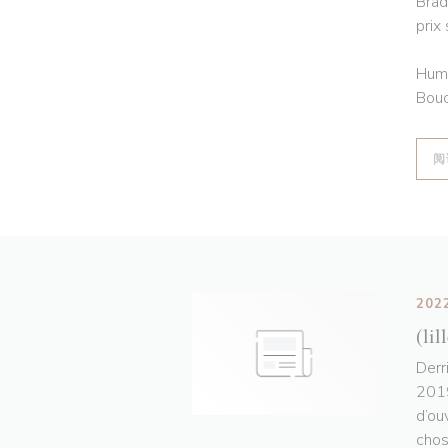
Brad
prix
Humo
Bouc
阅
202
(lil
Derr
2019
d’ou
chos