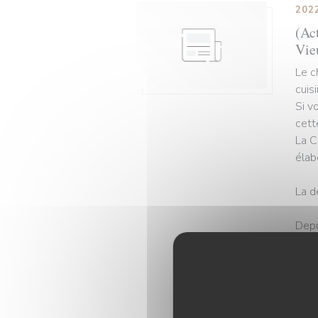
202
(Act
Vie
Le c
cuis
Si v
cett
La C
élab
La d
Depu
clin
tête
comm
L’op