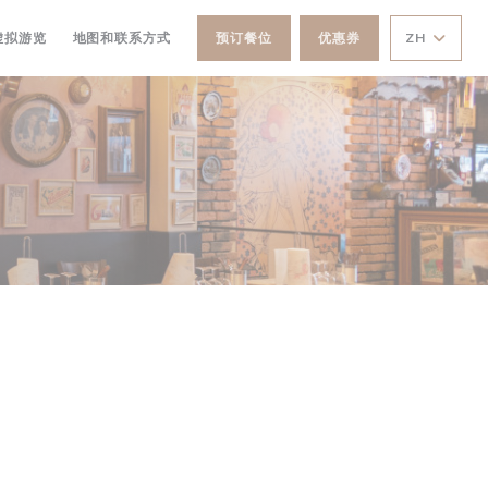
打开))
((在新窗口中打开))
虚拟游览
地图和联系方式
预订餐位
优惠券
ZH