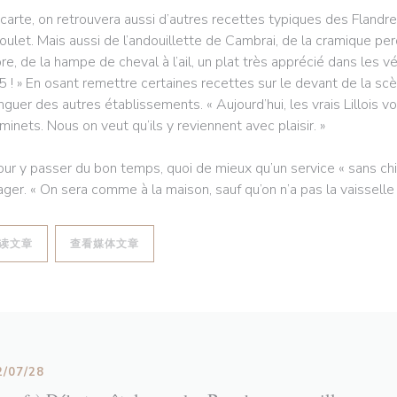
 carte, on retrouvera aussi d’autres recettes typiques des Flan
oulet. Mais aussi de l’andouillette de Cambrai, de la cramique pe
re, de la hampe de cheval à l’ail, un plat très apprécié dans les vé
5 ! » En osant remettre certaines recettes sur le devant de la sc
inguer des autres établissements. « Aujourd’hui, les vrais Lillois 
minets. Nous on veut qu’ils y reviennent avec plaisir. »
our y passer du bon temps, quoi de mieux qu’un service « sans chich
ager. « On sera comme à la maison, sauf qu’on n’a pas la vaisselle à 
((在新窗口中打开))
((在新窗口中打开))
读文章
查看媒体文章
2/07/28