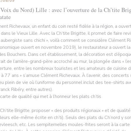
2/08/09
Voix du Nord) Lille : avec l’ouverture de la Ch’tite Brig
atate
ent Richevaux, un enfant du coin resté fidèle à la région, a ouv
 dans le Vieux Lille. Avec la Ch’tite Brigitte, il promet de faire rev
 aubergiste sans chichi », voilà comment se considère Clément R
ronomique ouvert en novembre 2019), le restaurateur a ouvert la Ch
des Bouchers. Dans cet établissement, la décoration est d’époque
rait de l’arrière-grand-père accroché au mur, la plongée dans « l’e
verture, entre les nombreux touristes et les amateurs de cuisine du
 à 77 ans » s’amuse Clément Richevaux. À l’avenir, des concerts (
ieu plein de vie où l’uniforme du personnel inclut des tee-shirts a
ranck Ribéry, entre autres).
carte de qualité qui met à l’honneur les plats ch’tis
 Ch’tite Brigitte, proposer « des produits régionaux » et de qualité
illeurs elle-même écrite en ch’ti). Seuls des plats du Ch’nord y son
evleesch, etc. Les sempiternelles moules-frites seront à la carte