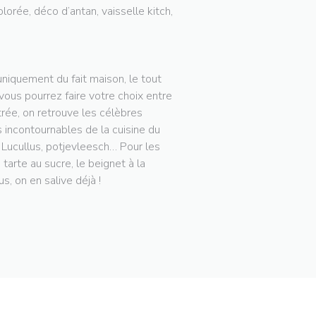
lorée, déco d’antan, vaisselle kitch,
niquement du fait maison, le tout
 vous pourrez faire votre choix entre
trée, on retrouve les célèbres
 incontournables de la cuisine du
e Lucullus, potjevleesch… Pour les
arte au sucre, le beignet à la
s, on en salive déjà !