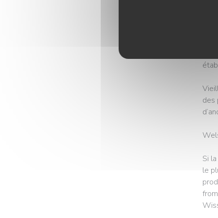
face
rue »
Avec
des 
étab
Viei
des 
d’an
Wels
Si l
le p
prod
from
Wiss