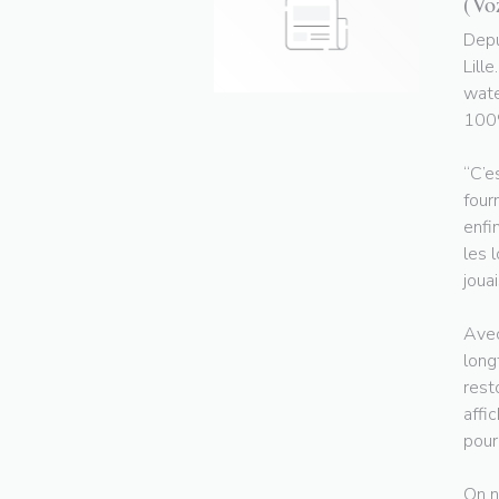
(Vo
Depu
Lill
wate
100%
“C’e
four
enfi
les 
jouai
Avec
long
rest
affi
pour
On n