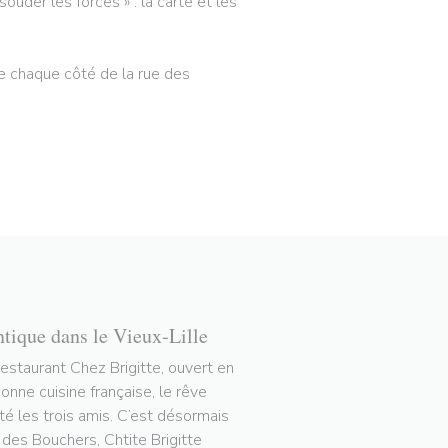
ouder les forces » : la carte et les
 de chaque côté de la rue des
ntique dans le Vieux-Lille
restaurant Chez Brigitte, ouvert en
nne cuisine française, le rêve
tté les trois amis. C’est désormais
e des Bouchers, Chtite Brigitte