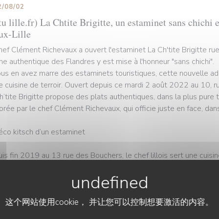
2/08/02
u lille.fr) La Chtite Brigitte, un estaminet sans chichi 
ux-Lille
hef Clément Richevaux a ouvert l'estaminet La Ch'tite Brigitte ru
ine authentique des Flandres y est mise à l'honneur "sans chichi".
ous en avez marre des estaminets touristiques, cette nouvelle ad
e cuisine de terroir. Ouvert depuis ce mardi 2 août 2022 au 10, r
h’tite Brigitte propose des plats authentiques, dans la plus pure t
orée par le chef Clément Richevaux, qui officie juste en face, dans
éco kitsch d’un estaminet
is fin 2019 au 13 rue des Bouchers, le chef lillois sert une cuisi
 d’œil à sa grand-mère qui lui a donné le goût de cuisiner. Mais C
 de réaliser l’un de ses rêves : ouvrir un véritable estaminet pour 
e les préparait Mamie Brigitte.
这个网站使用cookie， 并让您可以控制想要激活的内容。
portunité s’est finalement présentée cette année, avec la fermetur