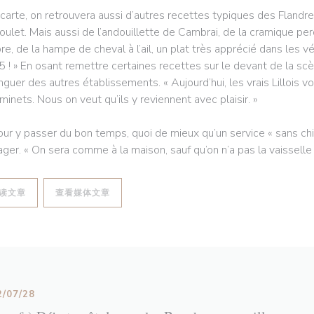
 carte, on retrouvera aussi d’autres recettes typiques des Flan
oulet. Mais aussi de l’andouillette de Cambrai, de la cramique pe
re, de la hampe de cheval à l’ail, un plat très apprécié dans les vé
5 ! » En osant remettre certaines recettes sur le devant de la sc
inguer des autres établissements. « Aujourd’hui, les vrais Lillois 
minets. Nous on veut qu’ils y reviennent avec plaisir. »
our y passer du bon temps, quoi de mieux qu’un service « sans chich
ager. « On sera comme à la maison, sauf qu’on n’a pas la vaisselle à 
((在新窗口中打开))
((在新窗口中打开))
读文章
查看媒体文章
2/07/28