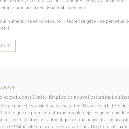
erie de Lille. À cette occasion, Clément Richevaux a décidé de « s
 seront communs à ses deux établissements.
ur, authenticité et convivialité : « l’esprit Brigitte » se perpétue
hers.
((在新窗口中打开))
读文章
2/08/04
le secret.com) Chtite Brigitte le nouvel estaminet authe
ière ce nouvel estaminet se cache le trio d’associés à la tête du 
. Alors que ce premier restaurant régale déjà les amoureux de bo
vrir un jour un estaminet authentique et traditionnel n’a jamais qui
e faite ! Situé pile en face du restaurant Chez Brigitte dans la ru