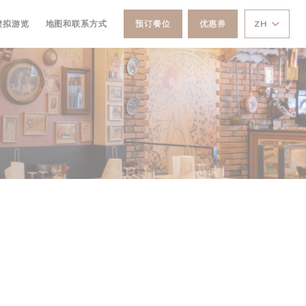
打开))
((在新窗口中打开))
虚拟游览
地图和联系方式
预订餐位
优惠券
ZH