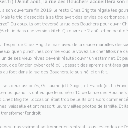
zer.fr) Début août, la rue des Bouchers accueillera son 
is son ouverture fin 2019, le resto Chez Brigitte régale les gou
e. Mais le trio d’associés à sa tête avait des envies de carbonade,
rzoï. Du coup, ils ont traversé la rue des Bouchers pour ouvrir Ch’
 ch’tie dans une version kitch. Ça ouvre ce 2 août et on peut déj
st l’esprit de Chez Brigitte mais avec de la sauce maroilles dessus
neaux qu’en punchlines comme vous le voyez. Le chef lillois ne 
n un de ses vieux rêves devenir réalité : ouvrir un estaminet. Et 
locaux de l’ancien cyber café où il passait des aprems entières gam
s au foot dans la rue des Bouchers. Je suis né ici en fait.”
 ses deux associés, Guillaume (dit Guigui) et Franck (dit La Francke
temps quand ils ont vu que le numéro 10 de la rue des Bouchers se
o Chez Brigitte, l’occasion était trop belle. Ils ont alors commencé
ches, vaisselle et ont ressorti leurs vieilles photos de famille. Et i
 transformer l’endroit.
e peut pas vraiment se tromper en rentrant, tous les codes de l’e