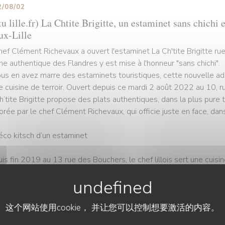
2/08/02
u lille.fr) La Chtite Brigitte, un estaminet sans chichi 
ux-Lille
hef Clément Richevaux a ouvert l'estaminet La Ch'tite Brigitte ru
ine authentique des Flandres y est mise à l'honneur "sans chichi".
ous en avez marre des estaminets touristiques, cette nouvelle ad
e cuisine de terroir. Ouvert depuis ce mardi 2 août 2022 au 10, r
h’tite Brigitte propose des plats authentiques, dans la plus pure t
orée par le chef Clément Richevaux, qui officie juste en face, dans
éco kitsch d’un estaminet
is fin 2019 au 13 rue des Bouchers, le chef lillois sert une cuisi
 d’œil à sa grand-mère qui lui a donné le goût de cuisiner. Mais C
 de réaliser l’un de ses rêves : ouvrir un véritable estaminet pour 
e les préparait Mamie Brigitte.
这个网站使用cookie， 并让您可以控制想要激活的内容。
portunité s’est finalement présentée cette année, avec la fermetur