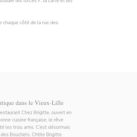
ouder les forces » : la carte et les
 de chaque côté de la rue des
ntique dans le Vieux-Lille
restaurant Chez Brigitte, ouvert en
nne cuisine française, le rêve
tté les trois amis. C’est désormais
e des Bouchers, Chtite Brigitte