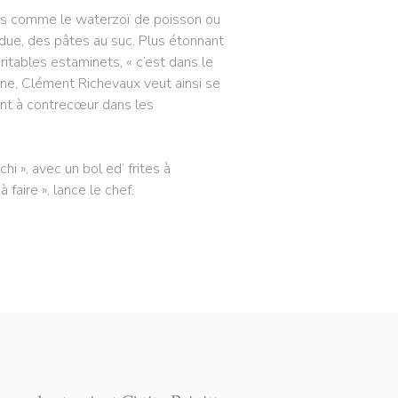
dres comme le waterzoï de poisson ou
rdue, des pâtes au suc. Plus étonnant
ritables estaminets, « c’est dans le
ène, Clément Richevaux veut ainsi se
vont à contrecœur dans les
i », avec un bol ed’ frites à
faire », lance le chef.