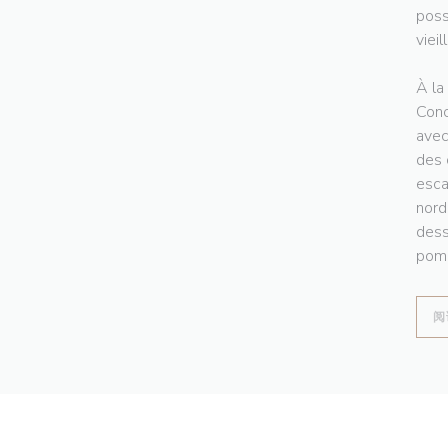
poss
vieil
À la
Conc
avec
des 
esca
nord
dess
pomm
阅