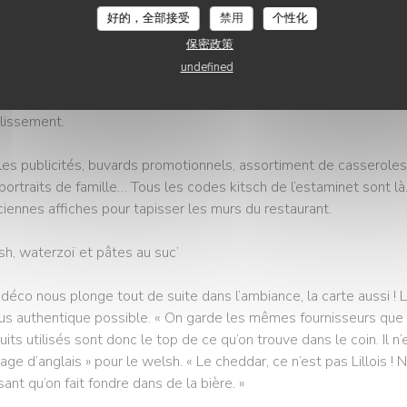
 de Chez Brigitte. Un emplacement en or ! « Je suis né à 500 m d’i
好的，全部接受
禁用
个性化
, raconte le Lillois.
保密政策
undefined
 ses deux associés, Guillaume et Franck, « là depuis le début de Brig
braderies. Durant deux mois, ils ont chiné énormément de bibelot
lissement.
lles publicités, buvards promotionnels, assortiment de casserole
portraits de famille… Tous les codes kitsch de l’estaminet sont l
ciennes affiches pour tapisser les murs du restaurant.
h, waterzoï et pâtes au suc’
a déco nous plonge tout de suite dans l’ambiance, la carte aussi ! 
lus authentique possible. « On garde les mêmes fournisseurs que 
uits utilisés sont donc le top de ce qu’on trouve dans le coin. Il n’
age d’anglais » pour le welsh. « Le cheddar, ce n’est pas Lillois ! 
ant qu’on fait fondre dans de la bière. »