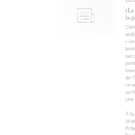
202
(La 
la p
Clém
août
« Un
bist
rue 
port
l’ou
de 7
ce l
ou F
Une 
À la
(d’a
Potj