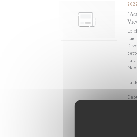
202
(Act
Vie
Le c
cuis
Si v
cett
La C
élab
La d
Depu
clin
tête
comm
L’op