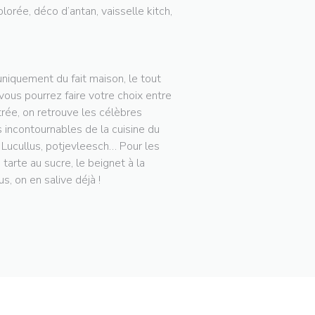
lorée, déco d’antan, vaisselle kitch,
niquement du fait maison, le tout
 vous pourrez faire votre choix entre
trée, on retrouve les célèbres
 incontournables de la cuisine du
e Lucullus, potjevleesch… Pour les
arte au sucre, le beignet à la
s, on en salive déjà !