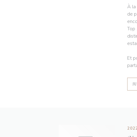
À la
de p
enco
Top 
dist
esta
Et p
part
阅
202