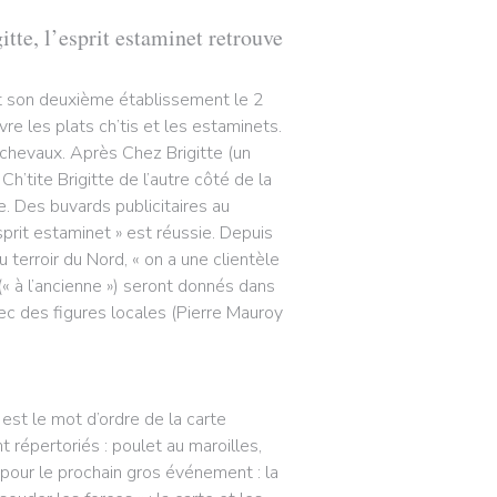
itte, l’esprit estaminet retrouve
ert son deuxième établissement le 2
ivre les plats ch’tis et les estaminets.
ichevaux. Après Chez Brigitte (un
’tite Brigitte de l’autre côté de la
. Des buvards publicitaires au
sprit estaminet » est réussie. Depuis
 terroir du Nord, « on a une clientèle
« à l’ancienne ») seront donnés dans
vec des figures locales (Pierre Mauroy
 est le mot d’ordre de la carte
t répertoriés : poulet au maroilles,
 pour le prochain gros événement : la