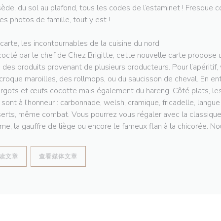
ède, du sol au plafond, tous les codes de l’estaminet ! Fresque co
les photos de famille, tout y est !
 carte, les incontournables de la cuisine du nord
octé par le chef de Chez Brigitte, cette nouvelle carte propose u
 des produits provenant de plusieurs producteurs. Pour l’apéritif,
croque maroilles, des rollmops, ou du saucisson de cheval. En en
rgots et œufs cocotte mais également du hareng. Côté plats, les
 sont à l’honneur : carbonnade, welsh, cramique, fricadelle, langu
erts, même combat. Vous pourrez vous régaler avec la classique t
e, la gauffre de liège ou encore le fameux flan à la chicorée. Nou
((在新窗口中打开))
((在新窗口中打开))
读文章
查看媒体文章