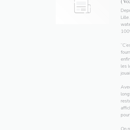
(Vo
Depu
Lill
wate
100%
“C’e
four
enfi
les 
jouai
Avec
long
rest
affi
pour
On n