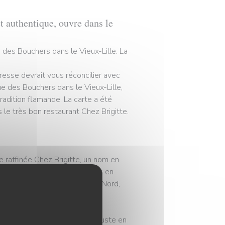
et authentique, ouvre dans le
e des Bouchers dans le Vieux-Lille. La
resse devrait vous réconcilier avec
ue des Bouchers dans le Vieux-Lille,
radition flamande. La carte a été
 le très bon restaurant Chez Brigitte.
ne raffinée Chez Brigitte, un nom en
lément Richevaux avait toujours en
y servir des plats typiques du Nord,
e du restaurant L’Arc, situé juste en