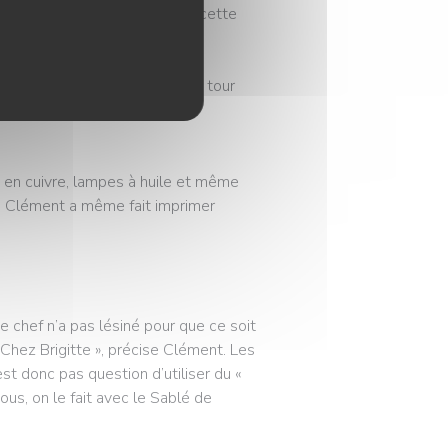
ci, j’ai quasiment grandi dans cette
itte », il s’est mis à faire le tour
s pour décorer le nouvel
s en cuivre, lampes à huile et même
à. Clément a même fait imprimer
Le chef n’a pas lésiné pour que ce soit
Chez Brigitte », précise Clément. Les
est donc pas question d’utiliser du «
Nous, on le fait avec le Sablé de