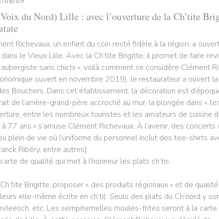
2/08/09
Voix du Nord) Lille : avec l’ouverture de la Ch’tite Brig
atate
ent Richevaux, un enfant du coin resté fidèle à la région, a ouv
 dans le Vieux Lille. Avec la Ch’tite Brigitte, il promet de faire rev
 aubergiste sans chichi », voilà comment se considère Clément R
ronomique ouvert en novembre 2019), le restaurateur a ouvert la Ch
des Bouchers. Dans cet établissement, la décoration est d’époque
rait de l’arrière-grand-père accroché au mur, la plongée dans « l’e
verture, entre les nombreux touristes et les amateurs de cuisine du
 à 77 ans » s’amuse Clément Richevaux. À l’avenir, des concerts (
ieu plein de vie où l’uniforme du personnel inclut des tee-shirts a
ranck Ribéry, entre autres).
carte de qualité qui met à l’honneur les plats ch’tis
 Ch’tite Brigitte, proposer « des produits régionaux » et de qualité
illeurs elle-même écrite en ch’ti). Seuls des plats du Ch’nord y son
evleesch, etc. Les sempiternelles moules-frites seront à la carte