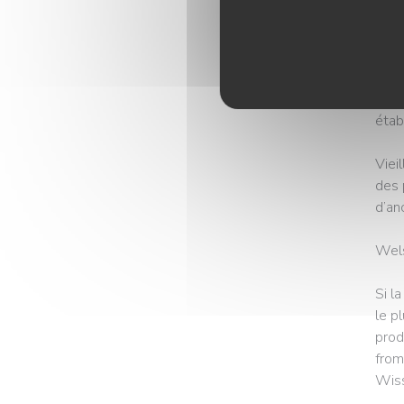
face
rue »
Avec
des 
étab
Viei
des 
d’an
Wels
Si l
le p
prod
from
Wiss