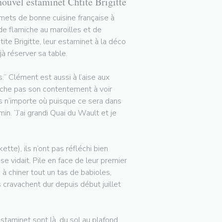
nouvel estaminet Chtite Brigitte
rmets de bonne cuisine française à
 de flamiche au maroilles et de
tite Brigitte, leur estaminet à la déco
à réserver sa table.
.” Clément est aussi à l’aise aux
cache pas son contentement à voir
pas n’importe où puisque ce sera dans
in. “J’ai grandi Quai du Wault et je
tte), ils n’ont pas réfléchi bien
 vidait. Pile en face de leur premier
 à chiner tout un tas de babioles,
ls cravachent dur depuis début juillet
staminet sont là, du sol au plafond