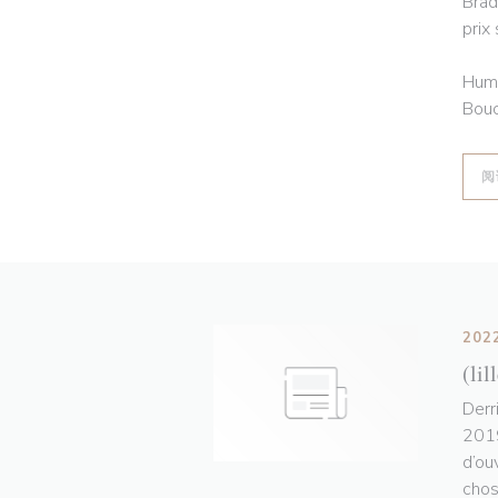
Brad
prix
Humo
Bouc
阅
202
(lil
Derr
2019
d’ou
chos