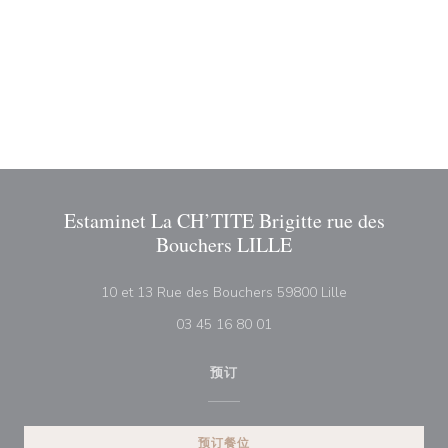
Estaminet La CH’TITE Brigitte rue des
Bouchers LILLE
((在新窗口中打开
10 et 13 Rue des Bouchers 59800 Lille
03 45 16 80 01
预订
预订餐位