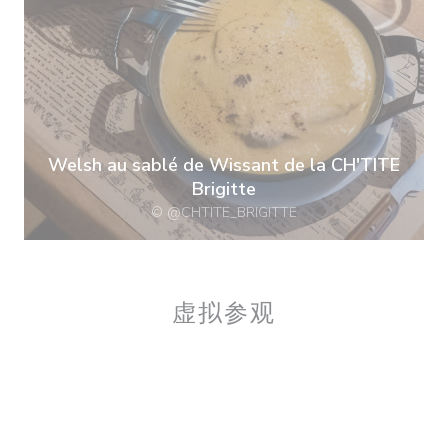
Welsh au sablé de Wissant de la CH'TITE
Brigitte
© @CHTITE_BRIGITTE
虚拟参观