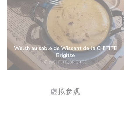
Welsh au sablé de Wissant de la CH'TITE
Brigitte
© @CHTITE_BRIGITTE
虚拟参观