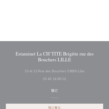
Estaminet La CH’TITE Brigitte rue des
Bouchers LILLE
((在新窗口中打开
10 et 13 Rue des Bouchers 59800 Lille
03 45 16 80 01
预订
预订餐位