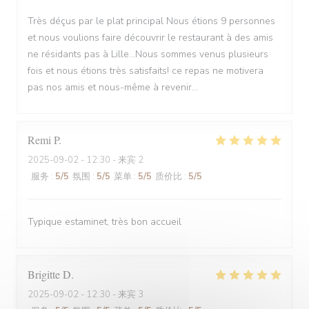
Très déçus par le plat principal Nous étions 9 personnes
et nous voulions faire découvrir le restaurant à des amis
ne résidants pas à Lille...Nous sommes venus plusieurs
fois et nous étions très satisfaits! ce repas ne motivera
pas nos amis et nous-même à revenir...
Remi
P
2025-09-02
- 12:30 - 来宾 2
服务
:
5
/5
氛围
:
5
/5
菜单
:
5
/5
质价比
:
5
/5
Typique estaminet, très bon accueil
Brigitte
D
2025-09-02
- 12:30 - 来宾 3