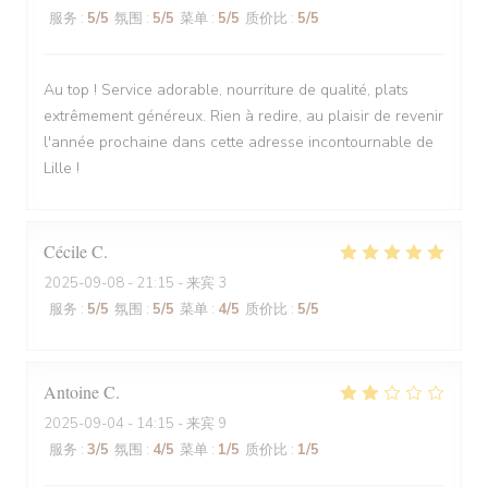
服务
:
5
/5
氛围
:
5
/5
菜单
:
5
/5
质价比
:
5
/5
Au top ! Service adorable, nourriture de qualité, plats
extrêmement généreux. Rien à redire, au plaisir de revenir
l'année prochaine dans cette adresse incontournable de
Lille !
Cécile
C
2025-09-08
- 21:15 - 来宾 3
服务
:
5
/5
氛围
:
5
/5
菜单
:
4
/5
质价比
:
5
/5
Antoine
C
2025-09-04
- 14:15 - 来宾 9
服务
:
3
/5
氛围
:
4
/5
菜单
:
1
/5
质价比
:
1
/5