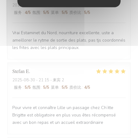
2025-08-30
- 12:00 - 来宾 6
服务
:
4
/5
氛围
:
5
/5
菜单
:
5
/5
质价比
:
5
/5
Vrai Estaminet du Nord, nourriture excellente, uste a
ameillorer le rytme de sortie des plats, pas tjs coordonnés
les frites avec les plats principaux.
Stefan
E
2025-08-30
- 21:15 - 来宾 2
服务
:
5
/5
氛围
:
5
/5
菜单
:
5
/5
质价比
:
4
/5
Pour vivre et connaître Lille un passage chez Ch’itte
Brigitte est obligatoire en plus vous êtes récompensé
avec un bon repas et un accueil extraordinaire