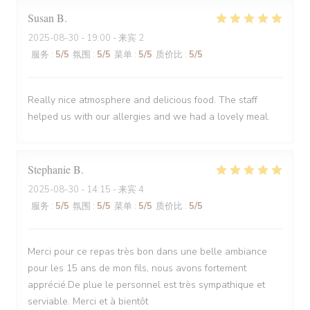
Susan
B
2025-08-30
- 19:00 - 来宾 2
服务
:
5
/5
氛围
:
5
/5
菜单
:
5
/5
质价比
:
5
/5
Really nice atmosphere and delicious food. The staff
helped us with our allergies and we had a lovely meal.
Stephanie
B
2025-08-30
- 14:15 - 来宾 4
服务
:
5
/5
氛围
:
5
/5
菜单
:
5
/5
质价比
:
5
/5
Merci pour ce repas très bon dans une belle ambiance
pour les 15 ans de mon fils, nous avons fortement
apprécié.De plue le personnel est très sympathique et
serviable. Merci et à bientôt