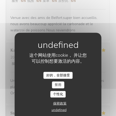
服务
:
5
/5
氛围
:
5
/5
菜单
:
5
/5
质价比
:
5
/5
Venue avec des amis de Belfort.super bien accueillis,
nous avons beaucoup apprécié la carbonade et le
waterzoi de poissons Nous reviendrons
Karine
C
这个网站使用cookie， 并让您
2025-08-30
- 21:15 - 来宾 4
可以控制想要激活的内容。
服务
:
5
/5
氛围
:
5
/5
菜单
:
5
/5
质价比
:
5
/5
好的，全部接受
Une adresse a absolument découvrir ! Une ambiance,des
禁用
plats tous délicieux,un personnel attentionné et réactif !!
On reviendra....
个性化
保密政策
undefined
Stefano
A