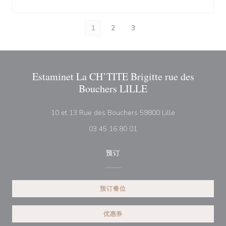
1
2
3
Estaminet La CH’TITE Brigitte rue des
Bouchers LILLE
((在新窗口中打开
10 et 13 Rue des Bouchers 59800 Lille
03 45 16 80 01
预订
预订餐位
优惠券