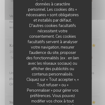
Service
:
5
/5
Ambiance
:
5
/5
Cuisine
:
5
/5
Qualité / Prix
:
5
/5
données à caractère
personnel. Les cookies dits «
nécessaires » sont obligatoires
Venue avec des amis de Belfort.super bien accueillis,
et installés par défaut.
nous avons beaucoup apprécié la carbonade et le
D'autres cookies facultatifs
waterzoi de poissons Nous reviendrons
nécessitent votre
consentement. Ces cookies
facultatifs servent à analyser
Karine
C
votre navigation, mesurer
l'audience du site, proposer
2025-08-30
- 21:15 - Couverts 4
des fonctionnalités (ex : en lien
Service
:
5
/5
Ambiance
:
5
/5
Cuisine
:
5
/5
Qualité / Prix
:
5
/5
avec les réseaux sociaux) ou
afficher des publicités ou
Une adresse a absolument découvrir ! Une ambiance,des
contenus personnalisés.
plats tous délicieux,un personnel attentionné et réactif !!
Cliquez sur « Tout accepter », «
On reviendra....
Tout refuser » ou «
Personnaliser » pour gérer vos
préférences. Vous pouvez
modifier vos choix à tout
Stefano
A