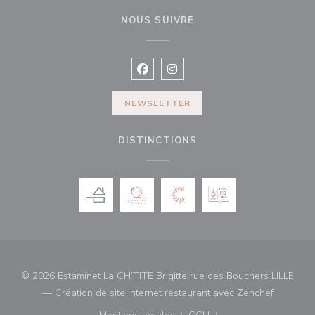
NOUS SUIVRE
Facebook ((ouvre une nouvelle fenê
Instagram ((ouvre une nouvell
NEWSLETTER
DISTINCTIONS
© 2026 Estaminet La CH’TITE Brigitte rue des Bouchers LILLE
((ouvre u
— Création de site internet restaurant avec
Zenchef