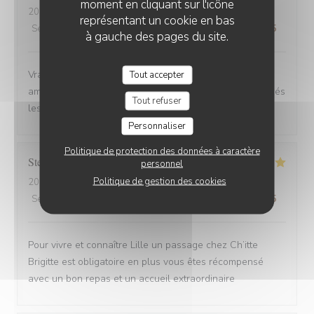
moment en cliquant sur l'icône
2025-08-30
- 12:00 - Couverts 6
représentant un cookie en bas
Service
:
4
/5
Ambiance
:
5
/5
Cuisine
:
5
/5
Qualité / Prix
:
5
/5
à gauche des pages du site.
Vrai Estaminet du Nord, nourriture excellente, uste a
Tout accepter
ameillorer le rytme de sortie des plats, pas tjs coordonnés
Tout refuser
les frites avec les plats principaux.
Personnaliser
Politique de protection des données à caractère
Stefan
E
personnel
Politique de gestion des cookies
2025-08-30
- 21:15 - Couverts 2
Service
:
5
/5
Ambiance
:
5
/5
Cuisine
:
5
/5
Qualité / Prix
:
4
/5
Pour vivre et connaître Lille un passage chez Ch’itte
Brigitte est obligatoire en plus vous êtes récompensé
avec un bon repas et un accueil extraordinaire