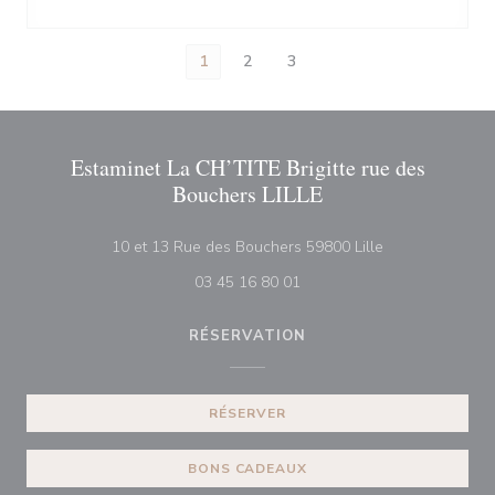
1
2
3
Estaminet La CH’TITE Brigitte rue des
Bouchers LILLE
((ouvre une nouv
10 et 13 Rue des Bouchers 59800 Lille
03 45 16 80 01
RÉSERVATION
RÉSERVER
BONS CADEAUX