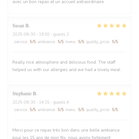
avec un bon repas et un accueil extraordinaire
Susan
B
2025-08-30
- 19:00 - guests 2
service
:
5
/5
ambience
:
5
/5
menu
:
5
/5
quality_price
:
5
/5
Really nice atmosphere and delicious food. The staff
helped us with our allergies and we had a lovely meal.
Stephanie
B
2025-08-30
- 14:15 - guests 4
service
:
5
/5
ambience
:
5
/5
menu
:
5
/5
quality_price
:
5
/5
Merci pour ce repas très bon dans une belle ambiance
pour les 15 ans de mon fils, nous avons fortement