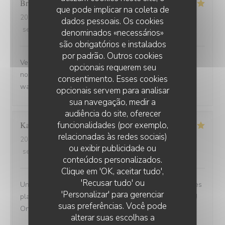
Brigitte
D
que pode implicar na coleta de
2025-09-02
- 12:30 - guests 3
dados pessoais. Os cookies
service
:
5
/5
ambience
:
5
/5
menu
:
5
/5
quality_price
:
5
/5
denominados «necessários»
são obrigatórios e instalados
por padrão. Outros cookies
Venue avec des amis de Belfort.super bien accueillis,
opcionais requerem seu
nous avons beaucoup apprécié la carbonade et le
consentimento. Esses cookies
waterzoi de poissons Nous reviendrons
opcionais servem para analisar
sua navegação, medir a
audiência do site, oferecer
funcionalidades (por exemplo,
Karine
C
relacionadas às redes sociais)
2025-08-30
- 21:15 - guests 4
ou exibir publicidade ou
service
:
5
/5
ambience
:
5
/5
menu
:
5
/5
quality_price
:
5
/5
conteúdos personalizados.
Clique em 'OK, aceitar tudo',
'Recusar tudo' ou
Une adresse a absolument découvrir ! Une ambiance,des
'Personalizar' para gerenciar
plats tous délicieux,un personnel attentionné et réactif !!
suas preferências. Você pode
On reviendra....
alterar suas escolhas a