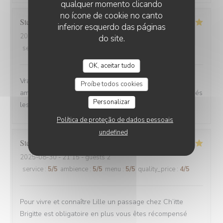
qualquer momento clicando
no ícone de cookie no canto
Stefano
A
inferior esquerdo das páginas
2025-08-30
- 12:00 - guests 6
do site.
service
:
4
/5
ambience
:
5
/5
menu
:
5
/5
quality_price
:
5
/5
OK, aceitar tudo
Vrai Estaminet du Nord, nourriture excellente, uste a
Proíbe todos cookies
ameillorer le rytme de sortie des plats, pas tjs coordonnés
Personalizar
les frites avec les plats principaux.
Política de proteção de dados pessoais
undefined
Stefan
E
2025-08-30
- 21:15 - guests 2
service
:
5
/5
ambience
:
5
/5
menu
:
5
/5
quality_price
:
4
/5
Pour vivre et connaître Lille un passage chez Ch’itte
Brigitte est obligatoire en plus vous êtes récompensé