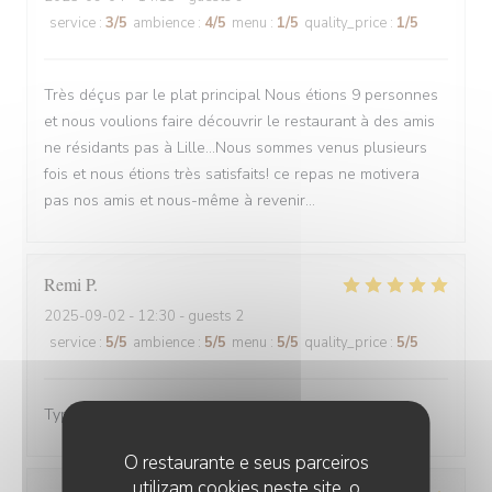
service
:
3
/5
ambience
:
4
/5
menu
:
1
/5
quality_price
:
1
/5
Très déçus par le plat principal Nous étions 9 personnes
et nous voulions faire découvrir le restaurant à des amis
ne résidants pas à Lille...Nous sommes venus plusieurs
fois et nous étions très satisfaits! ce repas ne motivera
pas nos amis et nous-même à revenir...
Remi
P
2025-09-02
- 12:30 - guests 2
service
:
5
/5
ambience
:
5
/5
menu
:
5
/5
quality_price
:
5
/5
Typique estaminet, très bon accueil
O restaurante e seus parceiros
utilizam cookies neste site, o