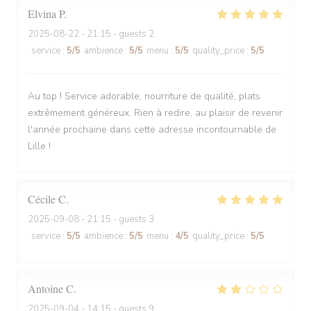
Elvina
P
2025-08-22
- 21:15 - guests 2
service
:
5
/5
ambience
:
5
/5
menu
:
5
/5
quality_price
:
5
/5
Au top ! Service adorable, nourriture de qualité, plats
extrêmement généreux. Rien à redire, au plaisir de revenir
l'année prochaine dans cette adresse incontournable de
Lille !
Cécile
C
2025-09-08
- 21:15 - guests 3
service
:
5
/5
ambience
:
5
/5
menu
:
4
/5
quality_price
:
5
/5
Antoine
C
2025-09-04
- 14:15 - guests 9