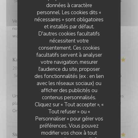
Service
:
5
/5
Ambiance
:
5
/5
Cuisine
:
5
/5
Qualité / Prix
:
5
/5
données à caractère
personnel. Les cookies dits «
nécessaires » sont obligatoires
Venue avec des amis de Belfort.super bien accueillis,
et installés par défaut.
nous avons beaucoup apprécié la carbonade et le
D'autres cookies facultatifs
waterzoi de poissons Nous reviendrons
nécessitent votre
consentement. Ces cookies
facultatifs servent à analyser
Karine
C
votre navigation, mesurer
l'audience du site, proposer
2025-08-30
- 21:15 - Couverts 4
des fonctionnalités (ex : en lien
Service
:
5
/5
Ambiance
:
5
/5
Cuisine
:
5
/5
Qualité / Prix
:
5
/5
avec les réseaux sociaux) ou
afficher des publicités ou
Une adresse a absolument découvrir ! Une ambiance,des
contenus personnalisés.
plats tous délicieux,un personnel attentionné et réactif !!
Cliquez sur « Tout accepter », «
On reviendra....
Tout refuser » ou «
Personnaliser » pour gérer vos
préférences. Vous pouvez
modifier vos choix à tout
Stefano
A