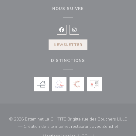
NOUS SUIVRE
Facebook ((ouvre une nouvelle fenê
Instagram ((ouvre une nouvell
NEWSLETTER
DISTINCTIONS
© 2026 Estaminet La CH’TITE Brigitte rue des Bouchers LILLE
((ouvre u
— Création de site internet restaurant avec
Zenchef