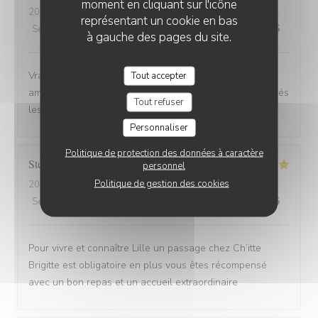
moment en cliquant sur l'icône
2025-08-30
- 12:00 - Couverts 6
représentant un cookie en bas
Service
:
4
/5
Ambiance
:
5
/5
Cuisine
:
5
/5
Qualité / Prix
:
5
/5
à gauche des pages du site.
Vrai Estaminet du Nord, nourriture excellente, uste a
Tout accepter
ameillorer le rytme de sortie des plats, pas tjs coordonnés
Tout refuser
les frites avec les plats principaux.
Personnaliser
Politique de protection des données à caractère
Stefan
E
personnel
Politique de gestion des cookies
2025-08-30
- 21:15 - Couverts 2
Service
:
5
/5
Ambiance
:
5
/5
Cuisine
:
5
/5
Qualité / Prix
:
4
/5
Pour vivre et connaître Lille un passage chez Ch’itte
Brigitte est obligatoire en plus vous êtes récompensé
avec un bon repas et un accueil extraordinaire