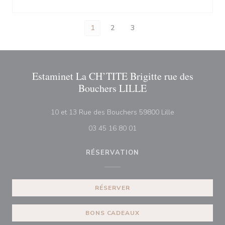
1
2
3
Estaminet La CH’TITE Brigitte rue des
Bouchers LILLE
((ouvre une nouv
10 et 13 Rue des Bouchers 59800 Lille
03 45 16 80 01
RÉSERVATION
RÉSERVER
BONS CADEAUX