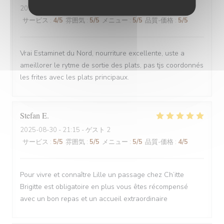
2025-08-30
- 12:00 - ゲスト 6
サービス
:
4
/5
雰囲気
:
5
/5
メニュー
:
5
/5
品質-価格
:
5
/5
Vrai Estaminet du Nord, nourriture excellente, uste a
ameillorer le rytme de sortie des plats, pas tjs coordonnés
les frites avec les plats principaux.
Stefan
E
2025-08-30
- 21:15 - ゲスト 2
サービス
:
5
/5
雰囲気
:
5
/5
メニュー
:
5
/5
品質-価格
:
4
/5
Pour vivre et connaître Lille un passage chez Ch’itte
Brigitte est obligatoire en plus vous êtes récompensé
avec un bon repas et un accueil extraordinaire