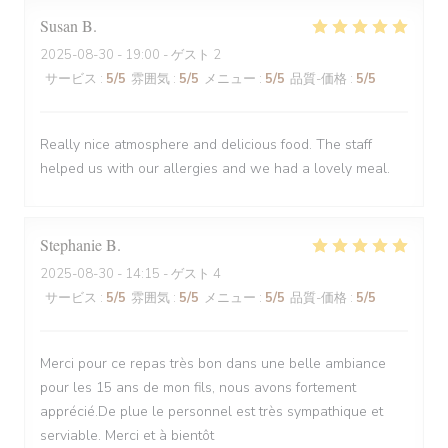
Susan
B
2025-08-30
- 19:00 - ゲスト 2
サービス
:
5
/5
雰囲気
:
5
/5
メニュー
:
5
/5
品質-価格
:
5
/5
Really nice atmosphere and delicious food. The staff
helped us with our allergies and we had a lovely meal.
Stephanie
B
2025-08-30
- 14:15 - ゲスト 4
サービス
:
5
/5
雰囲気
:
5
/5
メニュー
:
5
/5
品質-価格
:
5
/5
Merci pour ce repas très bon dans une belle ambiance
pour les 15 ans de mon fils, nous avons fortement
apprécié.De plue le personnel est très sympathique et
serviable. Merci et à bientôt