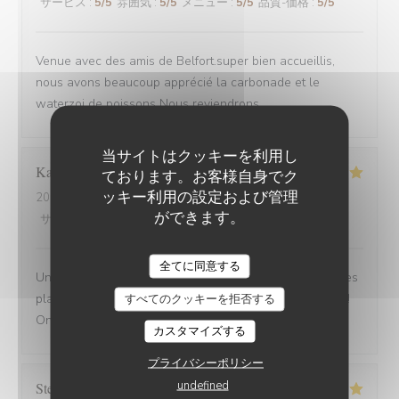
サービス
:
5
/5
雰囲気
:
5
/5
メニュー
:
5
/5
品質-価格
:
5
/5
Venue avec des amis de Belfort.super bien accueillis,
nous avons beaucoup apprécié la carbonade et le
waterzoi de poissons Nous reviendrons
当サイトはクッキーを利用し
Karine
C
ております。お客様自身でク
ッキー利用の設定および管理
2025-08-30
- 21:15 - ゲスト 4
ができます。
サービス
:
5
/5
雰囲気
:
5
/5
メニュー
:
5
/5
品質-価格
:
5
/5
全てに同意する
Une adresse a absolument découvrir ! Une ambiance,des
plats tous délicieux,un personnel attentionné et réactif !!
すべてのクッキーを拒否する
On reviendra....
カスタマイズする
プライバシーポリシー
undefined
Stefano
A