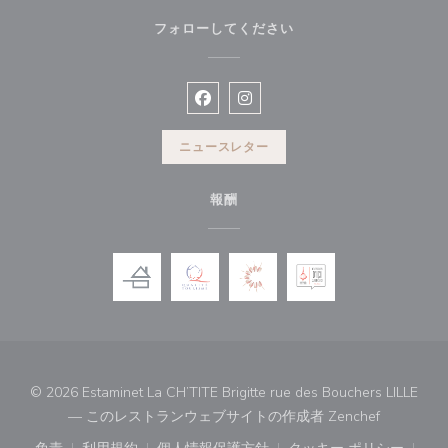
フォローしてください
Facebook ((新しいウィンドウで開
Instagram ((新しいウィン
ニュースレター
報酬
© 2026 Estaminet La CH’TITE Brigitte rue des Bouchers LILLE
((新しい
— このレストランウェブサイトの作成者
Zenchef