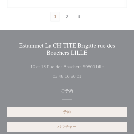
1
2
3
Estaminet La CH’TITE Brigitte rue des
Bouchers LILLE
((新しいウィン
10 et 13 Rue des Bouchers 59800 Lille
03 45 16 80 01
ご予約
予約
バウチャー