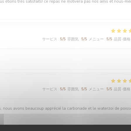
ous étions très satisfaits! ce repas ne motivera pas nos amis et nous-m
サービス
:
5
/5
雰囲気
:
5
/5
メニュー
:
5
/5
品質-価格
サービス
:
5
/5
雰囲気
:
5
/5
メニュー
:
5
/5
品質-価格
is, nous avons beaucoup apprécié la carbonade et le waterzoi de pois