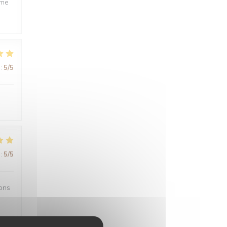
ême
:
5
/5
:
5
/5
sons