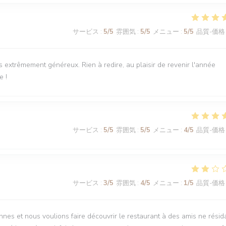
サービス
:
5
/5
雰囲気
:
5
/5
メニュー
:
5
/5
品質-価格
ts extrêmement généreux. Rien à redire, au plaisir de revenir l'année
e !
サービス
:
5
/5
雰囲気
:
5
/5
メニュー
:
4
/5
品質-価格
サービス
:
3
/5
雰囲気
:
4
/5
メニュー
:
1
/5
品質-価格
nnes et nous voulions faire découvrir le restaurant à des amis ne résid