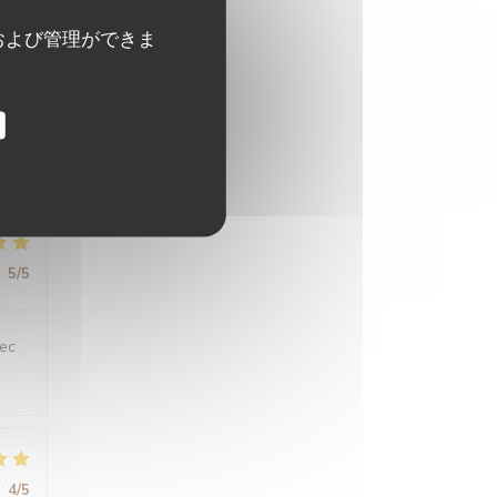
および管理ができま
:
5
/5
:
5
/5
vec
:
4
/5