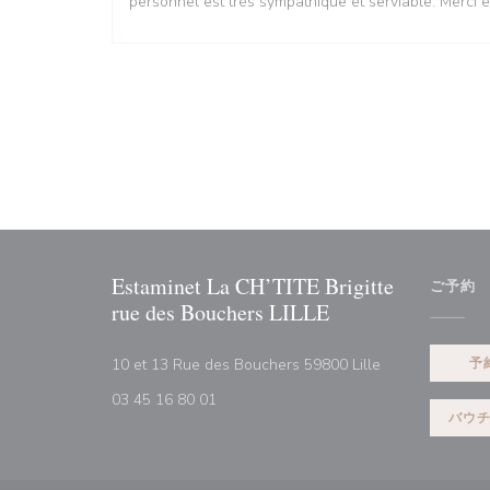
personnel est très sympathique et serviable. Merci e
Estaminet La CH’TITE Brigitte
ご予約
rue des Bouchers LILLE
((新しいウィン
10 et 13 Rue des Bouchers 59800 Lille
予
03 45 16 80 01
バウ