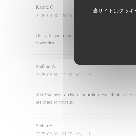
Karine
C
当サイトはクッキ
2025-08-30
- 21:15 - ゲスト 4
Une adresse a absolument découvrir ! Une ambiance,d
reviendra....
Stefano
A
2025-08-30
- 12:00 - ゲスト 6
Vrai Estaminet du Nord, nourriture excellente, uste a
les plats principaux.
Stefan
E
2025-08-30
- 21:15 - ゲスト 2