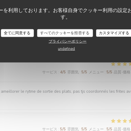
ーを利用しております。お客様自身でクッキー利用の設定
サービス
:
5
/5
雰囲気
:
5
/5
メニュー
:
5
/5
品質-価格
す。
全てに同意する
すべてのクッキーを拒否する
カスタマイズする
es plats tous délicieux,un personnel attentionné et réactif !! On
プライバシーポリシー
undefined
サービス
:
4
/5
雰囲気
:
5
/5
メニュー
:
5
/5
品質-価格
 ameillorer le rytme de sortie des plats, pas tjs coordonnés les frites a
サービス
:
5
/5
雰囲気
:
5
/5
メニュー
:
5
/5
品質-価格