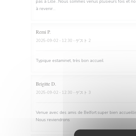
pas à Lille...Nous sommes venus plusieurs fois et n
à revenir...
Remi
P
2025-09-02
- 12:30 - ゲスト 2
Typique estaminet, très bon accueil
Brigitte
D
2025-09-02
- 12:30 - ゲスト 3
Venue avec des amis de Belfort.super bien accueill
Nous reviendrons