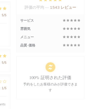
評価の平均 —
1543 レビュー
:
5
/5
サービス
雰囲気
メニュー
品質-価格
:
5
/5
100% 証明された評価
予約をしたお客様のみが評価できま
:
1
/5
す
ants