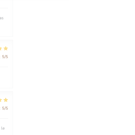
as
:
5
/5
:
5
/5
 le