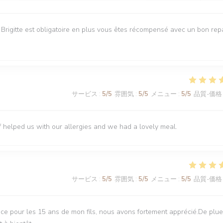
e Brigitte est obligatoire en plus vous êtes récompensé avec un bon rep
サービス
:
5
/5
雰囲気
:
5
/5
メニュー
:
5
/5
品質-価格
f helped us with our allergies and we had a lovely meal.
サービス
:
5
/5
雰囲気
:
5
/5
メニュー
:
5
/5
品質-価格
ce pour les 15 ans de mon fils, nous avons fortement apprécié.De plue