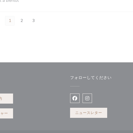
t à bientôt
1
2
3
フォローしてください
ドウで開きます))
約
Facebook ((新しいウィン
Instagram ((新
ニュースレター
チャー