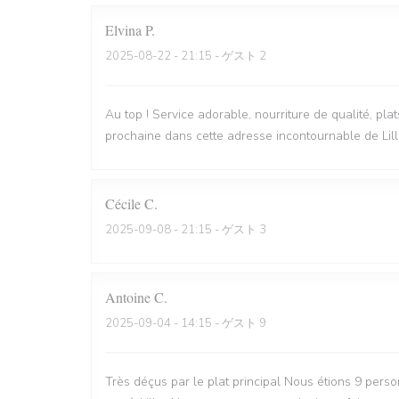
Elvina
P
2025-08-22
- 21:15 - ゲスト 2
Au top ! Service adorable, nourriture de qualité, pla
prochaine dans cette adresse incontournable de Lill
Cécile
C
2025-09-08
- 21:15 - ゲスト 3
Antoine
C
2025-09-04
- 14:15 - ゲスト 9
Très déçus par le plat principal Nous étions 9 perso