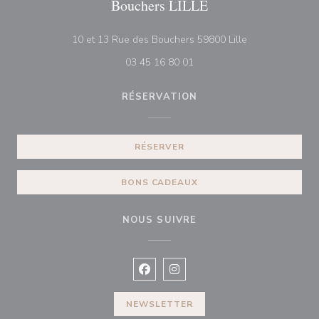
Bouchers LILLE
((ouvre une nouv
10 et 13 Rue des Bouchers 59800 Lille
03 45 16 80 01
RÉSERVATION
RÉSERVER
BONS CADEAUX
NOUS SUIVRE
Facebook ((ouvre une nouvelle fenê
Instagram ((ouvre une nouvell
NEWSLETTER