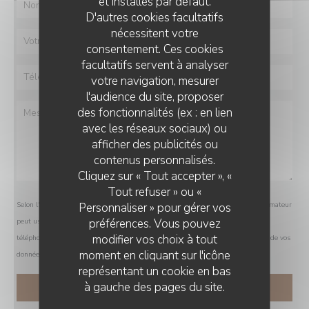
et installés par défaut.
D'autres cookies facultatifs
nécessitent votre
consentement. Ces cookies
facultatifs servent à analyser
votre navigation, mesurer
l'audience du site, proposer
des fonctionnalités (ex : en lien
avec les réseaux sociaux) ou
afficher des publicités ou
contenus personnalisés.
Cliquez sur « Tout accepter », «
Tout refuser » ou «
Personnaliser » pour gérer vos
Selon l'article L.223-2 du code de la consommation, il est rappelé que le consommateur
préférences. Vous pouvez
peut user de son droit à s'inscrire sur la liste d'opposition au démarchage
modifier vos choix à tout
téléphonique Bloctel :
bloctel.gouv.fr
. Pour plus d'informations sur le traitement de vos
moment en cliquant sur l'icône
données, consultez notre
politique de confidentialité
.
représentant un cookie en bas
à gauche des pages du site.