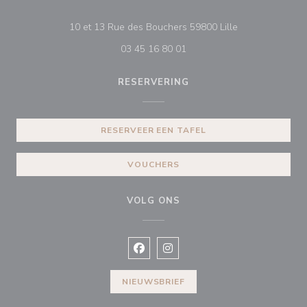
((opent in een n
10 et 13 Rue des Bouchers 59800 Lille
03 45 16 80 01
RESERVERING
RESERVEER EEN TAFEL
VOUCHERS
VOLG ONS
Facebook ((opent in een nieuw vens
Instagram ((opent in een nieu
NIEUWSBRIEF