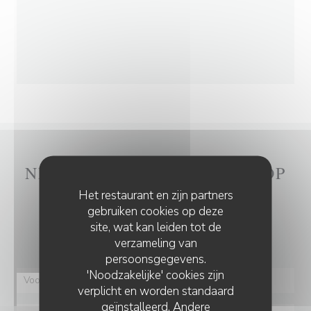
NEEM CONTACT MET ONS OP
Het restaurant en zijn partners
gebruiken cookies op deze
Wilt u contact met ons opnemen?
site, wat kan leiden tot de
Vul het onderstaande formulier in!
verzameling van
persoonsgegevens.
'Noodzakelijke' cookies zijn
verplicht en worden standaard
geïnstalleerd. Andere