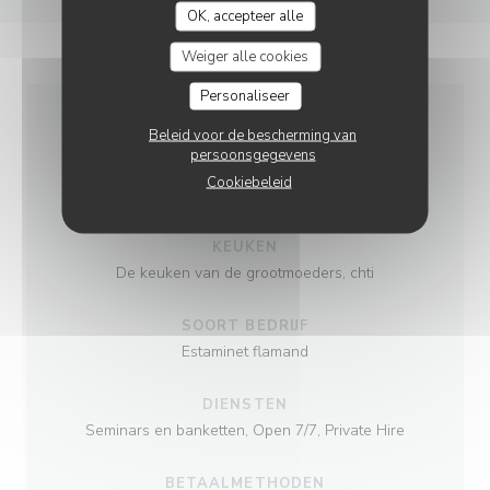
OK, accepteer alle
Weiger alle cookies
Personaliseer
Beleid voor de bescherming van
ALGEMENE
persoonsgegevens
INFORMATIE
Cookiebeleid
KEUKEN
De keuken van de grootmoeders, chti
SOORT BEDRIJF
Estaminet flamand
DIENSTEN
Seminars en banketten, Open 7/7, Private Hire
BETAALMETHODEN