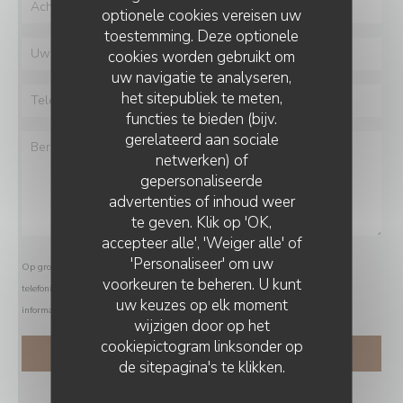
optionele cookies vereisen uw
toestemming. Deze optionele
cookies worden gebruikt om
uw navigatie te analyseren,
het sitepubliek te meten,
functies te bieden (bijv.
gerelateerd aan sociale
netwerken) of
gepersonaliseerde
advertenties of inhoud weer
te geven. Klik op 'OK,
accepteer alle', 'Weiger alle' of
'Personaliseer' om uw
Op grond van de privacywetgeving heeft u het recht om u af te melden voor
voorkeuren te beheren. U kunt
telefonische marketing via het Bel-me-niet Register:
bel-me-niet.nl
. Voor meer
uw keuzes op elk moment
informatie over hoe wij uw gegevens verwerken, zie ons
privacybeleid
.
wijzigen door op het
cookiepictogram linksonder op
de sitepagina's te klikken.