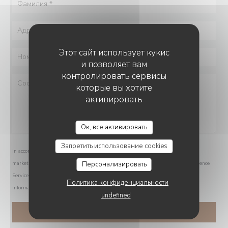
Этот сайт использует кукис
и позволяет вам
контролировать сервисы
которые вы хотите
активировать
Ок, все активировать
Запретить использование cookies
In accordance with data protection regulations, you have the right to opt out of
Персонализировать
marketing communications. UK residents can register with the Telephone Preference
Service at
tpsonline.org.uk
. US residents can register at
donotcall.gov
. For more
Политика конфиденциальности
information about how we process your data, please see our
privacy policy
.
undefined