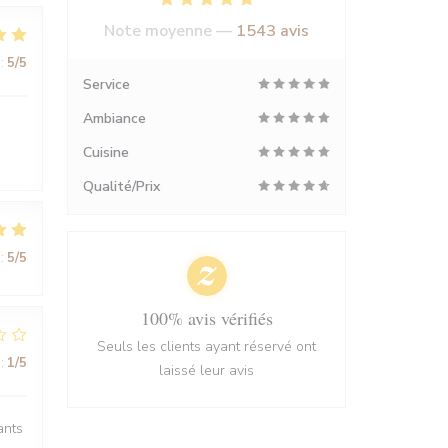
Note moyenne —
1543 avis
:
5
/5
Service
Ambiance
Cuisine
Qualité/Prix
:
5
/5
100% avis vérifiés
Seuls les clients ayant réservé ont
:
1
/5
laissé leur avis
ants