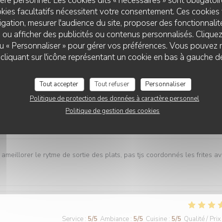
re personnel. Les cookies dits « nécessaires » sont obligatoire
kies facultatifs nécessitent votre consentement. Ces cookies 
gation, mesurer l'audience du site, proposer des fonctionnalité
Service
:
5
/5
Ambiance
:
5
/5
Cuisine
:
5
/5
Qualité / Prix
 ou afficher des publicités ou contenus personnalisés. Clique
 ou « Personnaliser » pour gérer vos préférences. Vous pouvez 
liquant sur l'icône représentant un cookie en bas à gauche d
es plats tous délicieux,un personnel attentionné et réactif !! On
Tout accepter
Tout refuser
Personnaliser
Politique de protection des données à caractère personnel
Politique de gestion des cookies
Service
:
4
/5
Ambiance
:
5
/5
Cuisine
:
5
/5
Qualité / Prix
 ameillorer le rytme de sortie des plats, pas tjs coordonnés les frites a
Service
:
5
/5
Ambiance
:
5
/5
Cuisine
:
5
/5
Qualité / Prix