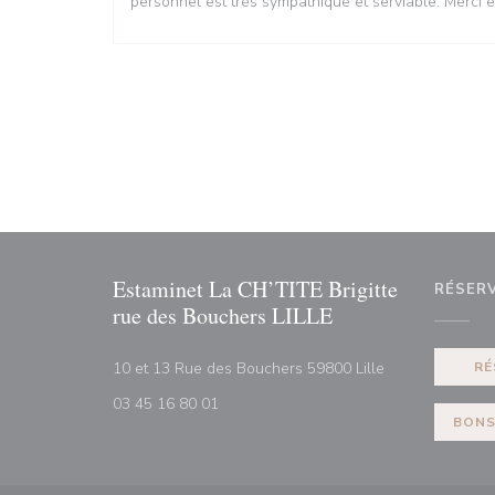
personnel est très sympathique et serviable. Merci e
Estaminet La CH’TITE Brigitte
RÉSER
rue des Bouchers LILLE
((ouvre une nouv
10 et 13 Rue des Bouchers 59800 Lille
RÉ
03 45 16 80 01
BONS