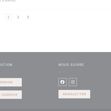
t à bientôt
1
2
3
VATION
NOUS SUIVRE
elle fenêtre))
SERVER
Facebook ((ouvre une nouvel
Instagram ((ouvre une 
NEWSLETTER
 CADEAUX