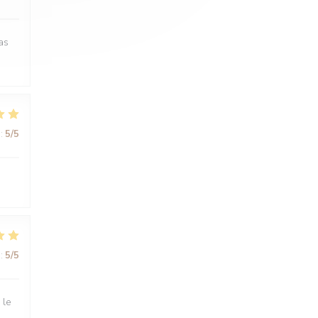
as
:
5
/5
:
5
/5
 le