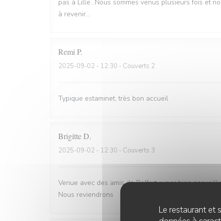
pas à Lille...Nous sommes venus plusieurs fois et n
à revenir...
Remi
P
2025-09-02
- 12:30 - Couverts 2
Typique estaminet, très bon accueil
Brigitte
D
2025-09-02
- 12:30 - Couverts 3
Venue avec des amis de Belfort.super bien accueill
Nous reviendrons
Le restaurant et s