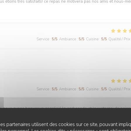
ous étions très satisfaits! ce repas ne motivera pas nos amis et nous-m
Service
:
5
/5
Ambiance
:
5
/5
Cuisine
:
5
/5
Qualité / Prix
Service
:
5
/5
Ambiance
:
5
/5
Cuisine
:
5
/5
Qualité / Prix
is, nous avons beaucoup apprécié la carbonade et le waterzoi de pois
es partenaires utilisent des cookies sur ce site, pouvant impli