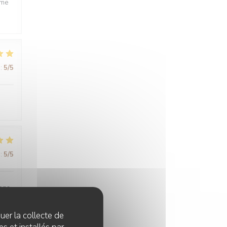
ême
:
5
/5
:
5
/5
sons
quer la collecte de