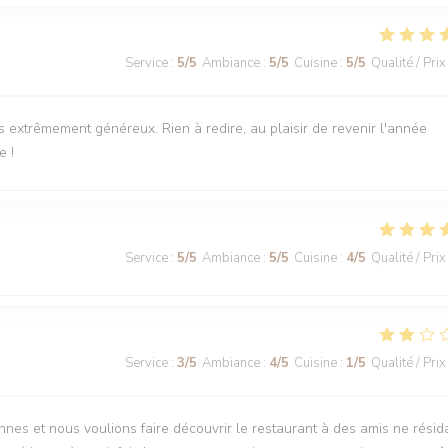
Service
:
5
/5
Ambiance
:
5
/5
Cuisine
:
5
/5
Qualité / Prix
ts extrêmement généreux. Rien à redire, au plaisir de revenir l'année
e !
Service
:
5
/5
Ambiance
:
5
/5
Cuisine
:
4
/5
Qualité / Prix
Service
:
3
/5
Ambiance
:
4
/5
Cuisine
:
1
/5
Qualité / Prix
nnes et nous voulions faire découvrir le restaurant à des amis ne résid