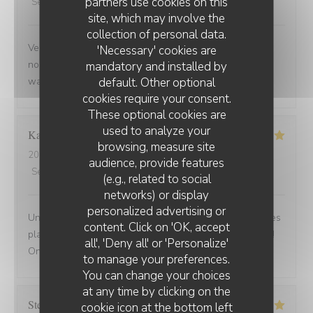
partners use cookies on this
Service
:
5
/5
Ambiance
:
5
/5
Food
:
5
/5
Value
:
5
/5
site, which may involve the
collection of personal data.
Venue avec des amis de Belfort.super bien accueillis,
'Necessary' cookies are
nous avons beaucoup apprécié la carbonade et le
mandatory and installed by
default. Other optional
waterzoi de poissons Nous reviendrons
cookies require your consent.
These optional cookies are
used to analyze your
Karine
C
browsing, measure site
2025-08-30
- 21:15 - Guests 4
audience, provide features
Service
:
5
/5
Ambiance
:
5
/5
Food
:
5
/5
Value
:
5
/5
(e.g., related to social
networks) or display
personalized advertising or
Une adresse a absolument découvrir ! Une ambiance,des
content. Click on 'OK, accept
plats tous délicieux,un personnel attentionné et réactif !!
all', 'Deny all' or 'Personalize'
On reviendra....
to manage your preferences.
You can change your choices
at any time by clicking on the
Stefano
A
cookie icon at the bottom left