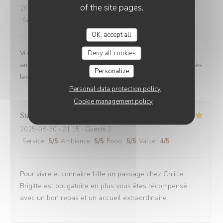
of the site pages.
2025-08-30
- 12:00 - Guests 6
Service
:
4
/5
Ambiance
:
5
/5
Food
:
5
/5
Value
:
5
/5
OK, accept all
Vrai Estaminet du Nord, nourriture excellente, uste a
Deny all cookies
ameillorer le rytme de sortie des plats, pas tjs coordonnés
Personalize
les frites avec les plats principaux.
Personal data protection policy
Cookie management policy
Stefan
E
2025-08-30
- 21:15 - Guests 2
Service
:
5
/5
Ambiance
:
5
/5
Food
:
5
/5
Value
:
4
/5
Pour vivre et connaître Lille un passage chez Ch’itte
Brigitte est obligatoire en plus vous êtes récompensé
avec un bon repas et un accueil extraordinaire