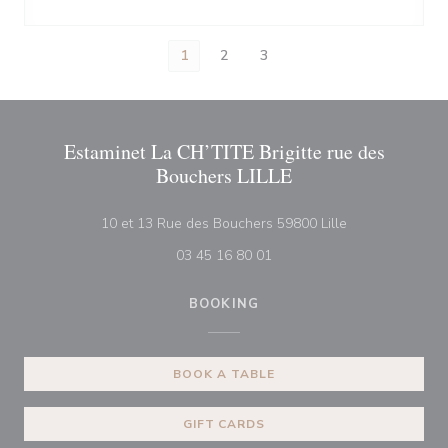
1
2
3
Estaminet La CH’TITE Brigitte rue des
Bouchers LILLE
((opens in a ne
10 et 13 Rue des Bouchers 59800 Lille
03 45 16 80 01
BOOKING
BOOK A TABLE
GIFT CARDS