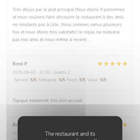
Très déçus par le plat principal Nous étions 9 personnes
et nous voulions faire découvrir le restaurant à des amis
ne résidants pas à Lille...Nous sommes venus plusieurs
fois et nous étions très satisfaits! ce repas ne motivera
pas nos amis et nous-même à revenir...
Remi
P
2025-09-02
- 12:30 - Guests 2
Service
:
5
/5
Ambiance
:
5
/5
Food
:
5
/5
Value
:
5
/5
Typique estaminet, très bon accueil
Brigitte
D
The restaurant and its
2025-09-02
- 12:30 - Guests 3