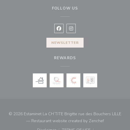
FOLLOW US
Facebook ((opens in a new window
Instagram ((opens in a new w
NEWSLETTER
REWARDS
© 2026 Estaminet La CH’TITE Brigitte rue des Bouchers LILLE
((opens in a 
— Restaurant website created by
Zenchef