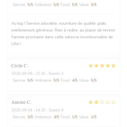
Service
:
5
/5
Ambiance
:
5
/5
Food
:
5
/5
Value
:
5
/5
Au top ! Service adorable, nourriture de qualité, plats
extrêmement généreux. Rien à redire, au plaisir de revenir
l'année prochaine dans cette adresse incontournable de
Lille !
Cécile
C
2025-09-08
- 21:15 - Guests 3
Service
:
5
/5
Ambiance
:
5
/5
Food
:
4
/5
Value
:
5
/5
Antoine
C
2025-09-04
- 14:15 - Guests 9
Service
:
3
/5
Ambiance
:
4
/5
Food
:
1
/5
Value
:
1
/5