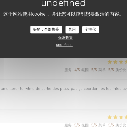
这个网站使用cookie， 并让您可以控制想要激活的内容。
服务
:
5
/5
氛围
:
5
/5
菜单
:
5
/5
质价比
好的，全部接受
禁用
个性化
es plats tous délicieux,un personnel attentionné et réactif !! On
保密政策
undefined
服务
:
4
/5
氛围
:
5
/5
菜单
:
5
/5
质价比
 ameillorer le rytme de sortie des plats, pas tjs coordonnés les frites a
服务
:
5
/5
氛围
:
5
/5
菜单
:
5
/5
质价比