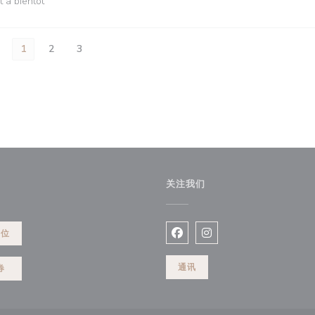
t à bientôt
1
2
3
关注我们
))
餐位
Facebook ((在新窗口中打开)
Instagram ((在新窗口
通讯
券