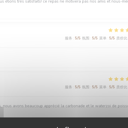
ous étions très satisfaits! ce repas ne motivera pas nos amis et nous-m
服务
:
5
/5
氛围
:
5
/5
菜单
:
5
/5
质价比
服务
:
5
/5
氛围
:
5
/5
菜单
:
5
/5
质价比
is, nous avons beaucoup apprécié la carbonade et le waterzoi de pois