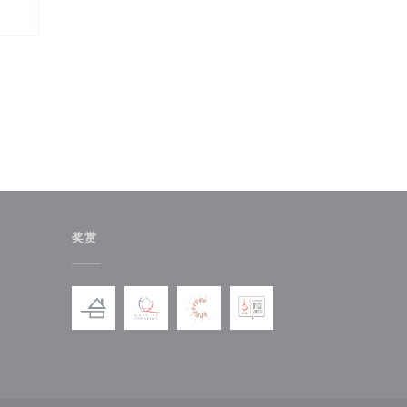
奖赏
)
中打开))