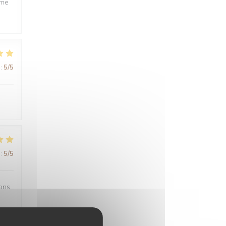
ême
:
5
/5
:
5
/5
sons