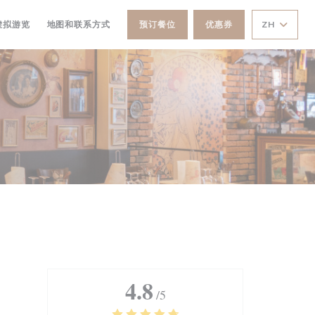
打开))
((在新窗口中打开))
虚拟游览
地图和联系方式
预订餐位
优惠券
ZH
4.8
/5