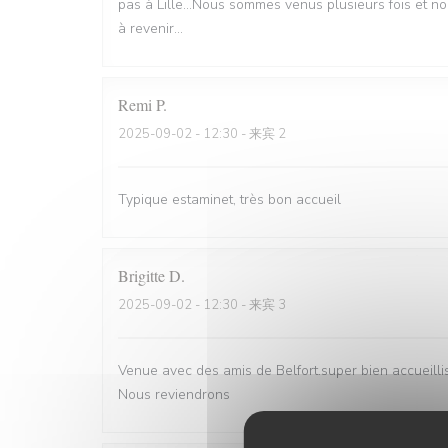
pas à Lille...Nous sommes venus plusieurs fois et n
à revenir...
Remi
P
2025-09-02
- 12:30 - 来宾 2
Typique estaminet, très bon accueil
Brigitte
D
2025-09-02
- 12:30 - 来宾 3
Venue avec des amis de Belfort.super bien accueill
Nous reviendrons