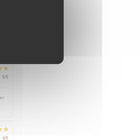
:
5
/5
:
5
/5
vec
:
4
/5