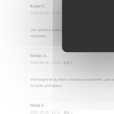
Karine
C
2025-08-30
- 21:15 - 来宾 4
Une adresse a absolument découvrir ! Une ambiance,d
reviendra....
Stefano
A
2025-08-30
- 12:00 - 来宾 6
Vrai Estaminet du Nord, nourriture excellente, uste a
les plats principaux.
Stefan
E
2025-08-30
- 21:15 - 来宾 2