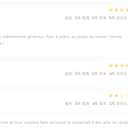
服务
:
5
/5
氛围
:
5
/5
菜单
:
5
/5
质价比
ts extrêmement généreux. Rien à redire, au plaisir de revenir l'année
e !
服务
:
5
/5
氛围
:
5
/5
菜单
:
4
/5
质价比
服务
:
3
/5
氛围
:
4
/5
菜单
:
1
/5
质价比
nnes et nous voulions faire découvrir le restaurant à des amis ne résid