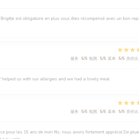
e Brigitte est obligatoire en plus vous êtes récompensé avec un bon rep
服务
:
5
/5
氛围
:
5
/5
菜单
:
5
/5
质价比
f helped us with our allergies and we had a lovely meal.
服务
:
5
/5
氛围
:
5
/5
菜单
:
5
/5
质价比
ce pour les 15 ans de mon fils, nous avons fortement apprécié.De plue