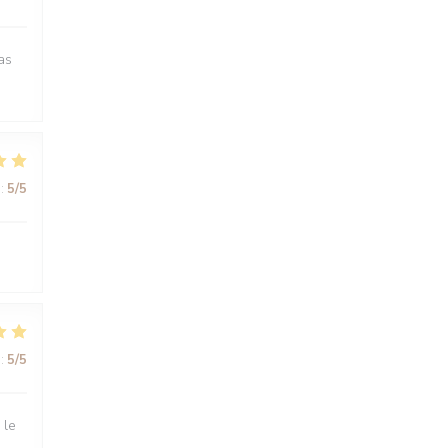
as
:
5
/5
:
5
/5
 le