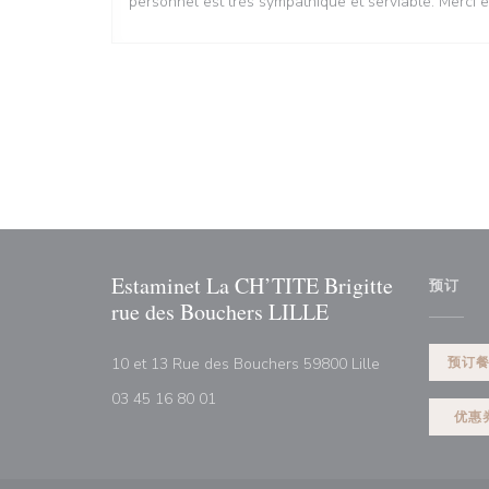
personnel est très sympathique et serviable. Merci e
Estaminet La CH’TITE Brigitte
预订
rue des Bouchers LILLE
((在新窗口中打开
10 et 13 Rue des Bouchers 59800 Lille
预订
03 45 16 80 01
优惠