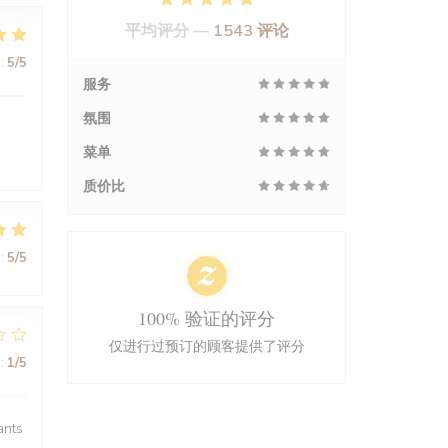
平均评分 —
1543 评论
:
5
/5
服务
氛围
菜单
质价比
:
5
/5
100% 验证的评分
仅进行过预订的顾客提供了评分
:
1
/5
ants