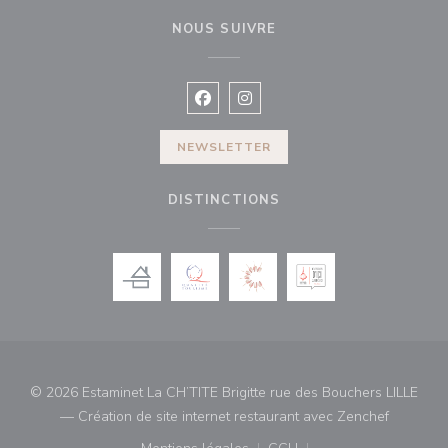
NOUS SUIVRE
Facebook ((ouvre une nouvelle fenê
Instagram ((ouvre une nouvell
NEWSLETTER
DISTINCTIONS
© 2026 Estaminet La CH’TITE Brigitte rue des Bouchers LILLE
((ouvre u
— Création de site internet restaurant avec
Zenchef