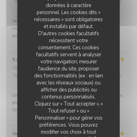
Service
:
5
/5
Ambiance
:
5
/5
Cuisine
:
5
/5
Qualité / Prix
:
5
/5
données à caractère
personnel. Les cookies dits «
nécessaires » sont obligatoires
Venue avec des amis de Belfort.super bien accueillis,
et installés par défaut.
nous avons beaucoup apprécié la carbonade et le
D'autres cookies facultatifs
waterzoi de poissons Nous reviendrons
nécessitent votre
consentement. Ces cookies
facultatifs servent à analyser
Karine
C
votre navigation, mesurer
l'audience du site, proposer
2025-08-30
- 21:15 - Couverts 4
des fonctionnalités (ex : en lien
Service
:
5
/5
Ambiance
:
5
/5
Cuisine
:
5
/5
Qualité / Prix
:
5
/5
avec les réseaux sociaux) ou
afficher des publicités ou
Une adresse a absolument découvrir ! Une ambiance,des
contenus personnalisés.
plats tous délicieux,un personnel attentionné et réactif !!
Cliquez sur « Tout accepter », «
On reviendra....
Tout refuser » ou «
Personnaliser » pour gérer vos
préférences. Vous pouvez
modifier vos choix à tout
Stefano
A