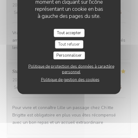
moment en cliquant sur l'icône
2025-08-30
- 12:00 - Couverts 6
représentant un cookie en bas
Service
:
4
/5
Ambiance
:
5
/5
Cuisine
:
5
/5
Qualité / Prix
:
5
/5
à gauche des pages du site.
Vrai Estaminet du Nord, nourriture excellente, uste a
Tout accepter
ameillorer le rytme de sortie des plats, pas tjs coordonnés
Tout refuser
les frites avec les plats principaux.
Personnaliser
Politique de protection des données à caractère
Stefan
E
personnel
Politique de gestion des cookies
2025-08-30
- 21:15 - Couverts 2
Service
:
5
/5
Ambiance
:
5
/5
Cuisine
:
5
/5
Qualité / Prix
:
4
/5
Pour vivre et connaître Lille un passage chez Ch’itte
Brigitte est obligatoire en plus vous êtes récompensé
avec un bon repas et un accueil extraordinaire