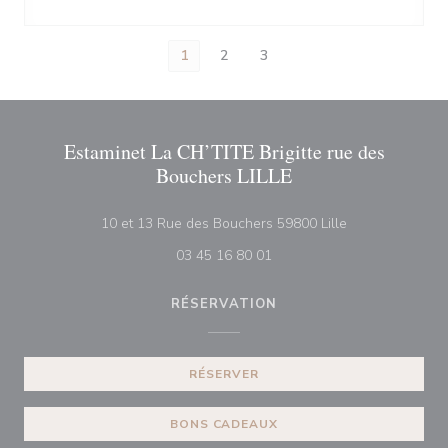
1
2
3
Estaminet La CH’TITE Brigitte rue des
Bouchers LILLE
((ouvre une nouv
10 et 13 Rue des Bouchers 59800 Lille
03 45 16 80 01
RÉSERVATION
RÉSERVER
BONS CADEAUX