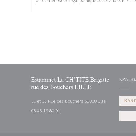
personnel est très sympathique et serviable. Merci e
Estaminet La CH’TITE Brigitte
ΚΡΆΤΗ
rue des Bouchers LILLE
((ανοίγει σε νέ
10 et 13 Rue des Bouchers 59800 Lille
ΚΆΝΤ
03 45 16 80 01