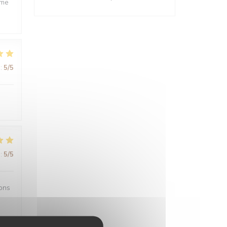
ême
:
5
/5
:
5
/5
sons