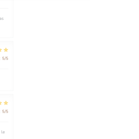
as
:
5
/5
:
5
/5
 le