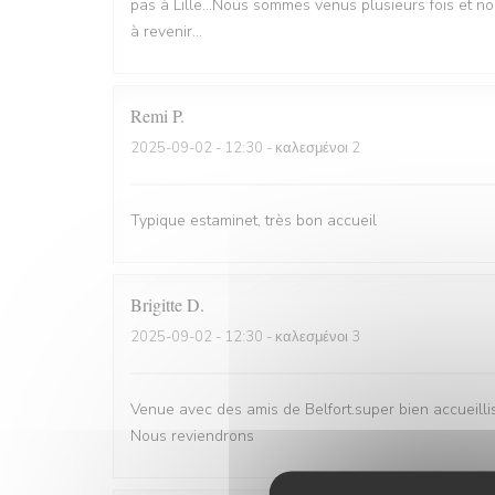
pas à Lille...Nous sommes venus plusieurs fois et n
à revenir...
Remi
P
2025-09-02
- 12:30 - καλεσμένοι 2
Typique estaminet, très bon accueil
Brigitte
D
2025-09-02
- 12:30 - καλεσμένοι 3
Venue avec des amis de Belfort.super bien accueill
Nous reviendrons