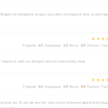
e Brigitte est obligatoire en plus vous êtes récompensé avec un bon rep
Υπηρεσία
:
5
/5
Ατμόσφαιρα
:
5
/5
Μενού
:
5
/5
Ποιότητα / Τιμή
f helped us with our allergies and we had a lovely meal.
Υπηρεσία
:
5
/5
Ατμόσφαιρα
:
5
/5
Μενού
:
5
/5
Ποιότητα / Τιμή
ce pour les 15 ans de mon fils, nous avons fortement apprécié.De plue