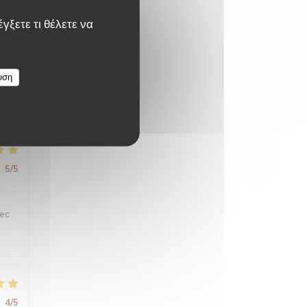
γξετε τι θέλετε να
:
5
/5
υση
:
5
/5
vec
:
4
/5