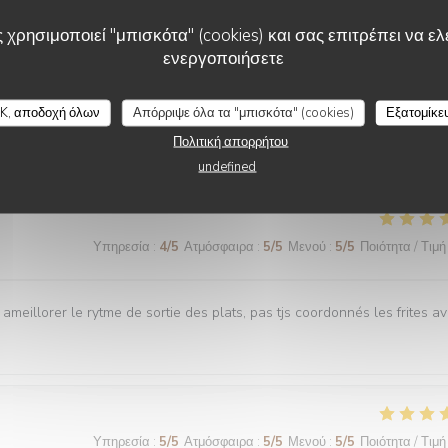
 χρησιμοποιεί "μπισκότα" (cookies) και σας επιτρέπει να ελέ
Υπηρεσία
:
5
/5
Ατμόσφαιρα
:
5
/5
Μενού
:
5
/5
Ποιότητα / Τιμή
ενεργοποιήσετε
K, αποδοχή όλων
Απόρριψε όλα τα "μπισκότα" (cookies)
Εξατομίκε
es plats tous délicieux,un personnel attentionné et réactif !! On
Πολιτική απορρήτου
undefined
Υπηρεσία
:
4
/5
Ατμόσφαιρα
:
5
/5
Μενού
:
5
/5
Ποιότητα / Τιμή
 ameillorer le rytme de sortie des plats, pas tjs coordonnés les frites a
Υπηρεσία
:
5
/5
Ατμόσφαιρα
:
5
/5
Μενού
:
5
/5
Ποιότητα / Τιμή