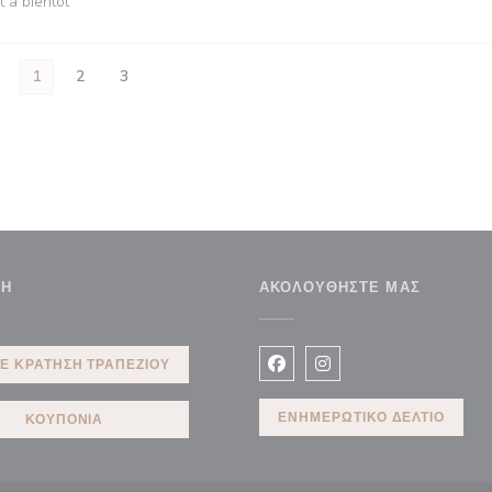
t à bientôt
1
2
3
ΣΗ
ΑΚΟΛΟΥΘΉΣΤΕ ΜΑΣ
ο παράθυρο))
Ε ΚΡΆΤΗΣΗ ΤΡΑΠΕΖΙΟΎ
Facebook ((ανοίγει σε νέο 
Instagram ((ανοίγει σ
ΕΝΗΜΕΡΩΤΙΚΌ ΔΕΛΤΊΟ
ΚΟΥΠΌΝΙΑ