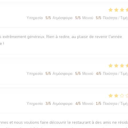
Υπηρεσία
:
5
/5
Ατμόσφαιρα
:
5
/5
Μενού
:
5
/5
Ποιότητα / Τιμή
ts extrêmement généreux. Rien à redire, au plaisir de revenir l'année
e !
Υπηρεσία
:
5
/5
Ατμόσφαιρα
:
5
/5
Μενού
:
4
/5
Ποιότητα / Τιμή
Υπηρεσία
:
3
/5
Ατμόσφαιρα
:
4
/5
Μενού
:
1
/5
Ποιότητα / Τιμή
nnes et nous voulions faire découvrir le restaurant à des amis ne résid