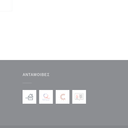
ΑΝΤΑΜΟΙΒΈΣ
παράθυρο))
ε νέο παράθυρο))