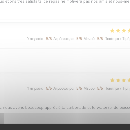
ous étions très satisfaits! ce repas ne motivera pas nos amis et nous-m
Υπηρεσία
:
5
/5
Ατμόσφαιρα
:
5
/5
Μενού
:
5
/5
Ποιότητα / Τιμή
Υπηρεσία
:
5
/5
Ατμόσφαιρα
:
5
/5
Μενού
:
5
/5
Ποιότητα / Τιμή
is, nous avons beaucoup apprécié la carbonade et le waterzoi de pois