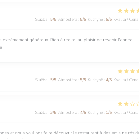
Služba
:
5
/5
Atmosféra
:
5
/5
Kuchyně
:
5
/5
Kvalita / Cena
ts extrêmement généreux. Rien à redire, au plaisir de revenir l'année
e !
Služba
:
5
/5
Atmosféra
:
5
/5
Kuchyně
:
4
/5
Kvalita / Cena
Služba
:
3
/5
Atmosféra
:
4
/5
Kuchyně
:
1
/5
Kvalita / Cena
nnes et nous voulions faire découvrir le restaurant à des amis ne résid