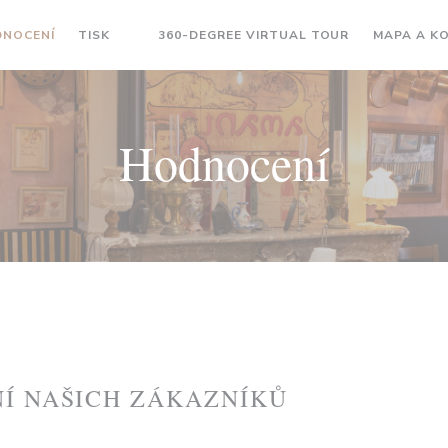
((OTEVŘE SE 
NOCENÍ
TISK
360-DEGREE VIRTUAL TOUR
MAPA A K
((OTEVŘE SE V NOVÉM OKNĚ))
Hodnocení
Í NAŠICH ZÁKAZNÍKŮ