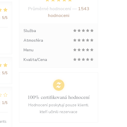
Průměrné hodnocení —
1543
hodnoceni
:
5
/5
Služba
Atmosféra
Menu
Kvalita/Cena
:
5
/5
100% certifikovaná hodnocení
:
1
/5
Hodnocení poskytují pouze klienti,
kteří učinili rezervace
ants