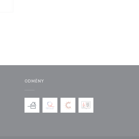
ODMĚNY
ém okně))
 v novém okně))