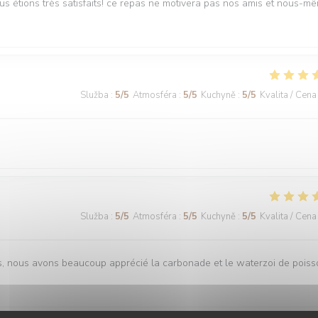
ous étions très satisfaits! ce repas ne motivera pas nos amis et nous-m
Služba
:
5
/5
Atmosféra
:
5
/5
Kuchyně
:
5
/5
Kvalita / Cena
Služba
:
5
/5
Atmosféra
:
5
/5
Kuchyně
:
5
/5
Kvalita / Cena
is, nous avons beaucoup apprécié la carbonade et le waterzoi de pois