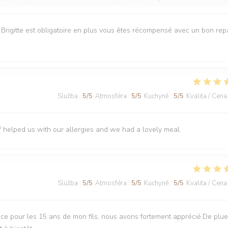
e Brigitte est obligatoire en plus vous êtes récompensé avec un bon rep
Služba
:
5
/5
Atmosféra
:
5
/5
Kuchyně
:
5
/5
Kvalita / Cena
f helped us with our allergies and we had a lovely meal.
Služba
:
5
/5
Atmosféra
:
5
/5
Kuchyně
:
5
/5
Kvalita / Cena
ce pour les 15 ans de mon fils, nous avons fortement apprécié.De plue