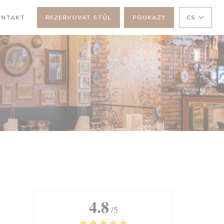
V NOVÉM OKNĚ))
ONTAKT
REZERVOVAT STŮL
POUKAZY
CS
4.8
/5