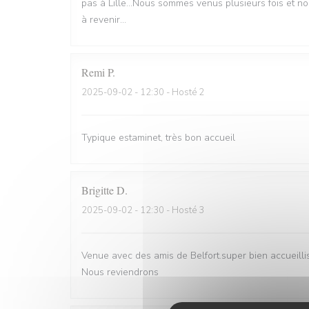
pas à Lille...Nous sommes venus plusieurs fois et n
à revenir...
Remi
P
2025-09-02
- 12:30 - Hosté 2
Typique estaminet, très bon accueil
Brigitte
D
2025-09-02
- 12:30 - Hosté 3
Venue avec des amis de Belfort.super bien accueill
Nous reviendrons