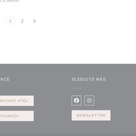
t à bientôt
1
2
3
VACE
SLEDUJTE NÁS
ovém okně))
RVOVAT STŮL
Facebook ((otevře se v nov
Instagram ((otevře se
NEWSLETTER
POUKAZY