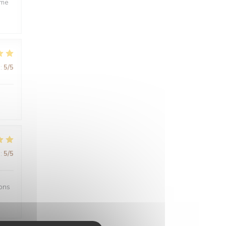
ême
:
5
/5
:
5
/5
sons