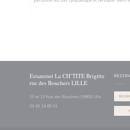
personnel est très sympathique et serviable. Merci e
Estaminet La CH’TITE Brigitte
REZER
rue des Bouchers LILLE
((otevře se v n
10 et 13 Rue des Bouchers 59800 Lille
REZE
03 45 16 80 01