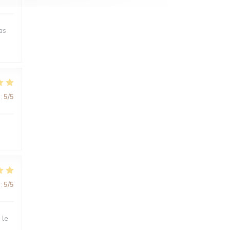
as
:
5
/5
:
5
/5
 le