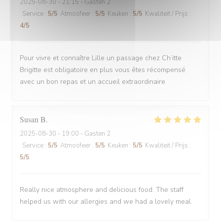
2025-08-30
- 21:15 - Gasten 2
Service
:
5
/5
Atmosfeer
:
5
/5
Keuken
:
5
/5
Kwaliteit / Prijs
:
4
/5
Pour vivre et connaître Lille un passage chez Ch’itte
Brigitte est obligatoire en plus vous êtes récompensé
avec un bon repas et un accueil extraordinaire
Susan
B
2025-08-30
- 19:00 - Gasten 2
Service
:
5
/5
Atmosfeer
:
5
/5
Keuken
:
5
/5
Kwaliteit / Prijs
:
5
/5
Really nice atmosphere and delicious food. The staff
helped us with our allergies and we had a lovely meal.