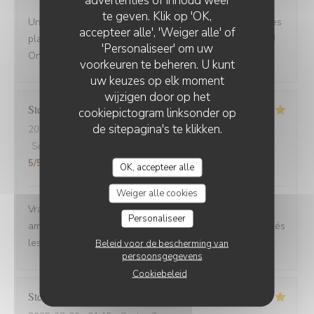
te geven. Klik op 'OK,
Une adresse a absolument découvrir ! Une ambiance,des
accepteer alle', 'Weiger alle' of
plats tous délicieux,un personnel attentionné et réactif !!
'Personaliseer' om uw
On reviendra....
voorkeuren te beheren. U kunt
uw keuzes op elk moment
wijzigen door op het
Stefano
A
cookiepictogram linksonder op
de sitepagina's te klikken.
2025-08-30
- 12:00 - Gasten 6
Service
:
4
/5
Atmosfeer
:
5
/5
Keuken
:
5
/5
Kwaliteit / Prijs
:
5
/5
OK, accepteer alle
Weiger alle cookies
Vrai Estaminet du Nord, nourriture excellente, uste a
Personaliseer
ameillorer le rytme de sortie des plats, pas tjs coordonnés
les frites avec les plats principaux.
Beleid voor de bescherming van
persoonsgegevens
Cookiebeleid
Stefan
E