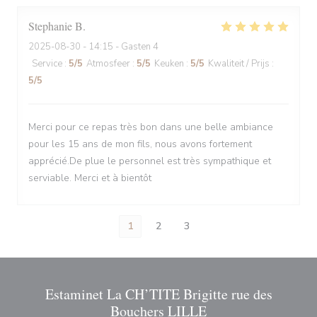
Stephanie
B
2025-08-30
- 14:15 - Gasten 4
Service
:
5
/5
Atmosfeer
:
5
/5
Keuken
:
5
/5
Kwaliteit / Prijs
:
5
/5
Merci pour ce repas très bon dans une belle ambiance
pour les 15 ans de mon fils, nous avons fortement
apprécié.De plue le personnel est très sympathique et
serviable. Merci et à bientôt
1
2
3
Estaminet La CH’TITE Brigitte rue des
Bouchers LILLE