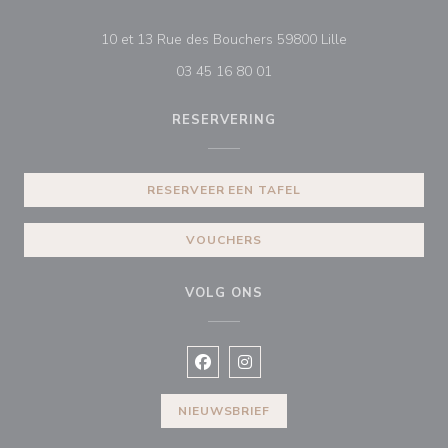
((opent in een n
10 et 13 Rue des Bouchers 59800 Lille
03 45 16 80 01
RESERVERING
RESERVEER EEN TAFEL
VOUCHERS
VOLG ONS
Facebook ((opent in een nieuw vens
Instagram ((opent in een nieu
NIEUWSBRIEF