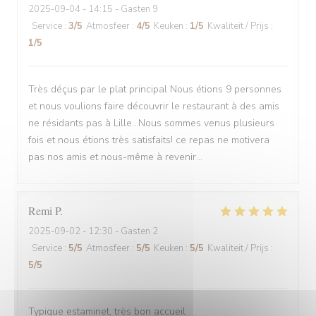
2025-09-04
- 14:15 - Gasten 9
Service
:
3
/5
Atmosfeer
:
4
/5
Keuken
:
1
/5
Kwaliteit / Prijs
:
1
/5
Très déçus par le plat principal Nous étions 9 personnes
et nous voulions faire découvrir le restaurant à des amis
ne résidants pas à Lille...Nous sommes venus plusieurs
fois et nous étions très satisfaits! ce repas ne motivera
pas nos amis et nous-même à revenir...
Remi
P
2025-09-02
- 12:30 - Gasten 2
Service
:
5
/5
Atmosfeer
:
5
/5
Keuken
:
5
/5
Kwaliteit / Prijs
:
5
/5
Typique estaminet, très bon accueil