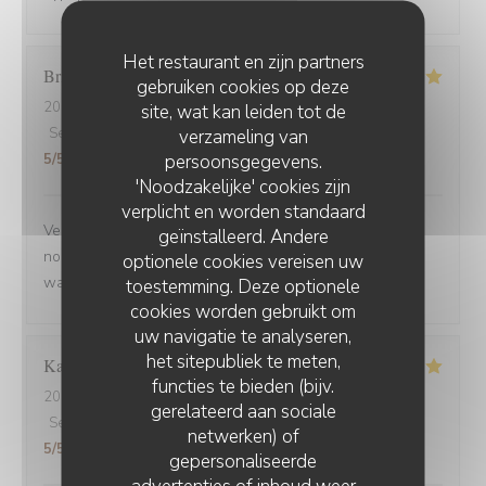
Het restaurant en zijn partners
Brigitte
D
gebruiken cookies op deze
2025-09-02
- 12:30 - Gasten 3
site, wat kan leiden tot de
Service
:
5
/5
Atmosfeer
verzameling van
:
5
/5
Keuken
:
5
/5
Kwaliteit / Prijs
:
persoonsgegevens.
5
/5
'Noodzakelijke' cookies zijn
verplicht en worden standaard
Venue avec des amis de Belfort.super bien accueillis,
geïnstalleerd. Andere
nous avons beaucoup apprécié la carbonade et le
optionele cookies vereisen uw
waterzoi de poissons Nous reviendrons
toestemming. Deze optionele
cookies worden gebruikt om
uw navigatie te analyseren,
het sitepubliek te meten,
Karine
C
functies te bieden (bijv.
2025-08-30
- 21:15 - Gasten 4
gerelateerd aan sociale
Service
:
5
/5
Atmosfeer
:
5
/5
Keuken
:
5
/5
Kwaliteit / Prijs
:
netwerken) of
5
/5
gepersonaliseerde
advertenties of inhoud weer