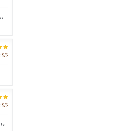
as
:
5
/5
:
5
/5
 le