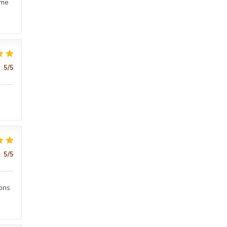
ême
:
5
/5
:
5
/5
sons