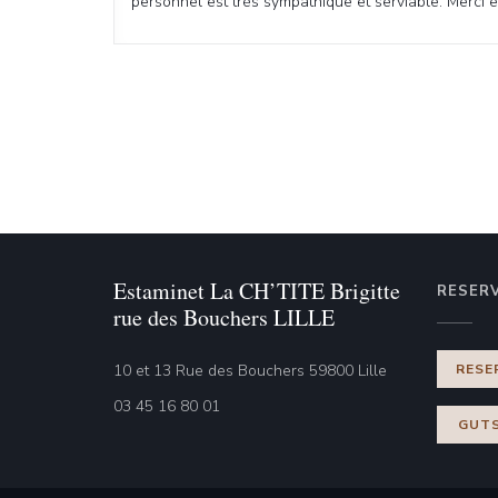
personnel est très sympathique et serviable. Merci e
Estaminet La CH’TITE Brigitte
RESER
rue des Bouchers LILLE
((öffnet ein neu
10 et 13 Rue des Bouchers 59800 Lille
RESE
03 45 16 80 01
GUTS