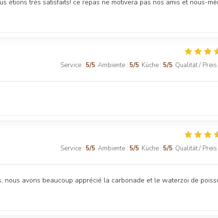
ous étions très satisfaits! ce repas ne motivera pas nos amis et nous-m
Service
:
5
/5
Ambiente
:
5
/5
Küche
:
5
/5
Qualität / Preis
Service
:
5
/5
Ambiente
:
5
/5
Küche
:
5
/5
Qualität / Preis
is, nous avons beaucoup apprécié la carbonade et le waterzoi de pois