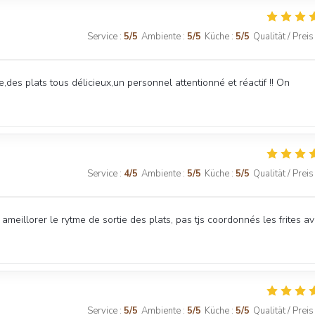
Service
:
5
/5
Ambiente
:
5
/5
Küche
:
5
/5
Qualität / Preis
es plats tous délicieux,un personnel attentionné et réactif !! On
Service
:
4
/5
Ambiente
:
5
/5
Küche
:
5
/5
Qualität / Preis
 ameillorer le rytme de sortie des plats, pas tjs coordonnés les frites a
Service
:
5
/5
Ambiente
:
5
/5
Küche
:
5
/5
Qualität / Preis