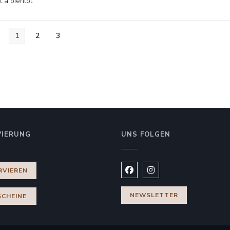
t à bientôt
1
2
3
VIERUNG
UNS FOLGEN
es Fenster))
RVIEREN
Facebook ((öffnet ein neues
Instagram ((öffnet ein
NEWSLETTER
CHEINE