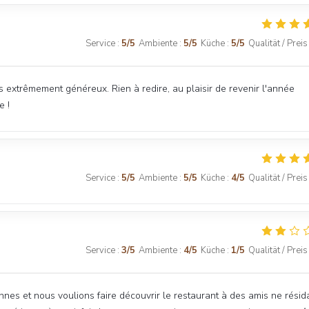
Service
:
5
/5
Ambiente
:
5
/5
Küche
:
5
/5
Qualität / Preis
ts extrêmement généreux. Rien à redire, au plaisir de revenir l'année
e !
Service
:
5
/5
Ambiente
:
5
/5
Küche
:
4
/5
Qualität / Preis
Service
:
3
/5
Ambiente
:
4
/5
Küche
:
1
/5
Qualität / Preis
nnes et nous voulions faire découvrir le restaurant à des amis ne résid