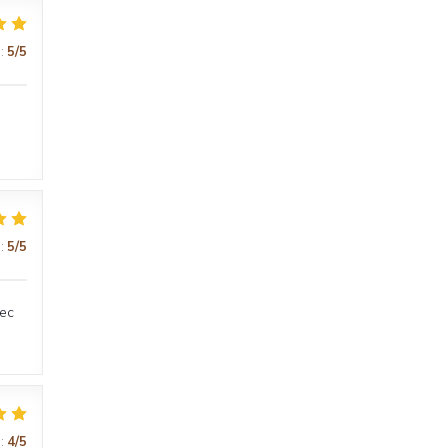
:
5
/5
:
5
/5
vec
:
4
/5