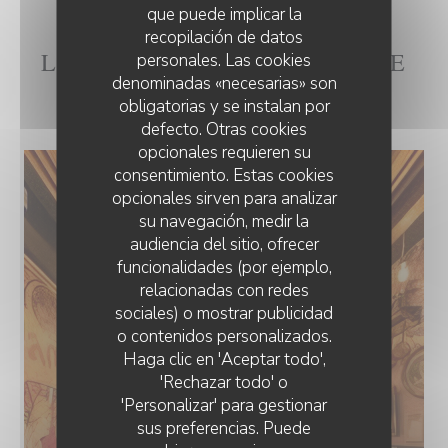
que puede implicar la
recopilación de datos
L'INTÉRIEUR DE LA CH'TITE
personales. Las cookies
denominadas «necesarias» son
BRIGITTE
obligatorias y se instalan por
defecto. Otras cookies
opcionales requieren su
consentimiento. Estas cookies
opcionales sirven para analizar
su navegación, medir la
audiencia del sitio, ofrecer
funcionalidades (por ejemplo,
relacionadas con redes
sociales) o mostrar publicidad
o contenidos personalizados.
Haga clic en 'Aceptar todo',
'Rechazar todo' o
'Personalizar' para gestionar
sus preferencias. Puede