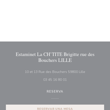
Estaminet La CH’TITE Brigitte rue des
Bouchers LILLE
((abre en una n
10 et 13 Rue des Bouchers 59800 Lille
03 45 16 80 01
RESERVA
RESERVAR UNA MESA