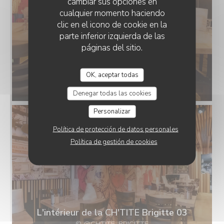
cambiar sus opciones en
cualquier momento haciendo
clic en el icono de cookie en la
parte inferior izquierda de las
páginas del sitio.
L'intérieur de la CH'TITE Brigitte 01
OK, aceptar todas
© @CHTITE_BRIGITTE
Denegar todas las cookies
Personalizar
Política de protección de datos personales
Política de gestión de cookies
L'intérieur de la CH'TITE Brigitte 03