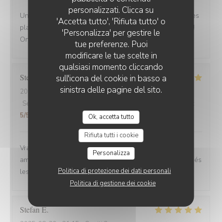
personalizzati. Clicca su
Une adresse a absolument découvrir ! Une ambiance,des
'Accetta tutto', 'Rifiuta tutto' o
plats tous délicieux,un personnel attentionné et réactif !!
'Personalizza' per gestire le
On reviendra....
tue preferenze. Puoi
modificare le tue scelte in
qualsiasi momento cliccando
Stefano
A
sull'icona del cookie in basso a
sinistra delle pagine del sito.
2025-08-30
- 12:00 - Ospiti 6
Servizio
:
4
/5
Atmosfera
:
5
/5
Cucina
:
5
/5
Qualità / Prezzo
:
5
/5
Ok, accetta tutto
Rifiuta tutti i cookie
Vrai Estaminet du Nord, nourriture excellente, uste a
Personalizza
ameillorer le rytme de sortie des plats, pas tjs coordonnés
Politica di protezione dei dati personali
les frites avec les plats principaux.
Politica di gestione dei cookie
Stefan
E