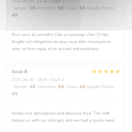
2025-08-30
- 21:15 - Ospiti 2
Servizio
:
5
/5
Atmosfera
:
5
/5
Cucina
:
5
/5
Qualità / Prezzo
:
4
/5
Pour vivre et connaître Lille un passage chez Ch’itte
Brigitte est obligatoire en plus vous êtes récompensé
avec un bon repas et un accueil extraordinaire
Susan
B
2025-08-30
- 19:00 - Ospiti 2
Servizio
:
5
/5
Atmosfera
:
5
/5
Cucina
:
5
/5
Qualità / Prezzo
:
5
/5
Really nice atmosphere and delicious food. The staff
helped us with our allergies and we had a lovely meal.