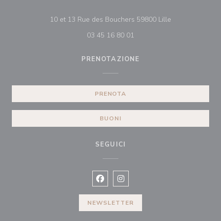
((apre una nuova
10 et 13 Rue des Bouchers 59800 Lille
03 45 16 80 01
PRENOTAZIONE
PRENOTA
BUONI
SEGUICI
Facebook ((apre una nuova finestra)
Instagram ((apre una nuova fi
NEWSLETTER