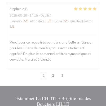
Stephanie
B
2025-08-30
- 14:15 - Ospiti 4
Servizio
:
5
/5
Atmosfera
:
5
/5
Cucina
:
5
/5
Qualità / Prezzo
:
5
/5
Merci pour ce repas très bon dans une belle ambiance
pour les 15 ans de mon fils, nous avons fortement
apprécié.De plue le personnel est très sympathique et
serviable. Merci et à bientôt
1
2
3
Estaminet La CH’TITE Brigitte rue des
Bouchers LILLE