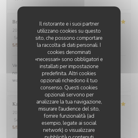
Brigitte
D
Il ristorante e i suoi partner
utilizzano cookies su questo
2025-09-02
- 12:30 - Ospiti 3
sito, che possono comportare
Servizio
:
5
/5
Atmosfera
:
5
/5
Cucina
:
5
/5
Qualità / Prezzo
:
la raccolta di dati personali. I
5
/5
cookies denominati
«necessari» sono obbligatori e
Venue avec des amis de Belfort.super bien accueillis,
installati per impostazione
predefinita. Altri cookies
nous avons beaucoup apprécié la carbonade et le
opzionali richiedono il tuo
waterzoi de poissons Nous reviendrons
consenso. Questi cookies
opzionali servono per
analizzare la tua navigazione,
Karine
C
misurare l'audience del sito,
2025-08-30
- 21:15 - Ospiti 4
fornire funzionalità (ad
Servizio
:
5
/5
Atmosfera
:
5
/5
Cucina
:
5
/5
Qualità / Prezzo
:
esempio, legate ai social
5
/5
network) o visualizzare
pubblicità o contenuti