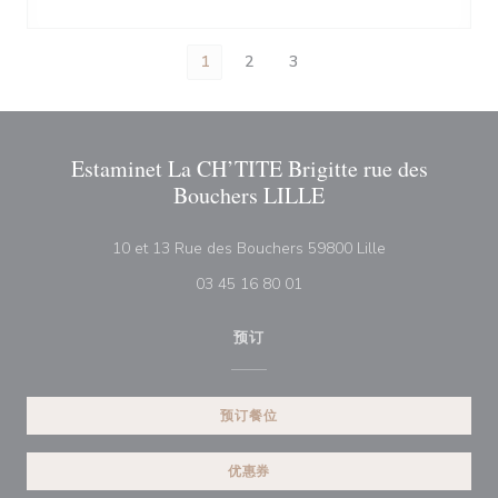
1
2
3
Estaminet La CH’TITE Brigitte rue des
Bouchers LILLE
((在新窗口中打开
10 et 13 Rue des Bouchers 59800 Lille
03 45 16 80 01
预订
预订餐位
优惠券