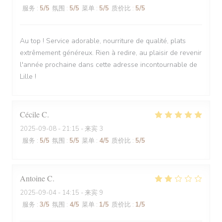
服务
:
5
/5
氛围
:
5
/5
菜单
:
5
/5
质价比
:
5
/5
Au top ! Service adorable, nourriture de qualité, plats
extrêmement généreux. Rien à redire, au plaisir de revenir
l'année prochaine dans cette adresse incontournable de
Lille !
Cécile
C
2025-09-08
- 21:15 - 来宾 3
服务
:
5
/5
氛围
:
5
/5
菜单
:
4
/5
质价比
:
5
/5
Antoine
C
2025-09-04
- 14:15 - 来宾 9
服务
:
3
/5
氛围
:
4
/5
菜单
:
1
/5
质价比
:
1
/5