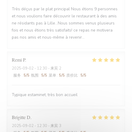
Très déçus par le plat principal Nous étions 9 personnes
et nous voulions faire découvrir le restaurant à des amis
ne résidants pas à Lille...Nous sommes venus plusieurs
fois et nous étions très satisfaits! ce repas ne motivera
pas nos amis et nous-même à revenir...
Remi
P
2025-09-02
- 12:30 - 来宾 2
服务
:
5
/5
氛围
:
5
/5
菜单
:
5
/5
质价比
:
5
/5
Typique estaminet, très bon accueil
Brigitte
D
2025-09-02
- 12:30 - 来宾 3