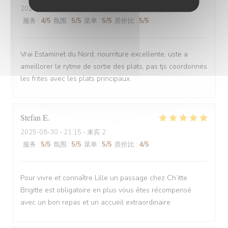
2025-08-30
- 12:00 - 来宾 6
服务
:
4
/5
氛围
:
5
/5
菜单
:
5
/5
质价比
:
5
/5
Vrai Estaminet du Nord, nourriture excellente, uste a
ameillorer le rytme de sortie des plats, pas tjs coordonnés
les frites avec les plats principaux.
Stefan
E
2025-08-30
- 21:15 - 来宾 2
服务
:
5
/5
氛围
:
5
/5
菜单
:
5
/5
质价比
:
4
/5
Pour vivre et connaître Lille un passage chez Ch’itte
Brigitte est obligatoire en plus vous êtes récompensé
avec un bon repas et un accueil extraordinaire