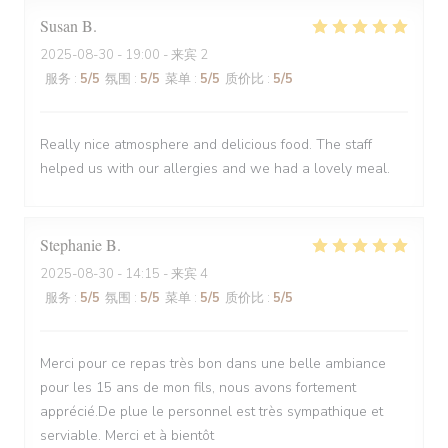
Susan
B
2025-08-30
- 19:00 - 来宾 2
服务
:
5
/5
氛围
:
5
/5
菜单
:
5
/5
质价比
:
5
/5
Really nice atmosphere and delicious food. The staff
helped us with our allergies and we had a lovely meal.
Stephanie
B
2025-08-30
- 14:15 - 来宾 4
服务
:
5
/5
氛围
:
5
/5
菜单
:
5
/5
质价比
:
5
/5
Merci pour ce repas très bon dans une belle ambiance
pour les 15 ans de mon fils, nous avons fortement
apprécié.De plue le personnel est très sympathique et
serviable. Merci et à bientôt