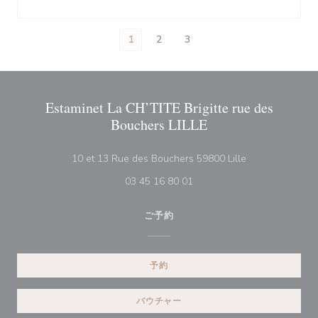
1
2
3
Estaminet La CH’TITE Brigitte rue des
Bouchers LILLE
((新しいウィン
10 et 13 Rue des Bouchers 59800 Lille
03 45 16 80 01
ご予約
予約
バウチャー