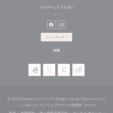
フォローしてください
Facebook ((新しいウィンドウで開
Instagram ((新しいウィン
ニュースレター
報酬
© 2026 Estaminet La CH’TITE Brigitte rue des Bouchers LILLE
((新しい
— このレストランウェブサイトの作成者
Zenchef