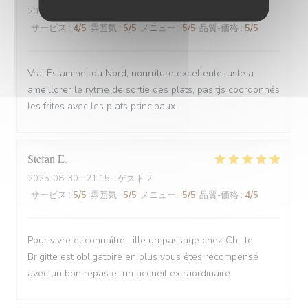
2025-08-30
- 12:00 - ゲスト 6
サービス
:
4
/5
雰囲気
:
5
/5
メニュー
:
5
/5
品質-価格
:
5
/5
Vrai Estaminet du Nord, nourriture excellente, uste a
ameillorer le rytme de sortie des plats, pas tjs coordonnés
les frites avec les plats principaux.
Stefan
E
2025-08-30
- 21:15 - ゲスト 2
サービス
:
5
/5
雰囲気
:
5
/5
メニュー
:
5
/5
品質-価格
:
4
/5
Pour vivre et connaître Lille un passage chez Ch’itte
Brigitte est obligatoire en plus vous êtes récompensé
avec un bon repas et un accueil extraordinaire