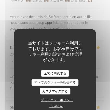
サービス
:
5
/5
雰囲気
:
5
/5
メニュー
:
5
/5
品質-価格
:
5
/5
Venue avec des amis de Belfort.super bien accueillis,
nous avons beaucoup apprécié la carbonade et le
waterzoi de poissons Nous reviendrons
当サイトはクッキーを利用し
Karine
C
ております。お客様自身でク
ッキー利用の設定および管理
2025-08-30
- 21:15 - ゲスト 4
ができます。
サービス
:
5
/5
雰囲気
:
5
/5
メニュー
:
5
/5
品質-価格
:
5
/5
全てに同意する
Une adresse a absolument découvrir ! Une ambiance,des
plats tous délicieux,un personnel attentionné et réactif !!
すべてのクッキーを拒否する
On reviendra....
カスタマイズする
プライバシーポリシー
undefined
Stefano
A