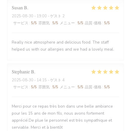
Susan
B
2025-08-30
- 19:00 - ゲスト 2
サービス
:
5
/5
雰囲気
:
5
/5
メニュー
:
5
/5
品質-価格
:
5
/5
Really nice atmosphere and delicious food. The staff
helped us with our allergies and we had a lovely meal.
Stephanie
B
2025-08-30
- 14:15 - ゲスト 4
サービス
:
5
/5
雰囲気
:
5
/5
メニュー
:
5
/5
品質-価格
:
5
/5
Merci pour ce repas très bon dans une belle ambiance
pour les 15 ans de mon fils, nous avons fortement
apprécié.De plue le personnel est très sympathique et
serviable. Merci et à bientôt